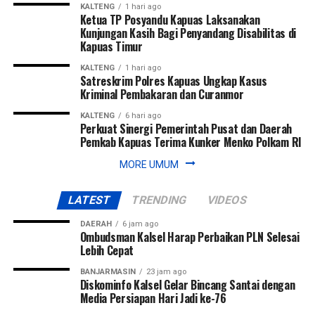
KALTENG
1 hari ago
Ketua TP Posyandu Kapuas Laksanakan
Kunjungan Kasih Bagi Penyandang Disabilitas di
Kapuas Timur
KALTENG
1 hari ago
Satreskrim Polres Kapuas Ungkap Kasus
Kriminal Pembakaran dan Curanmor
KALTENG
6 hari ago
Perkuat Sinergi Pemerintah Pusat dan Daerah
Pemkab Kapuas Terima Kunker Menko Polkam RI
MORE UMUM
LATEST
TRENDING
VIDEOS
DAERAH
6 jam ago
Ombudsman Kalsel Harap Perbaikan PLN Selesai
Lebih Cepat
BANJARMASIN
23 jam ago
Diskominfo Kalsel Gelar Bincang Santai dengan
Media Persiapan Hari Jadi ke-76