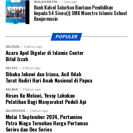
BANJARMASIN
1 hari ago
Bank Kalsel Salurkan Bantuan Pendidikan
kepada 54 Siswa(i) SMK Maestro Islamic School
Banjarmasin
POPULER
KALTARA
2 tahun ago
Acara Apel Digelar di Islamic Center
Bitul Izzah
KALSEL
2 tahun ago
Dibuka Jokowi dan Iriana, Acil Odah
Turut Hadiri Hari Anak Nasional di Papua
KALBAR
2 tahun ago
Reses Ke Melawi, Yessy Lakukan
Pelatihan Bagi Masyarakat Peduli Api
BALIKPAPAN
2 tahun ago
Mulai 1 September 2024, Pertamina
Patra Niaga Turunkan Harga Pertamax
Series dan Dex Series