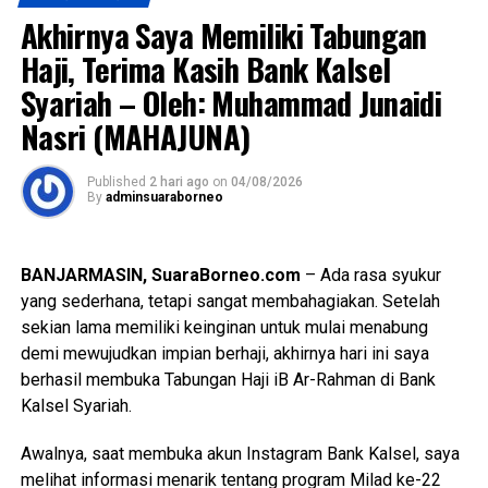
Views:
14
kewajiban biaya pendidikan berupa Sumbangan Pembinaan
Akhirnya Saya Memiliki Tabungan
Bagikan ke
Pendidikan (SPP),” ujar UPZ Bank Kalsel.
Haji, Terima Kasih Bank Kalsel
Melihat kondisi tersebut, Bank Kalsel melalui UPZ Bank
Syariah – Oleh: Muhammad Junaidi
WhatsApp
0
Facebook
0
Kalsel hadir memberikan dukungan melalui penyaluran
Nasri (MAHAJUNA)
dana zakat yang dihimpun dari para muzaki khususnya
Messenger
0
Twitter/X
0
karyawan/ti Bank Kalsel. Bantuan pendidikan ini diharapkan
Published
2 hari ago
on
04/08/2026
dapat meringankan beban biaya pendidikan para siswa
By
adminsuaraborneo
penerima manfaat sekaligus membantu mereka untuk
tetap memperoleh kesempatan belajar dengan baik.
BANJARMASIN, SuaraBorneo.com
– Ada rasa syukur
Penyaluran bantuan ini merupakan bagian dari komitmen
yang sederhana, tetapi sangat membahagiakan. Setelah
UPZ Bank Kalsel dalam Program Pendidikan, sebagai
sekian lama memiliki keinginan untuk mulai menabung
salah satu bentuk pendayagunaan dana zakat, infak, dan
demi mewujudkan impian berhaji, akhirnya hari ini saya
sedekah yang diarahkan untuk memberikan manfaat nyata
berhasil membuka Tabungan Haji iB Ar-Rahman di Bank
kepada masyarakat yang membutuhkan, khususnya dalam
Kalsel Syariah.
mendukung peningkatan akses terhadap pendidikan.
Awalnya, saat membuka akun Instagram Bank Kalsel, saya
“Melalui bantuan tersebut, para siswa(i) penerima manfaat
melihat informasi menarik tentang program Milad ke-22