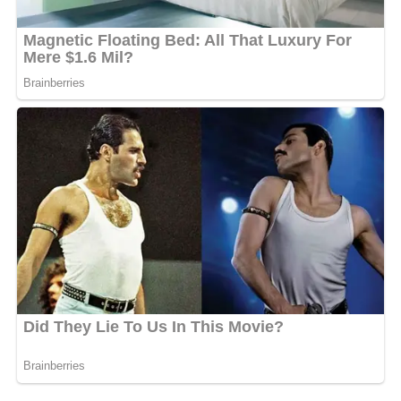
melawan Kabupaten Hulu Sungai Utara (HSU). Kegiatan ini
juga mendapat dukungan penuh dari PSSI Kalimantan
Selatan, KONI Kalimantan Selatan, serta berbagai
organisasi olahraga lainnya sebagai bentuk komitmen
bersama dalam memajukan sepak bola dan melahirkan
generasi atlet berprestasi di Banua. [adv/adpim]
Views:
10
Bagikan ke
WhatsApp
0
Facebook
0
Messenger
0
Twitter/X
0