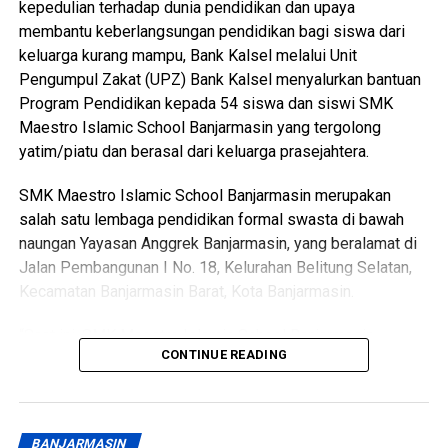
kecil meningkat drastis selama kegiatan berlangsung,”
kepedulian terhadap dunia pendidikan dan upaya
pungkasnya.
membantu keberlangsungan pendidikan bagi siswa dari
keluarga kurang mampu, Bank Kalsel melalui Unit
Tamu undangan dari jajaran kementerian hingga perwakilan
Pengumpul Zakat (UPZ) Bank Kalsel menyalurkan bantuan
dewan pusat juga dijadwalkan hadir memeriahkan suasana.
Program Pendidikan kepada 54 siswa dan siswi SMK
Maestro Islamic School Banjarmasin yang tergolong
Partisipasi dari berbagai pihak luar daerah diharapkan
yatim/piatu dan berasal dari keluarga prasejahtera.
makin memperkuat jejaring kemitraan Kalimantan Selatan.
SMK Maestro Islamic School Banjarmasin merupakan
Keterbukaan informasi ini memastikan seluruh capaian
salah satu lembaga pendidikan formal swasta di bawah
kinerja Gubernur benar-benar dapat dipantau dan dirasakan
naungan Yayasan Anggrek Banjarmasin, yang beralamat di
langsung oleh masyarakat.
Jalan Pembangunan I No. 18, Kelurahan Belitung Selatan,
Kecamatan Banjarmasin Barat, Kota Banjarmasin.
Pesta rakyat ini menjadi milik bersama demi kemakmuran
warga di seluruh pelosok daerah.
“Saat ini, SMK Maestro Islamic School Banjarmasin
CONTINUE READING
memiliki sekitar 457 siswa dan siswi. Dari jumlah tersebut,
Penulis : Ady Wiryawan
sebanyak 54 siswa diketahui merupakan anak yatim/piatu
dan berasal dari keluarga prasejahtera yang menghadapi
Editor : Ahmad
keterbatasan finansial, khususnya dalam memenuhi
BANJARMASIN