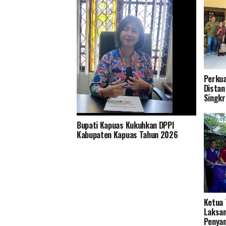
Perkua
Distan
Singkr
Bupati Kapuas Kukuhkan DPPI
Tingkatkan Pelayanan dan Ramah
Kabupaten Kapuas Tahun 2026
Lingkungan Distan Kapuas Relokasi
RPU ke Handil Parimas Desa Pulau
Telo
Ketua 
Laksan
Penyan