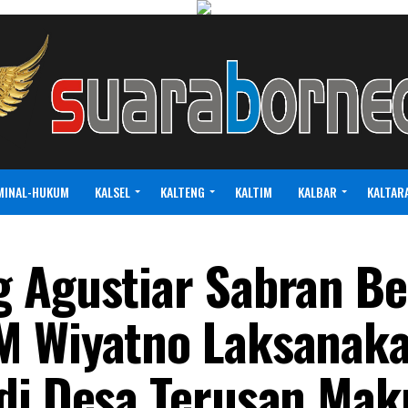
MINAL-HUKUM
KALSEL
KALTENG
KALTIM
KALBAR
KALTAR
g Agustiar Sabran B
M Wiyatno Laksanak
 di Desa Terusan Ma