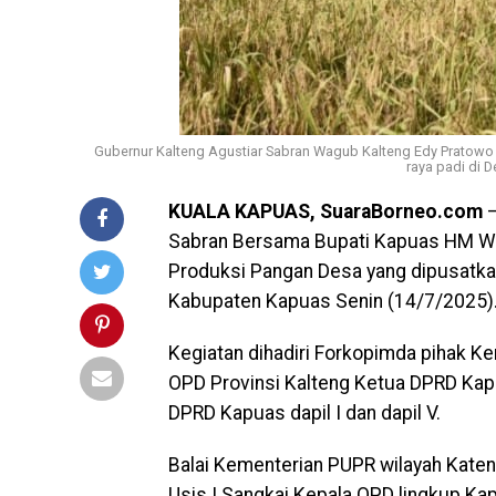
Gubernur Kalteng Agustiar Sabran Wagub Kalteng Edy Pratow
raya padi di
KUALA KAPUAS, SuaraBorneo.com
–
Sabran Bersama Bupati Kapuas HM Wi
Produksi Pangan Desa yang dipusatk
Kabupaten Kapuas Senin (14/7/2025)
Kegiatan dihadiri Forkopimda pihak 
OPD Provinsi Kalteng Ketua DPRD Ka
DPRD Kapuas dapil I dan dapil V.
Balai Kementerian PUPR wilayah Kat
Usis I Sangkai Kepala OPD lingkup Kap