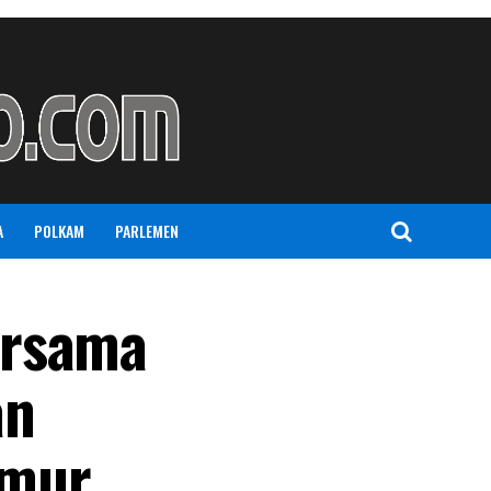
A
POLKAM
PARLEMEN
ersama
an
kmur