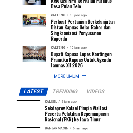
Relokasi RPU ke Handil Parimas
Desa Pulau Telo
KALTENG
10 jam ago
Perkuat Pertanian Berkelanjutan
Distan Kapuas Gelar Rakor dan
Singkronisasi Penyusunan
Raperda
KALTENG
10 jam ago
Bupati Kapuas Lepas Kontingen
Pramuka Kapuas Untuk Agenda
Jamnas XII 2026
MORE UMUM
LATEST
TRENDING
VIDEOS
KALSEL
6 jam ago
Sekdaprov Kalsel Pimpin Visitasi
Peserta Pelatihan Kepemimpinan
Nasional (PKN) ke Jawa Timur
BANJARMASIN
6 jam ago