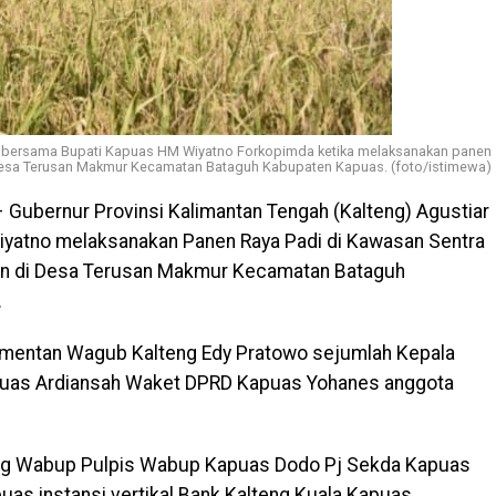
o bersama Bupati Kapuas HM Wiyatno Forkopimda ketika melaksanakan panen
 Desa Terusan Makmur Kecamatan Bataguh Kabupaten Kapuas. (foto/istimewa)
 Gubernur Provinsi Kalimantan Tengah (Kalteng) Agustiar
yatno melaksanakan Panen Raya Padi di Kawasan Sentra
an di Desa Terusan Makmur Kecamatan Bataguh
.
Kementan Wagub Kalteng Edy Pratowo sejumlah Kepala
puas Ardiansah Waket DPRD Kapuas Yohanes anggota
eng Wabup Pulpis Wabup Kapuas Dodo Pj Sekda Kapuas
uas instansi vertikal Bank Kalteng Kuala Kapuas