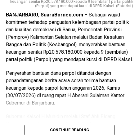
keuangan senilai Rp20.578.180.000 kepada 9 (sembilan) partai politik
Messenger
0
Twitter/X
0
Hadi melanjutkan bahwa substansi laporan terkait
(Parpol) yang mendapat kursi di DPRD Kalsel. (Foto/Ist)
“intensitas pemadaman yang semakin sering sejak bulan
BANJARBARU, SuaraBorneo.com –
Sebagai wujud
Juni 2026, hampir setiap hari, waktunya lama minimal
komitmen terhadap penguatan kelembagaan partai politik
antara 4 hingga 5 jam, dan terjadi di wilayah tertentu saja,
dan kualitas demokrasi di Banua, Pemerintah Provinsi
sehingga masyarakat menyebutnya bukan pemadaman
(Pemprov) Kalimantan Selatan melalui Badan Kesatuan
bergilir tetapi menyala bergilir”. Sering pula pemadaman
Bangsa dan Politik (Kesbangpol), menyerahkan bantuan
tanpa pemberitahuan terlebih dahulu, kalaupun ada
keuangan senilai Rp20.578.180.000 kepada 9 (sembilan)
informasinya tidak akurat atau berbeda dengan
partai politik (Parpol) yang mendapat kursi di DPRD Kalsel.
penyampaian melalui media sosial atau kanal resmi PLN.
Penyerahan bantuan dana parpol ditandai dengan
Ditambahkan oleh Hadi, bahwa masyarakat juga sudah
penandatanganan berita acara serah terima bantuan
berupaya menyampaikan keluhan atau pengaduan melalui
keuangan kepada parpol tahun anggaran 2026, Kamis
aplikasi PLN Mobile namun tidak mendapat tindak lanjut
(30/07/2026) di ruang rapat H Aberani Sulaiman Kantor
yang patut dan secara substansi tidak selesai.
Gubernur di Banjarbaru.
Pemadaman terus terjadi berulang tanpa ada penjelasan
spesifik mengenai kendala dan upaya-upaya yang
Gubernur Kalsel H Muhidin melalui Staf Ahli Bidang
dilakukan PLN. Hal ini tentu berdampak besar, “warga
Pemerintah Hukum dan Politik, Adi Santoso, diharapkan
CONTINUE READING
mengalami kerugian, diantaranya kerusakan alat rumah
dana bantuan ini dioptimalkan dan dimanfaatkan sesuai
tangga dan gangguan terhadap aktivitas perekonomian
ketentuan yakni minimal 60 persen untuk kegiatan yang