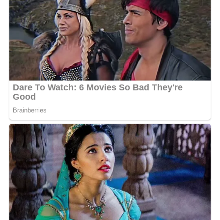
menggunakan sistem yang mempertemukan klub-klub
terbaik dari masing-masing daerah. Tim terbaik nantinya
akan melaju ke babak semifinal hingga memperebutkan
Piala Pangdam XXII/Tambun Bungai.
“Insya Allah kegiatan ini akan terus kami laksanakan setiap
tahun. Kami ingin kompetisi ini menjadi ajang pembinaan
sekaligus melahirkan bibit-bibit pesepak bola berbakat
dari Banua,” ungkap Gubernur H. Muhidin tersenyum.
Gubernur H. Muhidin juga mengenang masa mudanya
sebagai pemain sepak bola ketika menempuh pendidikan
di Sekolah Guru Olahraga (SGO) Banjarmasin. Stadion 17
Mei, baginya menyimpan banyak kenangan sebagai tempat
berlatih bersama rekan-rekannya.
“Kembali ke stadion ini mengingatkan saya pada masa-
masa menjadi pemain sepak bola. Dulu setiap sore kami
berlatih di sini. Banyak kenangan yang tidak terlupakan,”