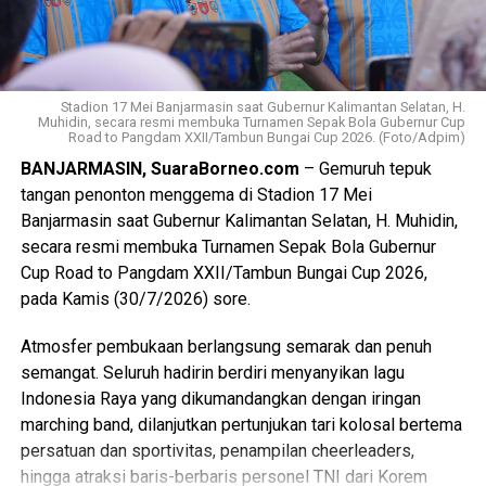
Kemudian keefektifan pengelolaan pengaduan baik di
mengatakan, dana bantuan diberikan kepada sembilan
media sosial maupun kanal pengaduan resmi PLN, serta
parpol tahun ini mengalami kenaikan dari Rp7.500 menjadi
kejelasan pemberian kompensasi bagi pelanggan
Rp10.000 per suara perolehan Pemilu Legislatif 2024.
terdampak.
[adv/adpim]
Stadion 17 Mei Banjarmasin saat Gubernur Kalimantan Selatan, H.
Muhidin, secara resmi membuka Turnamen Sepak Bola Gubernur Cup
Atas berbagai laporan dan permasalahan tersebut,
Road to Pangdam XXII/Tambun Bungai Cup 2026. (Foto/Adpim)
Views:
16
Ombudsman Kalsel meminta klarifikasi atau penjelasan
BANJARMASIN, SuaraBorneo.com
– Gemuruh tepuk
Bagikan ke
dari manajemen PT. PLN UP3 Banjarmasin beserta jajaran.
tangan penonton menggema di Stadion 17 Mei
Dalam pertemuan dimaksud, pihak PLN pertama
Banjarmasin saat Gubernur Kalimantan Selatan, H. Muhidin,
menyampaikan permohonan maaf atas peristiwa
WhatsApp
0
Facebook
0
secara resmi membuka Turnamen Sepak Bola Gubernur
pemadaman bergilir ini. Kemudian dijelaskan penyebab
Cup Road to Pangdam XXII/Tambun Bungai Cup 2026,
padam adalah adanya gangguan teknis pada sisi
Messenger
0
Twitter/X
0
pada Kamis (30/7/2026) sore.
pembangkit di Tanjung Power Indonesia dan SKS Listrik
Kalimantan serta pemeliharaan di PLTU Asam-asam. Untuk
Atmosfer pembukaan berlangsung semarak dan penuh
proses pemulihan pembangkit Tanjung Power Indonesia
semangat. Seluruh hadirin berdiri menyanyikan lagu
sudah selesai, SKS Listrik Kalimantan diperkirakan selesai
Indonesia Raya yang dikumandangkan dengan iringan
tanggal 5 Agustus 2026, sementara PLTU Asam-asam
marching band, dilanjutkan pertunjukan tari kolosal bertema
ditargetkan tanggal 29 Agustus 2026. PLN menjelaskan
persatuan dan sportivitas, penampilan cheerleaders,
pula bahwa untuk pengaturan beban dan penentuan titik
hingga atraksi baris-berbaris personel TNI dari Korem