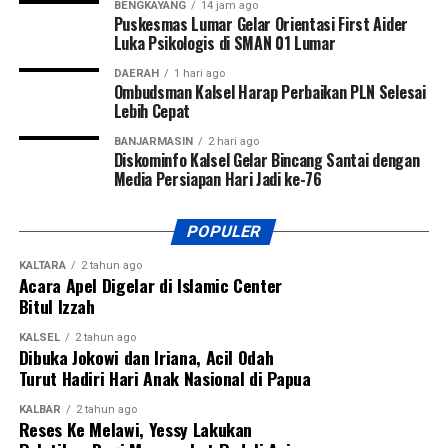
BENGKAYANG
14 jam ago
sekitar satu tahun, diperlukan wadah kompetisi yang
Puskesmas Lumar Gelar Orientasi First Aider
Luka Psikologis di SMAN 01 Lumar
mampu menjaring talenta-talenta muda terbaik.
DAERAH
1 hari ago
“Karena kita baru berdiri sekitar satu tahun dan memiliki
Ombudsman Kalsel Harap Perbaikan PLN Selesai
Lebih Cepat
dua wilayah, yaitu Kalimantan Tengah dan Kalimantan
Selatan. Oleh karena itu, kami menggelar turnamen sepak
BANJARMASIN
2 hari ago
Diskominfo Kalsel Gelar Bincang Santai dengan
bola ini untuk mencari bibit-bibit anak muda dari kedua
Media Persiapan Hari Jadi ke-76
provinsi tersebut,” ujar Pangdam Zainal Arifin.
Pangdam menegaskan sepak bola bukan hanya olahraga
POPULER
yang paling digemari masyarakat, tetapi juga sarana
KALTARA
2 tahun ago
membentuk karakter generasi muda melalui nilai disiplin,
Acara Apel Digelar di Islamic Center
kerja sama, sportivitas, dan semangat juang.
Bitul Izzah
KALSEL
2 tahun ago
Turnamen ini diikuti 27 tim, terdiri dari 13 klub asal
Dibuka Jokowi dan Iriana, Acil Odah
Kalimantan Selatan dan 14 klub asal Kalimantan Tengah.
Turut Hadiri Hari Anak Nasional di Papua
Dua tim terbaik dari masing-masing provinsi akan melaju
KALBAR
2 tahun ago
ke putaran final Pangdam XXII/Tambun Bungai Cup 2026
Reses Ke Melawi, Yessy Lakukan
yang dijadwalkan berlangsung di Stadion Sangga Buana,