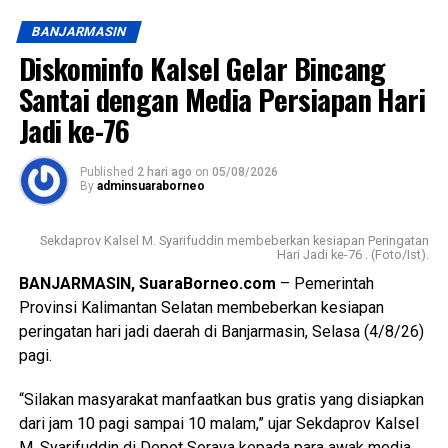
publik pemerintah, hingga pelaku Usaha Mikro, Kecil, dan
BANJARMASIN
Menengah (UMKM) yang sangat bergantung pada
Diskominfo Kalsel Gelar Bincang
stabilitas pasokan listrik.
Santai dengan Media Persiapan Hari
“Kami menerima banyak aduan dari masyarakat yang
Jadi ke-76
merasa dirugikan dengan durasi dan frekuensi pemadaman
bergilir belakangan ini. Kehadiran kami disini adalah untuk
Published
2 hari ago
on
05/08/2026
meminta penjelasan secara transparan dari pihak PLN UBP
By
adminsuaraborneo
Asam Asam terkait kendala yang terjadi di pembangkit,
sekaligus kepastian waktu kapan layanan ini dapat kembali
Sekdaprov Kalsel M. Syarifuddin membeberkan kesiapan Peringatan
normal,” tegas Hadi Rahman.
Hari Jadi ke-76 . (Foto/Ist).
BANJARMASIN, SuaraBorneo.com
– Pemerintah
Menanggapi hal tersebut, Senior Manager PLN Indonesia
Provinsi Kalimantan Selatan membeberkan kesiapan
Power UBP Asam Asam, Fajar Pamujianto, menyampaikan
peringatan hari jadi daerah di Banjarmasin, Selasa (4/8/26)
terima kasih atas kunjungan pengawasan dari Ombudsman
pagi.
dan memberikan penjelasan komprehensif mengenai
kondisi sistem kelistrikan saat ini. Fajar memaparkan
“Silakan masyarakat manfaatkan bus gratis yang disiapkan
bahwa pemadaman terpaksa dilakukan karena sistem
dari jam 10 pagi sampai 10 malam,” ujar Sekdaprov Kalsel
kelistrikan sedang mengalami defisit pasokan. Hal ini
M. Syarifuddin di Depot Soraya kepada para awak media.