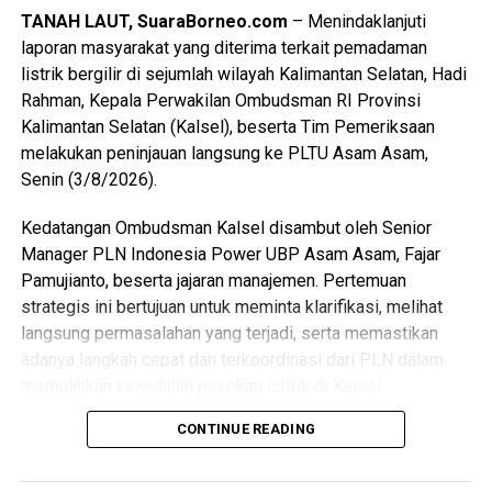
TANAH LAUT, SuaraBorneo.com
– Menindaklanjuti
laporan masyarakat yang diterima terkait pemadaman
listrik bergilir di sejumlah wilayah Kalimantan Selatan, Hadi
Rahman, Kepala Perwakilan Ombudsman RI Provinsi
Kalimantan Selatan (Kalsel), beserta Tim Pemeriksaan
melakukan peninjauan langsung ke PLTU Asam Asam,
Senin (3/8/2026).
Kedatangan Ombudsman Kalsel disambut oleh Senior
Manager PLN Indonesia Power UBP Asam Asam, Fajar
Pamujianto, beserta jajaran manajemen. Pertemuan
strategis ini bertujuan untuk meminta klarifikasi, melihat
langsung permasalahan yang terjadi, serta memastikan
adanya langkah cepat dan terkoordinasi dari PLN dalam
memulihkan keandalan pasokan listrik di Kalsel.
CONTINUE READING
Hadi Rahman menyampaikan bahwa pemadaman listrik
bergilir telah berdampak signifikan terhadap berbagai
sektor, mulai dari aktivitas rumah tangga warga, pelayanan