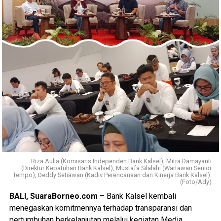
Riza Aulia (Komisaris Independen Bank Kalsel), Mitra Damayanti
(Direktur Kepatuhan Bank Kalsel), Mustafa Silalahi (Wartawan Senior
Tempo), Deddy Setiawan (Kadiv Perencanaan dan Kinerja Bank Kalsel).
(Foto/Ady)
BALI, SuaraBorneo.com
– Bank Kalsel kembali
menegaskan komitmennya terhadap transparansi dan
pertumbuhan berkelanjutan melalui kegiatan Media