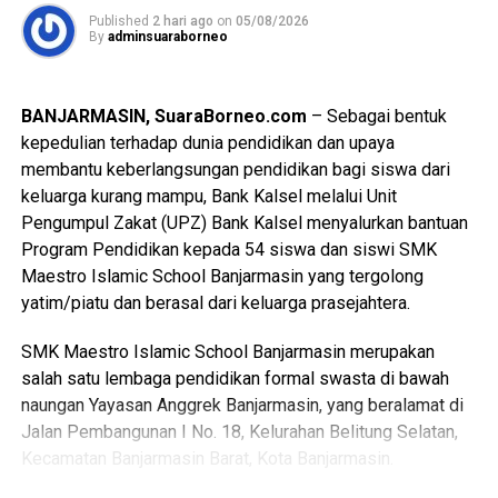
gangguan pada Unit Pembangkit 3 dan pemeliharaan pada
Published
2 hari ago
on
05/08/2026
“Peresmian Masjid Syekh Muhammad Arsyad Al-Banjari
By
adminsuaraborneo
Unit Pembangkit 2 bisa ditepati, bahkan diupayakan lebih
menjadi agenda istimewa dalam rangkaian peringatan
cepat”, tegas Hadi. Hal ini merupakan harapan kita bersama
tahun ini agak sedikit berbeda,” ujarnya.
dan tuntutan masyarakat agar pelayanan kelistrikan di
BANJARMASIN, SuaraBorneo.com
– Sebagai bentuk
Kalsel benar-benar kembali stabil dan tidak ada lagi mati
“Tempat ibadah megah tersebut siap difungsikan langsung
kepedulian terhadap dunia pendidikan dan upaya
listrik. [ad/sb]
untuk pelaksanaan salat Jumat berjemaah setelah
membantu keberlangsungan pendidikan bagi siswa dari
diresmikan hari Kamis, “ ucapnya.
keluarga kurang mampu, Bank Kalsel melalui Unit
Views:
14
Pengumpul Zakat (UPZ) Bank Kalsel menyalurkan bantuan
Bagikan ke
“Kehadiran ikon religi baru ini sekaligus menambah
Program Pendidikan kepada 54 siswa dan siswi SMK
destinasi wisata spiritual bagi masyarakat di kawasan
Maestro Islamic School Banjarmasin yang tergolong
perkantoran pemerintah, “ jelasnya.
WhatsApp
0
Facebook
0
yatim/piatu dan berasal dari keluarga prasejahtera.
Langkah tersebut membuktikan komitmen pemerintah
SMK Maestro Islamic School Banjarmasin merupakan
Messenger
0
Twitter/X
0
dalam merawat nilai keagamaan dan kebudayaan daerah.
salah satu lembaga pendidikan formal swasta di bawah
naungan Yayasan Anggrek Banjarmasin, yang beralamat di
Pada sektor ekonomi rakyat turut digenjot melalui gelaran
Jalan Pembangunan I No. 18, Kelurahan Belitung Selatan,
Kalsel Expo dengan memprioritaskan lapak bagi pelaku
Kecamatan Banjarmasin Barat, Kota Banjarmasin.
usaha kecil.