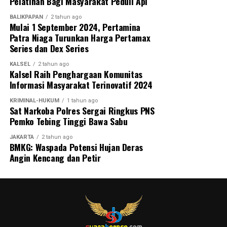
Pelatihan Bagi Masyarakat Peduli Api
Kalimantan Tengah, pada 6–8 Agustus 2026.
BALIKPAPAN
2 tahun ago
Mulai 1 September 2024, Pertamina
Pangdam juga berharap dari kompetisi perdana tersebut
Patra Niaga Turunkan Harga Pertamax
akan lahir pemain-pemain potensial yang mampu
Series dan Dex Series
membawa nama harum Kalimantan Selatan dan Kalimantan
KALSEL
2 tahun ago
Tengah di tingkat nasional bahkan internasional.
Kalsel Raih Penghargaan Komunitas
Informasi Masyarakat Terinovatif 2024
Pembukaan turnamen semakin meriah dengan laga
perdana yang mempertemukan tim Kabupaten Tapin
KRIMINAL-HUKUM
1 tahun ago
Sat Narkoba Polres Sergai Ringkus PNS
melawan Kabupaten Hulu Sungai Utara (HSU). Kegiatan ini
Pemko Tebing Tinggi Bawa Sabu
juga mendapat dukungan penuh dari PSSI Kalimantan
Selatan, KONI Kalimantan Selatan, serta berbagai
JAKARTA
2 tahun ago
BMKG: Waspada Potensi Hujan Deras
organisasi olahraga lainnya sebagai bentuk komitmen
Angin Kencang dan Petir
bersama dalam memajukan sepak bola dan melahirkan
generasi atlet berprestasi di Banua. [adv/adpim]
Views:
15
Bagikan ke