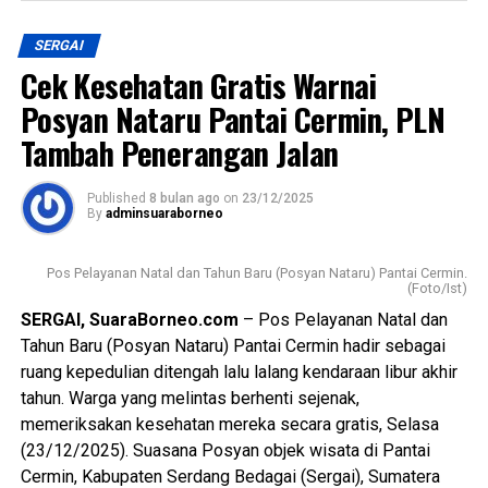
beroperasinya SPPG Lubuk Bayas merupakan komitmen
bersama dalam mendukung program pemenuhan gizi
SERGAI
masyarakat secara berkelanjutan dan terukur.
Cek Kesehatan Gratis Warnai
“SPPG ini diharapkan menjadi pusat layanan gizi yang tidak
Posyan Nataru Pantai Cermin, PLN
hanya berorientasi pada distribusi, tetapi juga pada
Tambah Penerangan Jalan
peningkatan kualitas kesehatan masyarakat, khususnya
kelompok rentan seperti anak-anak dan ibu,” ujar Awang.
Published
8 bulan ago
on
23/12/2025
By
adminsuaraborneo
Ia menambahkan, pengelolaan SPPG akan mengedepankan
prinsip profesionalitas, akuntabilitas, serta kepatuhan
Pos Pelayanan Natal dan Tahun Baru (Posyan Nataru) Pantai Cermin.
terhadap standar operasional yang telah ditetapkan,
(Foto/Ist)
dengan melibatkan berbagai pemangku kepentingan di
SERGAI, SuaraBorneo.com
– Pos Pelayanan Natal dan
tingkat lokal.
Tahun Baru (Posyan Nataru) Pantai Cermin hadir sebagai
ruang kepedulian ditengah lalu lalang kendaraan libur akhir
Dengan diresmikannya SPPG Lubuk Bayas, diharapkan
tahun. Warga yang melintas berhenti sejenak,
program pemenuhan gizi di wilayah Kecamatan
memeriksakan kesehatan mereka secara gratis, Selasa
Perbaungan dapat berjalan lebih optimal serta memberikan
(23/12/2025). Suasana Posyan objek wisata di Pantai
dampak nyata terhadap peningkatan kualitas hidup
Cermin, Kabupaten Serdang Bedagai (Sergai), Sumatera
masyarakat Kabupaten Serdang Bedagai. (Ynr)