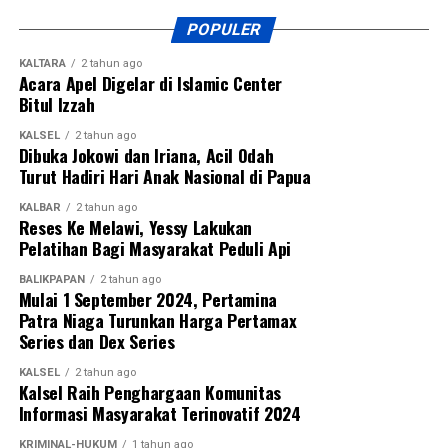
POPULER
KALTARA
2 tahun ago
Acara Apel Digelar di Islamic Center
Bitul Izzah
KALSEL
2 tahun ago
Dibuka Jokowi dan Iriana, Acil Odah
Turut Hadiri Hari Anak Nasional di Papua
KALBAR
2 tahun ago
Reses Ke Melawi, Yessy Lakukan
Pelatihan Bagi Masyarakat Peduli Api
BALIKPAPAN
2 tahun ago
Mulai 1 September 2024, Pertamina
Patra Niaga Turunkan Harga Pertamax
Series dan Dex Series
KALSEL
2 tahun ago
Kalsel Raih Penghargaan Komunitas
Informasi Masyarakat Terinovatif 2024
KRIMINAL-HUKUM
1 tahun ago