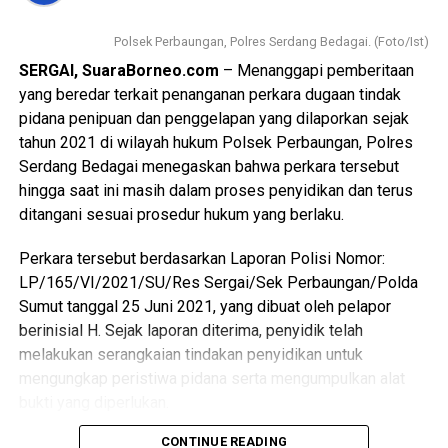
Polsek Perbaungan, Polres Serdang Bedagai. (Foto/Ist)
SERGAI, SuaraBorneo.com
– Menanggapi pemberitaan
yang beredar terkait penanganan perkara dugaan tindak
pidana penipuan dan penggelapan yang dilaporkan sejak
tahun 2021 di wilayah hukum Polsek Perbaungan, Polres
Serdang Bedagai menegaskan bahwa perkara tersebut
hingga saat ini masih dalam proses penyidikan dan terus
ditangani sesuai prosedur hukum yang berlaku.
Perkara tersebut berdasarkan Laporan Polisi Nomor:
LP/165/VI/2021/SU/Res Sergai/Sek Perbaungan/Polda
Sumut tanggal 25 Juni 2021, yang dibuat oleh pelapor
berinisial H. Sejak laporan diterima, penyidik telah
melakukan serangkaian tindakan penyidikan untuk
mengungkap peristiwa pidana serta mengumpulkan alat
bukti yang diperlukan.
CONTINUE READING
Dalam proses penyidikan, penyidik telah memeriksa