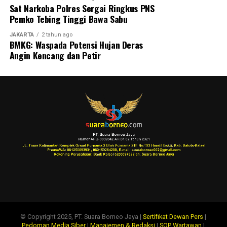
Sat Narkoba Polres Sergai Ringkus PNS
Pemko Tebing Tinggi Bawa Sabu
JAKARTA
2 tahun ago
BMKG: Waspada Potensi Hujan Deras
Angin Kencang dan Petir
© Copyright 2025, PT. Suara Borneo Jaya |
Sertifikat Dewan Pers
|
Pedoman Media Siber
|
Manajemen & Redaksi
|
SOP Wartawan
|