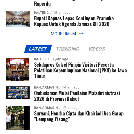
Raperda
KALTENG
18 jam ago
Bupati Kapuas Lepas Kontingen Pramuka
Kapuas Untuk Agenda Jamnas XII 2026
MORE UMUM
LATEST
TRENDING
VIDEOS
KALSEL
14 jam ago
Sekdaprov Kalsel Pimpin Visitasi Peserta
Pelatihan Kepemimpinan Nasional (PKN) ke Jawa
Timur
BANJARMASIN
14 jam ago
Ombudsman Mulai Penilaian Maladministrasi
2026 di Provinsi Kalsel
BANJARMASIN
17 jam ago
Suryani, Hendra Cipta dan Khairiadi Asa Garap
“Lempeng Pisang”