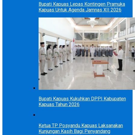
Bupati Kapuas Lepas Kontingen Pramuka
Kapuas Untuk Agenda Jamnas XII 2026
Bupati Kapuas Kukuhkan DPPI Kabupaten
Kapuas Tahun 2026
Ketua TP Posyandu Kapuas Laksanakan
Kunjungan Kasih Bagi Penyandang