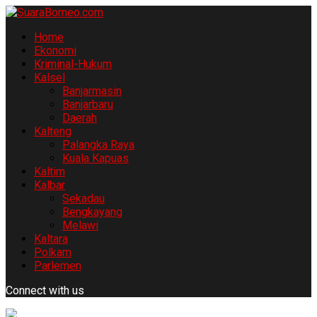
Home
Ekonomi
Kriminal-Hukum
Kalsel
Banjarmasin
Banjarbaru
Daerah
Kalteng
Palangka Raya
Kuala Kapuas
Kaltim
Kalbar
Sekadau
Bengkayang
Melawi
Kaltara
Polkam
Parlemen
Connect with us