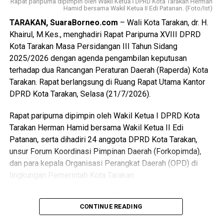
Rapat paripurna dipimpin oleh Wakil Ketua I DPRD Kota Tarakan Herman
Hamid bersama Wakil Ketua II Edi Patanan. (Foto/Ist)
TARAKAN, SuaraBorneo.com
– Wali Kota Tarakan, dr. H.
Khairul, M.Kes., menghadiri Rapat Paripurna XVIII DPRD
Kota Tarakan Masa Persidangan III Tahun Sidang
2025/2026 dengan agenda pengambilan keputusan
terhadap dua Rancangan Peraturan Daerah (Raperda) Kota
Tarakan. Rapat berlangsung di Ruang Rapat Utama Kantor
DPRD Kota Tarakan, Selasa (21/7/2026).
Rapat paripurna dipimpin oleh Wakil Ketua I DPRD Kota
Tarakan Herman Hamid bersama Wakil Ketua II Edi
Patanan, serta dihadiri 24 anggota DPRD Kota Tarakan,
unsur Forum Koordinasi Pimpinan Daerah (Forkopimda),
dan para kepala Organisasi Perangkat Daerah (OPD) di
lingkungan Pemerintah Kota Tarakan.
Dalam kesempatan tersebut, Pemerintah Kota Tarakan
CONTINUE READING
menyampaikan persetujuan terhadap Rancangan Peraturan
Daerah tentang Kepemudaan untuk ditetapkan menjadi