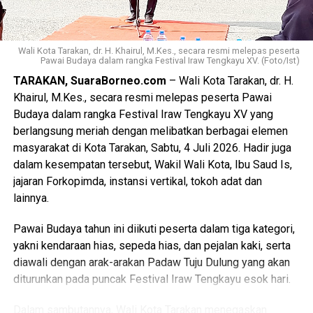
Wali Kota Tarakan, dr. H. Khairul, M.Kes., secara resmi melepas peserta
Pawai Budaya dalam rangka Festival Iraw Tengkayu XV. (Foto/Ist)
TARAKAN, SuaraBorneo.com
– Wali Kota Tarakan, dr. H.
Khairul, M.Kes., secara resmi melepas peserta Pawai
Budaya dalam rangka Festival Iraw Tengkayu XV yang
berlangsung meriah dengan melibatkan berbagai elemen
masyarakat di Kota Tarakan, Sabtu, 4 Juli 2026. Hadir juga
dalam kesempatan tersebut, Wakil Wali Kota, Ibu Saud Is,
jajaran Forkopimda, instansi vertikal, tokoh adat dan
lainnya.
Pawai Budaya tahun ini diikuti peserta dalam tiga kategori,
yakni kendaraan hias, sepeda hias, dan pejalan kaki, serta
diawali dengan arak-arakan Padaw Tuju Dulung yang akan
diturunkan pada puncak Festival Iraw Tengkayu esok hari.
Dalam sambutannya, Wali Kota Tarakan menegaskan