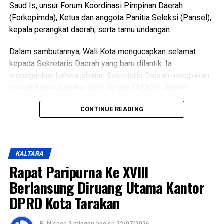
Saud Is, unsur Forum Koordinasi Pimpinan Daerah
(Forkopimda), Ketua dan anggota Panitia Seleksi (Pansel),
kepala perangkat daerah, serta tamu undangan.
Dalam sambutannya, Wali Kota mengucapkan selamat
kepada Sekretaris Daerah yang baru dilantik. Ia
menegaskan bahwa jabatan Sekretaris Daerah merupakan
puncak karier Aparatur Sipil Negara (ASN) di daerah
sekaligus memiliki peran strategis dalam
CONTINUE READING
mengoordinasikan jalannya pemerintahan.
Dijelaskan Wali Kota, pengangkatan Sekretaris Daerah
telah melalui proses seleksi yang panjang sesuai
KALTARA
ketentuan. Ia juga menyampaikan apresiasi kepada Panitia
Rapat Paripurna Ke XVIII
Seleksi atas profesionalisme dalam menyelenggarakan
seluruh tahapan seleksi.
Berlansung Diruang Utama Kantor
DPRD Kota Tarakan
Wali Kota berharap Sekretaris Daerah dapat mempercepat
pencapaian target RPJMD Kota Tarakan Tahun 2025–2029,
Published
2 minggu ago
on
22/07/2026