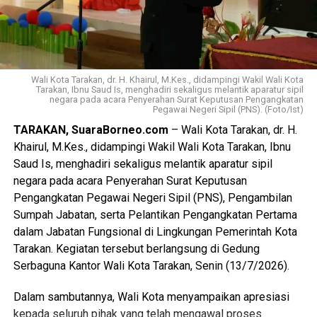
pemerintah, DPRD, organisasi kepemudaan, dunia
pendidikan, dunia usaha, dan seluruh pemangku
kepentingan guna mewujudkan pemuda Tarakan yang
berkarakter, mandiri, inovatif, dan berdaya saing.
(Adv/Mandu)
Wali Kota Tarakan, dr. H. Khairul, M.Kes., didampingi Wakil Wali Kota
Tarakan, Ibnu Saud Is, menghadiri sekaligus melantik aparatur sipil
Views:
51
negara pada acara Penyerahan Surat Keputusan Pengangkatan
Pegawai Negeri Sipil (PNS). (Foto/Ist)
Bagikan ke
TARAKAN, SuaraBorneo.com
– Wali Kota Tarakan, dr. H.
Khairul, M.Kes., didampingi Wakil Wali Kota Tarakan, Ibnu
WhatsApp
0
Facebook
0
Saud Is, menghadiri sekaligus melantik aparatur sipil
negara pada acara Penyerahan Surat Keputusan
Messenger
0
Twitter/X
0
Pengangkatan Pegawai Negeri Sipil (PNS), Pengambilan
Sumpah Jabatan, serta Pelantikan Pengangkatan Pertama
dalam Jabatan Fungsional di Lingkungan Pemerintah Kota
Tarakan. Kegiatan tersebut berlangsung di Gedung
Serbaguna Kantor Wali Kota Tarakan, Senin (13/7/2026).
Dalam sambutannya, Wali Kota menyampaikan apresiasi
kepada seluruh pihak yang telah mengawal proses