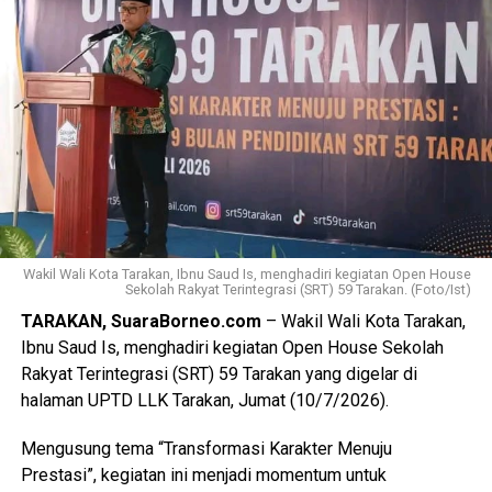
Views:
64
Bagikan ke
WhatsApp
0
Facebook
0
Messenger
0
Twitter/X
0
Wakil Wali Kota Tarakan, Ibnu Saud Is, menghadiri kegiatan Open House
Sekolah Rakyat Terintegrasi (SRT) 59 Tarakan. (Foto/Ist)
TARAKAN, SuaraBorneo.com
– Wakil Wali Kota Tarakan,
Ibnu Saud Is, menghadiri kegiatan Open House Sekolah
Rakyat Terintegrasi (SRT) 59 Tarakan yang digelar di
halaman UPTD LLK Tarakan, Jumat (10/7/2026).
Mengusung tema “Transformasi Karakter Menuju
Prestasi”, kegiatan ini menjadi momentum untuk