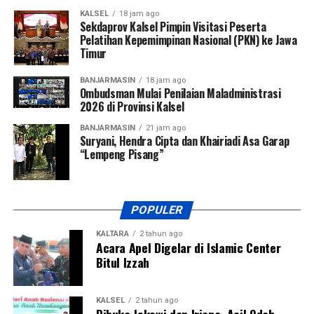
KALSEL
18 jam ago
Sekdaprov Kalsel Pimpin Visitasi Peserta
Pelatihan Kepemimpinan Nasional (PKN) ke Jawa
Timur
BANJARMASIN
18 jam ago
Ombudsman Mulai Penilaian Maladministrasi
2026 di Provinsi Kalsel
BANJARMASIN
21 jam ago
Suryani, Hendra Cipta dan Khairiadi Asa Garap
“Lempeng Pisang”
POPULER
KALTARA
2 tahun ago
Acara Apel Digelar di Islamic Center
Bitul Izzah
KALSEL
2 tahun ago
Dibuka Jokowi dan Iriana, Acil Odah