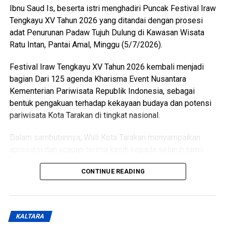
Ibnu Saud Is, beserta istri menghadiri Puncak Festival Iraw
Messenger
0
Twitter/X
0
Tengkayu XV Tahun 2026 yang ditandai dengan prosesi
adat Penurunan Padaw Tujuh Dulung di Kawasan Wisata
Ratu Intan, Pantai Amal, Minggu (5/7/2026).
Festival Iraw Tengkayu XV Tahun 2026 kembali menjadi
bagian Dari 125 agenda Kharisma Event Nusantara
Kementerian Pariwisata Republik Indonesia, sebagai
bentuk pengakuan terhadap kekayaan budaya dan potensi
pariwisata Kota Tarakan di tingkat nasional.
Dalam sambutannya, Wali Kota Tarakan menyampaikan
apresiasi dan ucapan terima kasih kepada seluruh tamu
undangan yang telah hadir serta masyarakat yang
CONTINUE READING
memadati lokasi acara dengan penuh antusias untuk
menyaksikan rangkaian prosesi budaya.
Wali Kota juga menegaskan bahwa meskipun di tengah
KALTARA
kebijakan efisiensi anggaran, pelaksanaan Festival Iraw