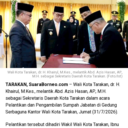
Pemerintah Kota berharap dapat segera memfokuskan
pelaksanaan program-program pembangunan demi
meningkatkan pelayanan dan kesejahteraan masyarakat.
(Adc/Mandu)
Views:
23
Bagikan ke
WhatsApp
0
Facebook
0
Messenger
0
Twitter/X
0
Wali Kota Tarakan, dr. H. Khairul, M.Kes., melantik Abd. Azis Hasan, AP.,
M.H. sebagai Sekretaris Daerah Kota Tarakan. (Foto/Ist)
TARAKAN, SuaraBorneo.com
– Wali Kota Tarakan, dr. H.
Khairul, M.Kes., melantik Abd. Azis Hasan, AP., M.H.
sebagai Sekretaris Daerah Kota Tarakan dalam acara
Pelantikan dan Pengambilan Sumpah Jabatan di Gedung
Serbaguna Kantor Wali Kota Tarakan, Jumat (31/7/2026).
Pelantikan tersebut dihadiri Wakil Wali Kota Tarakan, Ibnu