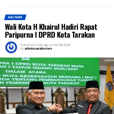
KALTARA
Wali Kota H Khairul Hadiri Rapat
Paripurna I DPRD Kota Tarakan
Published
3 hari ago
on
05/08/2026
By
adminsuaraborneo