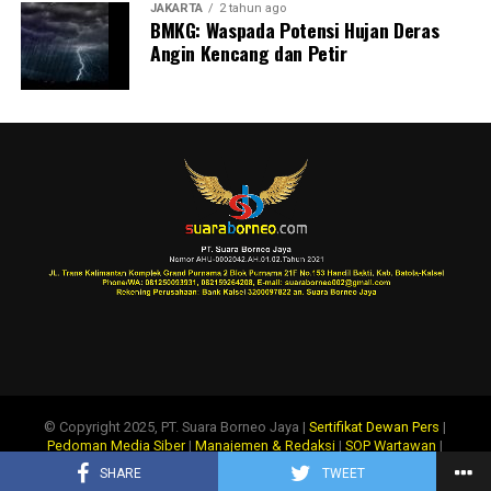
JAKARTA
2 tahun ago
BMKG: Waspada Potensi Hujan Deras
Angin Kencang dan Petir
© Copyright 2025, PT. Suara Borneo Jaya |
Sertifikat Dewan Pers
|
Pedoman Media Siber
|
Manajemen & Redaksi
|
SOP Wartawan
|
Disclaimer
|
Tentang Kami
|
Info Iklan
SHARE
TWEET