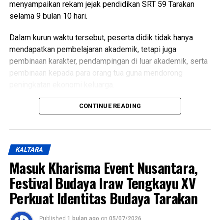
menyampaikan rekam jejak pendidikan SRT 59 Tarakan
selama 9 bulan 10 hari.
Dalam kurun waktu tersebut, peserta didik tidak hanya
mendapatkan pembelajaran akademik, tetapi juga
pembinaan karakter, pendampingan di luar akademik, serta
pembinaan kepada para orang tua guna mendorong
peningkatan ekonomi keluarga.
Dalam sambutannya, Wakil Wali Kota menyampaikan rasa
CONTINUE READING
bangga atas perkembangan para peserta didik.
Menurutnya, berbagai prestasi yang telah diraih serta karya
yang berhasil dihasilkan menjadi bukti bahwa pembinaan
KALTARA
karakter yang dilakukan mampu melahirkan generasi yang
Masuk Kharisma Event Nusantara,
berprestasi dan memiliki potensi untuk terus berkembang.
Festival Budaya Iraw Tengkayu XV
Ia juga menegaskan bahwa keberadaan SRT 59 Tarakan
Perkuat Identitas Budaya Tarakan
sejalan dengan program Asta Cita Presiden Republik
Indonesia serta visi dan misi Pemerintah Kota Tarakan
Published
1 bulan ago
on
05/07/2026