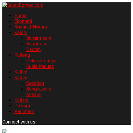
Home
Ekonomi
Kriminal-Hukum
Kalsel
Banjarmasin
Banjarbaru
Daerah
Kalteng
Palangka Raya
Kuala Kapuas
Kaltim
Kalbar
Sekadau
Bengkayang
Melawi
Kaltara
Polkam
Parlemen
Connect with us