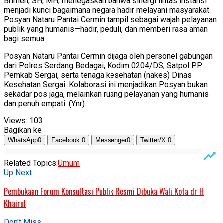
Brimen, SH, MH, menegaskan bahwa sinergi lintas instansi
menjadi kunci bagaimana negara hadir melayani masyarakat.
Posyan Nataru Pantai Cermin tampil sebagai wajah pelayanan
publik yang humanis—hadir, peduli, dan memberi rasa aman
bagi semua.
Posyan Nataru Pantai Cermin dijaga oleh personel gabungan
dari Polres Serdang Bedagai, Kodim 0204/DS, Satpol PP
Pemkab Sergai, serta tenaga kesehatan (nakes) Dinas
Kesehatan Sergai. Kolaborasi ini menjadikan Posyan bukan
sekadar pos jaga, melainkan ruang pelayanan yang humanis
dan penuh empati. (Ynr)
Views:
103
Bagikan ke
WhatsApp
0
Facebook
0
Messenger
0
Twitter/X
0
Related Topics:
Umum
Up Next
Pembukaan Forum Konsultasi Publik Resmi Dibuka Wali Kota dr H
Khairul
Don't Miss