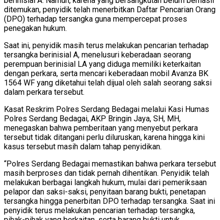
berinisial A. Namun, karena yang bersangkutan belum berhasil
ditemukan, penyidik telah menerbitkan Daftar Pencarian Orang
(DPO) terhadap tersangka guna mempercepat proses
penegakan hukum.
Saat ini, penyidik masih terus melakukan pencarian terhadap
tersangka berinisial A, menelusuri keberadaan seorang
perempuan berinisial LA yang diduga memiliki keterkaitan
dengan perkara, serta mencari keberadaan mobil Avanza BK
1564 WF yang diketahui telah dijual oleh salah seorang saksi
dalam perkara tersebut.
Kasat Reskrim Polres Serdang Bedagai melalui Kasi Humas
Polres Serdang Bedagai, AKP Bringin Jaya, SH, MH,
menegaskan bahwa pemberitaan yang menyebut perkara
tersebut tidak ditangani perlu diluruskan, karena hingga kini
kasus tersebut masih dalam tahap penyidikan.
“Polres Serdang Bedagai memastikan bahwa perkara tersebut
masih berproses dan tidak pernah dihentikan. Penyidik telah
melakukan berbagai langkah hukum, mulai dari pemeriksaan
pelapor dan saksi-saksi, penyitaan barang bukti, penetapan
tersangka hingga penerbitan DPO terhadap tersangka. Saat ini
penyidik terus melakukan pencarian terhadap tersangka,
pihak-pihak yang berkaitan, serta barang bukti untuk