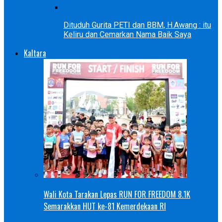
Dituduh Gurita PETI dan BBM, H.Awang : itu
Keliru dan Cemarkan Nama Baik Saya
Kaltara
Wali Kota Tarakan Lepas RUN FOR FREEDOM 8.1K
Semarakkan HUT ke-81 Kemerdekaan RI