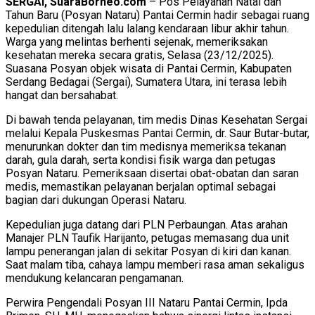
SERGAI, SuaraBorneo.com
– Pos Pelayanan Natal dan
Tahun Baru (Posyan Nataru) Pantai Cermin hadir sebagai ruang
kepedulian ditengah lalu lalang kendaraan libur akhir tahun.
Warga yang melintas berhenti sejenak, memeriksakan
kesehatan mereka secara gratis, Selasa (23/12/2025).
Suasana Posyan objek wisata di Pantai Cermin, Kabupaten
Serdang Bedagai (Sergai), Sumatera Utara, ini terasa lebih
hangat dan bersahabat.
Di bawah tenda pelayanan, tim medis Dinas Kesehatan Sergai
melalui Kepala Puskesmas Pantai Cermin, dr. Saur Butar-butar,
menurunkan dokter dan tim medisnya memeriksa tekanan
darah, gula darah, serta kondisi fisik warga dan petugas
Posyan Nataru. Pemeriksaan disertai obat-obatan dan saran
medis, memastikan pelayanan berjalan optimal sebagai
bagian dari dukungan Operasi Nataru.
Kepedulian juga datang dari PLN Perbaungan. Atas arahan
Manajer PLN Taufik Harijanto, petugas memasang dua unit
lampu penerangan jalan di sekitar Posyan di kiri dan kanan.
Saat malam tiba, cahaya lampu memberi rasa aman sekaligus
mendukung kelancaran pengamanan.
Perwira Pengendali Posyan III Nataru Pantai Cermin, Ipda