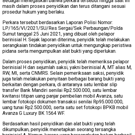
Bedagai menegaskan bahwa perkara tersebut hingga saat ini
masih dalam proses penyidikan dan terus ditangani sesuai
prosedur hukum yang berlaku.
Perkara tersebut berdasarkan Laporan Polisi Nomor:
LP/165/VI/2021/SU/Res Sergai/Sek Perbaungan/Polda
Sumut tanggal 25 Juni 2021, yang dibuat oleh pelapor
berinisial H. Sejak laporan diterima, penyidik telah melakukan
serangkaian tindakan penyidikan untuk mengungkap peristiwa
pidana serta mengumpulkan alat bukti yang diperlukan.
Dalam proses penyidikan, penyidik telah memeriksa pelapor
berinisial H dan sejumlah saksi, yakni berinisial A, MT alias M,
RW, MI, serta CNMRS. Selain pemeriksaan saksi, penyidik
juga telah melakukan penyitaan berbagai barang bukti yang
berkaitan dengan perkara, di antaranya satu lembar slip
transfer Bank Mandiri senilai Rp2.500.000, satu lembar
kwitansi titipan uang panjar pembelian mobil Avanza, satu
lembar fotokopi dokumen transaksi senilai Rp95.000.000,
uang tunai Rp2.500.000, serta satu set fotokopi BPKB mobil
Avanza G Luxury BK 1564 WF.
Berdasarkan hasil penyidikan dan alat bukti yang telah
dikumpulkan, penyidik menetapkan seorang tersangka