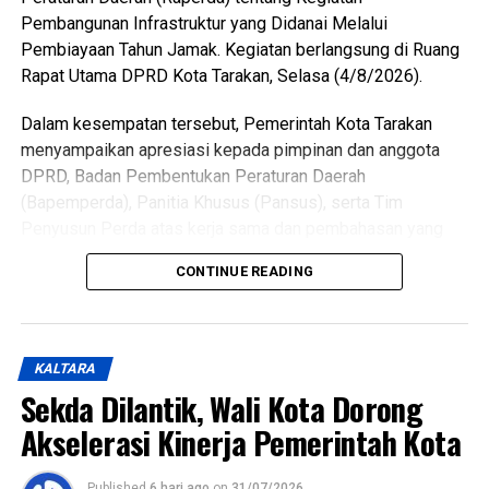
Pembangunan Infrastruktur yang Didanai Melalui
Pembiayaan Tahun Jamak. Kegiatan berlangsung di Ruang
Rapat Utama DPRD Kota Tarakan, Selasa (4/8/2026).
Dalam kesempatan tersebut, Pemerintah Kota Tarakan
menyampaikan apresiasi kepada pimpinan dan anggota
DPRD, Badan Pembentukan Peraturan Daerah
(Bapemperda), Panitia Khusus (Pansus), serta Tim
Penyusun Perda atas kerja sama dan pembahasan yang
telah dilakukan terhadap raperda tersebut.
CONTINUE READING
Wali Kota menjelaskan, keputusan menarik kembali
raperda didasarkan pada hasil konsultasi dengan
Kementerian Dalam Negeri yang mengacu pada ketentuan
KALTARA
terbaru dalam Permendagri Nomor 14 Tahun 2025.
Sekda Dilantik, Wali Kota Dorong
Regulasi tersebut mengatur bahwa pelaksanaan kegiatan
Akselerasi Kinerja Pemerintah Kota
tahun jamak cukup didasarkan pada persetujuan bersama
antara kepala daerah dan DPRD melalui nota kesepakatan,
tanpa harus menetapkan peraturan daerah.
Published
6 hari ago
on
31/07/2026