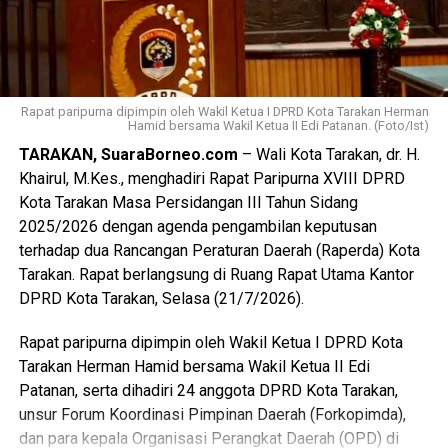
WhatsApp
0
Facebook
0
Messenger
0
Twitter/X
0
Rapat paripurna dipimpin oleh Wakil Ketua I DPRD Kota Tarakan Herman
Hamid bersama Wakil Ketua II Edi Patanan. (Foto/Ist)
TARAKAN, SuaraBorneo.com
– Wali Kota Tarakan, dr. H.
Khairul, M.Kes., menghadiri Rapat Paripurna XVIII DPRD
Kota Tarakan Masa Persidangan III Tahun Sidang
2025/2026 dengan agenda pengambilan keputusan
terhadap dua Rancangan Peraturan Daerah (Raperda) Kota
Tarakan. Rapat berlangsung di Ruang Rapat Utama Kantor
DPRD Kota Tarakan, Selasa (21/7/2026).
Rapat paripurna dipimpin oleh Wakil Ketua I DPRD Kota
Tarakan Herman Hamid bersama Wakil Ketua II Edi
Patanan, serta dihadiri 24 anggota DPRD Kota Tarakan,
unsur Forum Koordinasi Pimpinan Daerah (Forkopimda),
dan para kepala Organisasi Perangkat Daerah (OPD) di