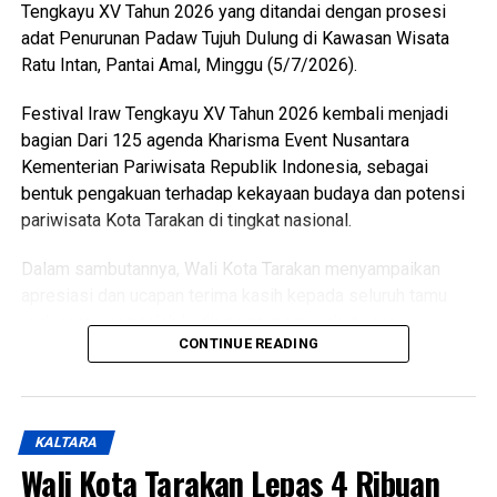
Messenger
0
Twitter/X
0
Tengkayu XV Tahun 2026 yang ditandai dengan prosesi
adat Penurunan Padaw Tujuh Dulung di Kawasan Wisata
Ratu Intan, Pantai Amal, Minggu (5/7/2026).
Festival Iraw Tengkayu XV Tahun 2026 kembali menjadi
bagian Dari 125 agenda Kharisma Event Nusantara
Kementerian Pariwisata Republik Indonesia, sebagai
bentuk pengakuan terhadap kekayaan budaya dan potensi
pariwisata Kota Tarakan di tingkat nasional.
Dalam sambutannya, Wali Kota Tarakan menyampaikan
apresiasi dan ucapan terima kasih kepada seluruh tamu
undangan yang telah hadir serta masyarakat yang
CONTINUE READING
memadati lokasi acara dengan penuh antusias untuk
menyaksikan rangkaian prosesi budaya.
Wali Kota juga menegaskan bahwa meskipun di tengah
KALTARA
kebijakan efisiensi anggaran, pelaksanaan Festival Iraw
Wali Kota Tarakan Lepas 4 Ribuan
Tengkayu akan terus dipertahankan sebagai upaya