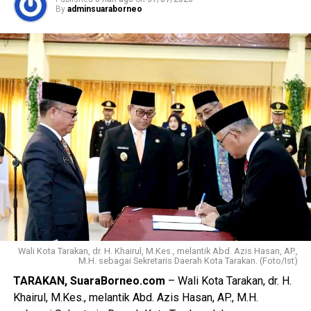
By
adminsuaraborneo
Menurutnya, langkah tersebut diambil untuk mempercepat
proses pelaksanaan pembangunan infrastruktur di Kota
Tarakan. Dengan disetujuinya penarikan raperda,
Pemerintah Kota berharap dapat segera memfokuskan
pelaksanaan program-program pembangunan demi
meningkatkan pelayanan dan kesejahteraan masyarakat.
(Adc/Mandu)
Views:
16
Bagikan ke
WhatsApp
0
Facebook
0
Messenger
0
Twitter/X
0
Wali Kota Tarakan, dr. H. Khairul, M.Kes., melantik Abd. Azis Hasan, AP.,
M.H. sebagai Sekretaris Daerah Kota Tarakan. (Foto/Ist)
TARAKAN, SuaraBorneo.com
– Wali Kota Tarakan, dr. H.
Khairul, M.Kes., melantik Abd. Azis Hasan, AP., M.H.