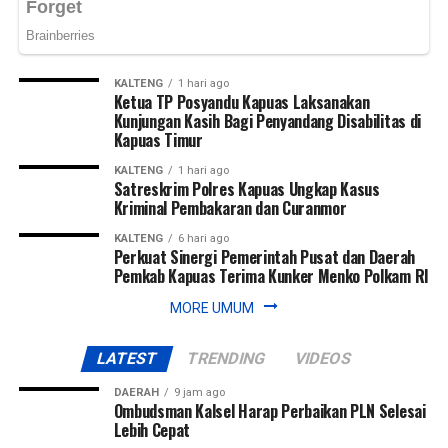
KALTENG
1 hari ago
Ketua TP Posyandu Kapuas Laksanakan
Kunjungan Kasih Bagi Penyandang Disabilitas di
Kapuas Timur
KALTENG
1 hari ago
Satreskrim Polres Kapuas Ungkap Kasus
Kriminal Pembakaran dan Curanmor
KALTENG
6 hari ago
Perkuat Sinergi Pemerintah Pusat dan Daerah
Pemkab Kapuas Terima Kunker Menko Polkam RI
MORE UMUM
LATEST
TRENDING
VIDEOS
DAERAH
9 jam ago
Ombudsman Kalsel Harap Perbaikan PLN Selesai
Lebih Cepat