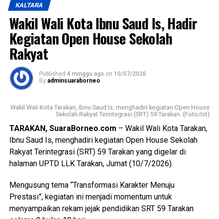
sebanyak 51 aparatur sipil negara juga dilantik dalam
KALTARA
pengangkatan pertama Jabatan Fungsional yang akan
Wakil Wali Kota Ibnu Saud Is, Hadir
bertugas di berbagai perangkat daerah di lingkungan
Kegiatan Open House Sekolah
Pemerintah Kota Tarakan.
Rakyat
Wali Kota mengucapkan selamat kepada seluruh penerima
Surat Keputusan dan pejabat fungsional yang baru dilantik.
Published
4 minggu ago
on
10/07/2026
Ia menegaskan bahwa keberhasilan tersebut merupakan
By
adminsuaraborneo
buah dari perjuangan panjang serta amanah besar yang
harus dijalankan dengan penuh tanggung jawab.
Wakil Wali Kota Tarakan, Ibnu Saud Is, menghadiri kegiatan Open House
Sekolah Rakyat Terintegrasi (SRT) 59 Tarakan. (Foto/Ist)
(Adv/Mandu)
TARAKAN, SuaraBorneo.com
– Wakil Wali Kota Tarakan,
Views:
58
Ibnu Saud Is, menghadiri kegiatan Open House Sekolah
Bagikan ke
Rakyat Terintegrasi (SRT) 59 Tarakan yang digelar di
halaman UPTD LLK Tarakan, Jumat (10/7/2026).
WhatsApp
0
Facebook
0
Mengusung tema “Transformasi Karakter Menuju
Prestasi”, kegiatan ini menjadi momentum untuk
Messenger
0
Twitter/X
0
menyampaikan rekam jejak pendidikan SRT 59 Tarakan