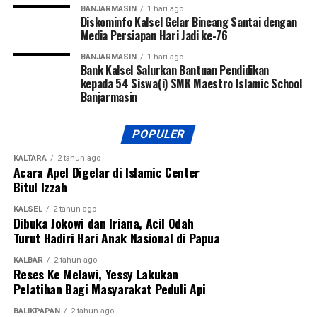
BANJARMASIN
1 hari ago
Diskominfo Kalsel Gelar Bincang Santai dengan
Media Persiapan Hari Jadi ke-76
BANJARMASIN
1 hari ago
Bank Kalsel Salurkan Bantuan Pendidikan
kepada 54 Siswa(i) SMK Maestro Islamic School
Banjarmasin
POPULER
KALTARA
2 tahun ago
Acara Apel Digelar di Islamic Center
Bitul Izzah
KALSEL
2 tahun ago
Dibuka Jokowi dan Iriana, Acil Odah
Turut Hadiri Hari Anak Nasional di Papua
KALBAR
2 tahun ago
Reses Ke Melawi, Yessy Lakukan
Pelatihan Bagi Masyarakat Peduli Api
BALIKPAPAN
2 tahun ago