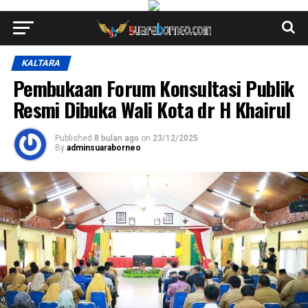
KALTARA
Pembukaan Forum Konsultasi Publik
Resmi Dibuka Wali Kota dr H Khairul
Published
8 bulan ago
on
23/12/2025
By
adminsuaraborneo