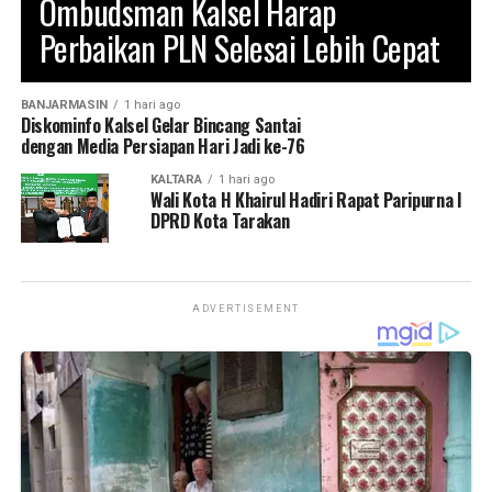
Ombudsman Kalsel Harap
Antusiasme masyarakat yang memadati jalur pawai
Perbaikan PLN Selesai Lebih Cepat
menjadi cerminan besarnya dukungan terhadap pelestarian
budaya daerah. Wali Kota turut mengapresiasi seluruh
peserta dan masyarakat yang hadir memeriahkan kegiatan
BANJARMASIN
1 hari ago
serta mengajak semua pihak untuk bersama-sama menjaga
Diskominfo Kalsel Gelar Bincang Santai
ketertiban, keamanan, dan kebersihan selama pawai
dengan Media Persiapan Hari Jadi ke-76
berlangsung agar seluruh rangkaian acara dapat berjalan
KALTARA
1 hari ago
dengan aman, tertib, dan lancar. (Adv/Mandu)
Wali Kota H Khairul Hadiri Rapat Paripurna I
DPRD Kota Tarakan
Views:
71
Bagikan ke
ADVERTISEMENT
WhatsApp
0
Facebook
0
Messenger
0
Twitter/X
0