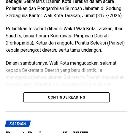
sebagai Sekretaris Daerah Kota Tarakan dalam acara
Pelantikan dan Pengambilan Sumpah Jabatan di Gedung
Serbaguna Kantor Wali Kota Tarakan, Jumat (31/7/2026).
Pelantikan tersebut dihadiri Wakil Wali Kota Tarakan, Ibnu
Saud Is, unsur Forum Koordinasi Pimpinan Daerah
(Forkopimda), Ketua dan anggota Panitia Seleksi (Pansel),
kepala perangkat daerah, serta tamu undangan.
Dalam sambutannya, Wali Kota mengucapkan selamat
kepada Sekretaris Daerah yang baru dilantik. Ia
menegaskan bahwa jabatan Sekretaris Daerah merupakan
puncak karier Aparatur Sipil Negara (ASN) di daerah
sekaligus memiliki peran strategis dalam
CONTINUE READING
mengoordinasikan jalannya pemerintahan.
Dijelaskan Wali Kota, pengangkatan Sekretaris Daerah
telah melalui proses seleksi yang panjang sesuai
KALTARA
ketentuan. Ia juga menyampaikan apresiasi kepada Panitia