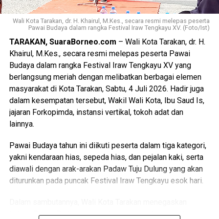
Wali Kota Tarakan, dr. H. Khairul, M.Kes., secara resmi melepas peserta
Pawai Budaya dalam rangka Festival Iraw Tengkayu XV. (Foto/Ist)
TARAKAN, SuaraBorneo.com
– Wali Kota Tarakan, dr. H.
Khairul, M.Kes., secara resmi melepas peserta Pawai
Budaya dalam rangka Festival Iraw Tengkayu XV yang
berlangsung meriah dengan melibatkan berbagai elemen
masyarakat di Kota Tarakan, Sabtu, 4 Juli 2026. Hadir juga
dalam kesempatan tersebut, Wakil Wali Kota, Ibu Saud Is,
jajaran Forkopimda, instansi vertikal, tokoh adat dan
lainnya.
Pawai Budaya tahun ini diikuti peserta dalam tiga kategori,
yakni kendaraan hias, sepeda hias, dan pejalan kaki, serta
diawali dengan arak-arakan Padaw Tuju Dulung yang akan
diturunkan pada puncak Festival Iraw Tengkayu esok hari.
Dalam sambutannya, Wali Kota Tarakan menegaskan
bahwa Pawai Budaya merupakan perwujudan persatuan