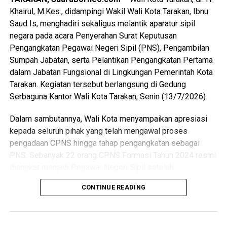
peran organisasi kepemudaan dan partisipasi generasi
Khairul, M.Kes., didampingi Wakil Wali Kota Tarakan, Ibnu
muda dalam pembangunan daerah. Wali Kota juga
Saud Is, menghadiri sekaligus melantik aparatur sipil
menekankan pentingnya implementasi yang konsisten,
negara pada acara Penyerahan Surat Keputusan
terukur, dan berkelanjutan melalui sinergi antara
Pengangkatan Pegawai Negeri Sipil (PNS), Pengambilan
pemerintah, DPRD, organisasi kepemudaan, dunia
Sumpah Jabatan, serta Pelantikan Pengangkatan Pertama
pendidikan, dunia usaha, dan seluruh pemangku
dalam Jabatan Fungsional di Lingkungan Pemerintah Kota
kepentingan guna mewujudkan pemuda Tarakan yang
Tarakan. Kegiatan tersebut berlangsung di Gedung
berkarakter, mandiri, inovatif, dan berdaya saing.
Serbaguna Kantor Wali Kota Tarakan, Senin (13/7/2026).
(Adv/Mandu)
Dalam sambutannya, Wali Kota menyampaikan apresiasi
Views:
48
kepada seluruh pihak yang telah mengawal proses
Bagikan ke
pengadaan CPNS hingga tahap pengangkatan sebagai
PNS. Sebanyak 22 orang CPNS Formasi Tahun 2024 resmi
diangkat menjadi Pegawai Negeri Sipil setelah
WhatsApp
0
Facebook
0
menyelesaikan seluruh tahapan yang dipersyaratkan, mulai
CONTINUE READING
dari seleksi, Pelatihan Dasar CPNS, hingga proses
Messenger
0
Twitter/X
0
penetapan. Jumlah tersebut terdiri atas 5 dokter umum, 3
dokter gigi, dan 14 pejabat fungsional teknis. Selain itu,