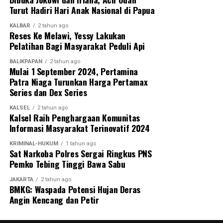
Turut Hadiri Hari Anak Nasional di Papua
KALBAR
2 tahun ago
Reses Ke Melawi, Yessy Lakukan
Pelatihan Bagi Masyarakat Peduli Api
BALIKPAPAN
2 tahun ago
Mulai 1 September 2024, Pertamina
Patra Niaga Turunkan Harga Pertamax
Series dan Dex Series
KALSEL
2 tahun ago
Kalsel Raih Penghargaan Komunitas
Informasi Masyarakat Terinovatif 2024
KRIMINAL-HUKUM
1 tahun ago
Sat Narkoba Polres Sergai Ringkus PNS
Pemko Tebing Tinggi Bawa Sabu
JAKARTA
2 tahun ago
BMKG: Waspada Potensi Hujan Deras
Angin Kencang dan Petir