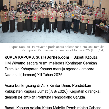
antaranya perbedaan data antar instansi perubahan
penggunaan lahan singkronisasi dengan RTRW dan RDTR.
“Oleh karena itu terkait hal tersebut kami menyepakati data
final LP2B data LCP2B menyempurnakan Raperda melalui
proses harmonisasi dan pembahasan DPRD,” ujarnya.
(Ujg/SB)
Bupati Kapuas HM Wiyatno pada acara pelepasan Gerakan Pramuka
Views:
9
Kabupaten Kapuas untuk Jamnas XII Tahun 2026. (Foto/Ist)
Bagikan ke
KUALA KAPUAS, SuaraBorneo.com
– Bupati Kapuas
HM Wiyatno secara resmi melepas Kontingen Gerakan
Pramuka Kabupaten Kapuas menuju agenda Jambore
WhatsApp
0
Facebook
0
Nasional (Jamnas) XII Tahun 2026.
Messenger
0
Twitter/X
0
Acara berlangsung di Aula Kantor Dinas Pendidikan
Kabupaten Kapuas Jumat (7/8/2026). Kegiatan dirangkai
dengan pelantikan Pramuka Penggalang Garuda.
Bupati Kapuas selaku Ketua Majelis Pembimbing Cabang