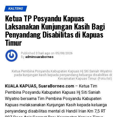
pembangunan yang berorientasi pada peningkatan kualitas
KALTENG
sumber daya manusia sebagai bagian dari visi daerah,
Messenger
0
Twitter/X
0
Ketua TP Posyandu Kapuas
yakni mewujudkan masyarakat Kabupaten Kapuas yang
berdaya saing, sejahtera indah aman dan religius.
Laksanakan Kunjungan Kasih Bagi
Penyandang Disabilitas di Kapuas
Ia mengatakan keberhasilan pembangunan tidak hanya
Timur
diukur dari kemajuan fisik dan ekonomi tetapi juga dari
lahirnya generasi muda yang memiliki integritas jiwa
nasionalisme mampu beradaptasi dengan perkembangan
Published
3 hari ago
on
05/08/2026
By
adminsuaraborneo
zaman, serta tetap berpegang teguh pada nilai-nilai
Pancasila sebagai dasar kehidupan berbangsa dan
Ketua Pembina Posyandu Kabupaten Kapuas Hj Siti Saniah Wiyatno
bernegara.
pada kunjungan kasih kepada penyandang keluarga disabilitas di
Kecamatan Kapuas Timur. (Foto/Ist)
$Paskibraka merupakan wadah pembentukan karakter
KUALA KAPUAS, SuaraBorneo.com
– Ketua Tim
generasi muda yang berlandaskan nilai-nilai Pancasila
Pembina Posyandu Kabupaten Kapuas Hj Siti Saniah
cinta tanah air disiplin tanggung jawab kepemimpinan, dan
Wiyatno bersama Tim Pembina Posyandu Kabupaten
semangat gotong royong,” ujarnya.
Kapuas melaksanakan Kunjungan Kasih kepada keluarga
penyandang disabilitas mental di Handil Irian Km 7,5 RT
Kepala Badan Kesbangpol Kabupaten Kapuas Yunabut