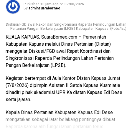
Published
10 jam ago
on
07/08/2026
fasilitas yang lebih baik namun Pemkab Kapuas
By
adminsuaraborneo
kedepannya berkomitmen melengkapi sarpras sehingga
pelayana kepada pelaku usaha maupun masyarakat
Diskusi/FGD awal Rakor dan Singkronisasi Raperda Perlindungan Lahan
semakin optimal.
Pertanian Pangan Berkelanjutan (LP2B) Kabupaten Kapuas. (Foto/Ist)
KUALA KAPUAS, SuaraBorneo.com – Pemerintah
Ia juga mengapresiasi dukungan seluruh pelaku usaha yang
Kabupaten Kapuas melalui Dinas Pertanian (Distan)
bersedia direlokasi tanpa adanya penolakan. Seluruh 16
menggelar Diskusi/FGD awal Rapat Koordinasi dan
pemotong unggas telah memenuhi kewajiban membayar
Singkronisasi Raperda Perlindungan Lahan Pertanian
retribusi.
Pangan Berkelanjutan (LP2B).
Ia menambahkan sesuai Perda yang berlaku yakni sebesar
Kegiatan bertempat di Aula Kantor Distan Kapuas Jumat
Rp300 per ekor meningkat dari tarif sebelumnya Rp100
(7/8/2026) dipimpin Asisten II Setda Kapuas Kusmiatie
per ekor. Dana ini masuk pendapatan daerah kemudian
dihadiri pihak akademisi UPR Ka distan Kapuas Edi Dese
kembali kepada peningkatan fasilitas RPU itu sendiri.
serta jajaran.
“Pemerintah Kabupaten Kapuas berharap proses
Kepala Dinas Pertanian Kabupaten Kapuas Edi Dese
pemotongan unggas dapat berlangsung lebih tertata
mengatakan sebagai latar belakang pentingnya dibuat
memenuhi standar kesehatan masyarakat serta
Raperda karena alih fungsi lahan pertanian terus
menghasilkan produk unggas yang lebih bersih serta aman