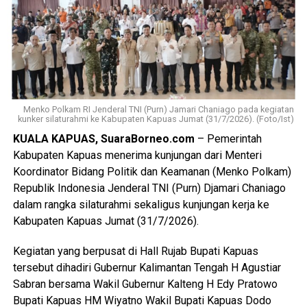
berkumpul bersama para korban. Namun usai kembali dari
menonton pertandingan final Piala Dunia ia kembali
mendatangi barak karena kembali terlibat cekcok dengan
korban,” katanya.
Nah saat pintu kamar dikunci dari dalam tersangka
menggedor hingga mendobrak pintu kemudian masuk
Menko Polkam RI Jenderal TNI (Purn) Jamari Chaniago pada kegiatan
kunker silaturahmi ke Kabupaten Kapuas Jumat (31/7/2026). (Foto/Ist)
sambil merusak sejumlah barang dan melanjutkan
KUALA KAPUAS, SuaraBorneo.com
– Pemerintah
pertengkaran.
Kabupaten Kapuas menerima kunjungan dari Menteri
Tak lama kemudian tersangka diduga menyiramkan sekitar
Koordinator Bidang Politik dan Keamanan (Menko Polkam)
satu liter BBM jenis pertalite ke lantai kamar dan barang-
Republik Indonesia Jenderal TNI (Purn) Djamari Chaniago
barang milik korban sebelum menyalakan korek api yang
dalam rangka silaturahmi sekaligus kunjungan kerja ke
memicu kobaran api.
Kabupaten Kapuas Jumat (31/7/2026).
Akibat kebakaran tersebut empat orang mengalami luka
Kegiatan yang berpusat di Hall Rujab Bupati Kapuas
bakar, yakni Rah (26) Muh(5) Len (26) dan Am(25). Selain
tersebut dihadiri Gubernur Kalimantan Tengah H Agustiar
korban luka sejumlah barang berharga ikut hangus terbakar
Sabran bersama Wakil Gubernur Kalteng H Edy Pratowo
di antaranya pakaian tas dan satu unit iPhone 12 Pro Max.
Bupati Kapuas HM Wiyatno Wakil Bupati Kapuas Dodo