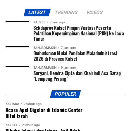
LATEST
TRENDING
VIDEOS
KALSEL
7 jam ago
Sekdaprov Kalsel Pimpin Visitasi Peserta
Pelatihan Kepemimpinan Nasional (PKN) ke Jawa
Timur
BANJARMASIN
7 jam ago
Ombudsman Mulai Penilaian Maladministrasi
2026 di Provinsi Kalsel
BANJARMASIN
9 jam ago
Suryani, Hendra Cipta dan Khairiadi Asa Garap
“Lempeng Pisang”
POPULER
KALTARA
2 tahun ago
Acara Apel Digelar di Islamic Center
Bitul Izzah
KALSEL
2 tahun ago
Dibuka Jokowi dan Iriana, Acil Odah