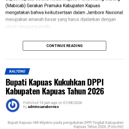
(Mabicab) Gerakan Pramuka Kabupaten Kapuas
mengatakan bahwa keikutsertaan dalam Jambore Nasional
merupakan amanah besar yang harus dijalankan dengan
penuh tanggung jawab.
“Dalam hal ini jadilah duta Kabupaten Kapuas yang mampu
menunjukkan sikap disiplin, sopan santun semangat
CONTINUE READING
gotong royong, serta menjunjung tinggi nilai-nilai Tri Satya
dan Dasa Dharma Pramuka,” ujarnya.
KALTENG
Ia mengatakan pembentukan karakter tersebut selaras
Bupati Kapuas Kukuhkan DPPI
dengan penetapan predikat Pramuka Penggalang Garuda.
Oleh karena itu melalui pembinaan ketat para anggota yang
Kabupaten Kapuas Tahun 2026
dilantik diharapkan mampu menjadi teladan.
Published
10 jam ago
on
07/08/2026
Sementara itu Ketua Kwartir Cabang (Kwarcab) Gerakan
By
adminsuaraborneo
Pramuka Kapuas Suwarno Muriyat mengatakan pelantikan
Pramuka Penggalang Garuda ini menjadi sejarah baru
Bupati Kapuas HM Wiyatno pada pengukuhan DPPI Tingkat Kabupaten
karena merupakan yang pertama kali dilaksanakan di
Kapuas Tahun 2026. (Foto/Ist)