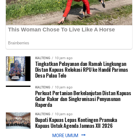
Tengah,” ujarnya. (Ujg/SB)
Views:
29
Bagikan ke
WhatsApp
0
Facebook
0
Messenger
0
Twitter/X
0
KALTENG
10 jam ago
Tingkatkan Pelayanan dan Ramah Lingkungan
Distan Kapuas Relokasi RPU ke Handil Parimas
Desa Pulau Telo
KALTENG
10 jam ago
Perkuat Pertanian Berkelanjutan Distan Kapuas
Gelar Rakor dan Singkronisasi Penyusunan
Raperda
KALTENG
10 jam ago
Bupati Kapuas Lepas Kontingen Pramuka
Kapuas Untuk Agenda Jamnas XII 2026
MORE UMUM