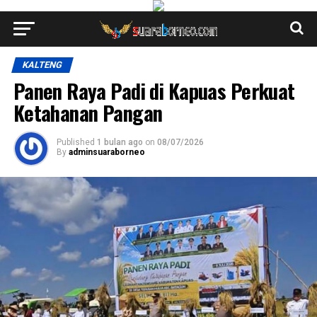
KALTENG
Panen Raya Padi di Kapuas Perkuat
Ketahanan Pangan
Published
1 bulan ago
on
08/07/2026
By
adminsuaraborneo