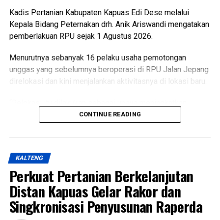
Kadis Pertanian Kabupaten Kapuas Edi Dese melalui
Kepala Bidang Peternakan drh. Anik Ariswandi mengatakan
pemberlakuan RPU sejak 1 Agustus 2026.
Menurutnya sebanyak 16 pelaku usaha pemotongan
unggas yang sebelumnya beroperasi di RPU Jalan Jepang
direlokasi dan kini menjalankan aktivitasnya di lokasi baru.
“Relokasi itu dilakukan sebagai upaya meningkatkan
kualitas pelayanan sekaligus menghadirkan fasilitas
CONTINUE READING
pemotongan unggas yang lebih higienis aman dan ramah
lingkungan,” katanya Kamis (6/8/2026).
KALTENG
Ia menjelaskan terkait kondisi RPU lama sudah tidak lagi
Perkuat Pertanian Berkelanjutan
layak digunakan karena kondisi bangunan dan fasilitas
pendukung dinilai tidak memadai selain sistem
Distan Kapuas Gelar Rakor dan
pengelolaan limbah berpotensi mencemari lingkungan.
Singkronisasi Penyusunan Raperda
Lebih lanjut ia menjelaskan RPU baru telah dilengkapi