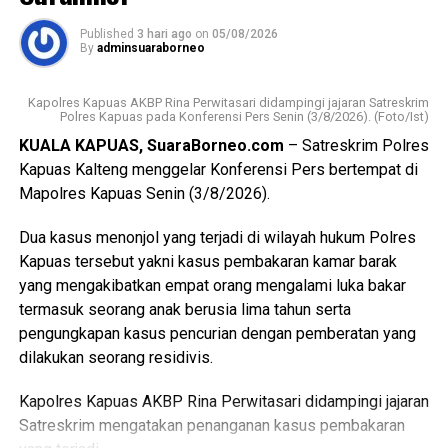
transformasi Posyandu yang kini tidak hanya berfokus
WhatsApp
0
Facebook
0
Published
3 hari ago
on
05/08/2026
pada pelayanan kesehatan ibu dan anak, tetapi juga
By
adminsuaraborneo
mencakup enam bidang Standar Pelayanan Minimal.
Messenger
0
Twitter/X
0
Kapolres Kapuas AKBP Rina Perwitasari didampingi jajaran Satreskrim
Ia mengatakan keberhasilan implementasi Posyandu 6
Polres Kapuas pada Konferensi Pers Senin (3/8/2026). (Foto/Ist)
Bidang SPM memerlukan kolaborasi seluruh pihak mulai
KUALA KAPUAS, SuaraBorneo.com
– Satreskrim Polres
dari pemerintah daerah pemerintah kecamatan pemerintah
Kapuas Kalteng menggelar Konferensi Pers bertempat di
desa tenaga kesehatan kader Posyandu hingga
Mapolres Kapuas Senin (3/8/2026).
masyarakat.
Dua kasus menonjol yang terjadi di wilayah hukum Polres
“Oleh karena itu sinergi lintas sektor menjadi kunci agar
Kapuas tersebut yakni kasus pembakaran kamar barak
berbagai persoalan kesehatan dan sosial dapat dideteksi
yang mengakibatkan empat orang mengalami luka bakar
sejak dini serta ditangani secara cepat dan tepat, ” katanya.
termasuk seorang anak berusia lima tahun serta
pengungkapan kasus pencurian dengan pemberatan yang
Lebih lanjut ia mengatakan melalui kegiatan tersebut Tim
dilakukan seorang residivis.
Pembina Posyandu Kabupaten Kapuas juga memperkuat
koordinasi.
Kapolres Kapuas AKBP Rina Perwitasari didampingi jajaran
Satreskrim mengatakan penanganan kasus pembakaran
“Dalam hal ini dengan pemerintah kecamatan pemerintah