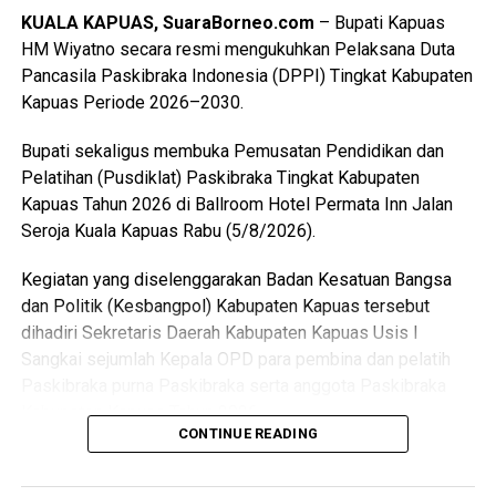
Kabupaten Kapuas setelah para peserta melampaui
KUALA KAPUAS, SuaraBorneo.com
– Bupati Kapuas
serangkaian ujian ketat.
HM Wiyatno secara resmi mengukuhkan Pelaksana Duta
Pancasila Paskibraka Indonesia (DPPI) Tingkat Kabupaten
Ia menyebutkan ada sebanyak 47 anggota kontingen yang
Kapuas Periode 2026–2030.
terdiri dari peserta, pembina, dan pendamping
diberangkatkan menuju Bumi Perkemahan dan Graha
Bupati sekaligus membuka Pemusatan Pendidikan dan
Wisata (Buperta) Cibubur Jakarta, untuk mengikuti agenda
Pelatihan (Pusdiklat) Paskibraka Tingkat Kabupaten
Jamnas pada 13–23 Agustus 2026.
Kapuas Tahun 2026 di Ballroom Hotel Permata Inn Jalan
Seroja Kuala Kapuas Rabu (5/8/2026).
“Mereka akan bergabung dengan Pramuka Penggalang se-
Indonesia menurut informasi juga hadir Pramuka se-Asia
Kegiatan yang diselenggarakan Badan Kesatuan Bangsa
Tenggara. Ini merupakan hal positif bagi perkembangan
dan Politik (Kesbangpol) Kabupaten Kapuas tersebut
anak-anak terutama duta Pramuka Kabupaten Kapuas,”
dihadiri Sekretaris Daerah Kabupaten Kapuas Usis I
ujarnya. (Ujg/SB)
Sangkai sejumlah Kepala OPD para pembina dan pelatih
Paskibraka purna Paskibraka serta anggota Paskibraka
Views:
10
Kabupaten Kapuas Tahun 2026.
Bagikan ke
CONTINUE READING
Bupati HM Wiyatno menegaskan bahwa Pemerintah
Kabupaten Kapuas berkomitmen mewujudkan
WhatsApp
0
Facebook
0