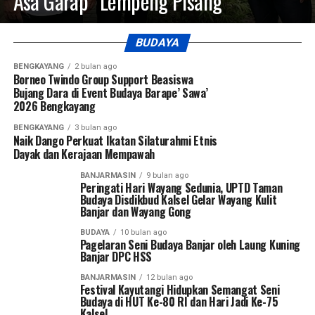
Asa Garap “Lempeng Pisang”
BUDAYA
BENGKAYANG
2 bulan ago
Borneo Twindo Group Support Beasiswa
Bujang Dara di Event Budaya Barape’ Sawa’
2026 Bengkayang
BENGKAYANG
3 bulan ago
Naik Dango Perkuat Ikatan Silaturahmi Etnis
Dayak dan Kerajaan Mempawah
BANJARMASIN
9 bulan ago
Peringati Hari Wayang Sedunia, UPTD Taman
Budaya Disdikbud Kalsel Gelar Wayang Kulit
Banjar dan Wayang Gong
BUDAYA
10 bulan ago
Pagelaran Seni Budaya Banjar oleh Laung Kuning
Banjar DPC HSS
BANJARMASIN
12 bulan ago
Festival Kayutangi Hidupkan Semangat Seni
Budaya di HUT Ke-80 RI dan Hari Jadi Ke-75
Kalsel