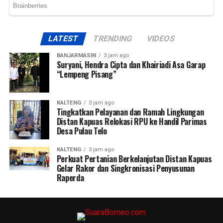
LATEST
TRENDING
VIDEOS
BANJARMASIN
3 jam ago
Suryani, Hendra Cipta dan Khairiadi Asa Garap
“Lempeng Pisang”
KALTENG
3 jam ago
Tingkatkan Pelayanan dan Ramah Lingkungan
Distan Kapuas Relokasi RPU ke Handil Parimas
Desa Pulau Telo
KALTENG
3 jam ago
Perkuat Pertanian Berkelanjutan Distan Kapuas
Gelar Rakor dan Singkronisasi Penyusunan
Raperda