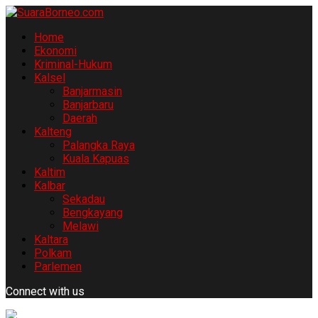
Home
Ekonomi
Kriminal-Hukum
Kalsel
Banjarmasin
Banjarbaru
Daerah
Kalteng
Palangka Raya
Kuala Kapuas
Kaltim
Kalbar
Sekadau
Bengkayang
Melawi
Kaltara
Polkam
Parlemen
Connect with us