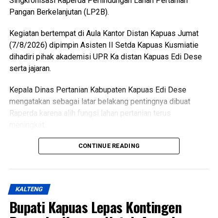
Singkronisasi Raperda Perlindungan Lahan Pertanian
dikonsumsi,” ujarnya. (Ujg/SB)
Pangan Berkelanjutan (LP2B).
Views:
15
Kegiatan bertempat di Aula Kantor Distan Kapuas Jumat
Bagikan ke
(7/8/2026) dipimpin Asisten II Setda Kapuas Kusmiatie
dihadiri pihak akademisi UPR Ka distan Kapuas Edi Dese
WhatsApp
0
Facebook
0
serta jajaran.
Kepala Dinas Pertanian Kabupaten Kapuas Edi Dese
Messenger
0
Twitter/X
0
mengatakan sebagai latar belakang pentingnya dibuat
Raperda karena alih fungsi lahan pertanian terus
meningkat.
“Penyusunan Raperda sebagai dasar perlindungan lahan
CONTINUE READING
pertanian,” katanya.
Ia menjelaskan terkait dasar hukum penyusunan Raperda
KALTENG
hukum UU Nomor 41 Tahun 2009 tentang Perlindungan
Bupati Kapuas Lepas Kontingen
LP2B PP Nomor 1 Tahun 2011 kemudian Peraturan
pelaksana lainnya yakni Keputusan Bupati Kapuas Nomor