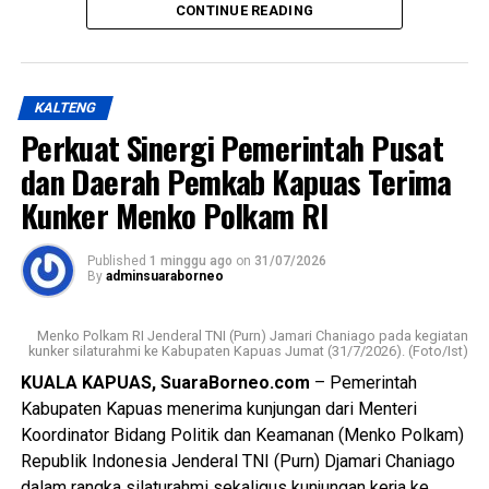
kelompok rentan dapat dilakukan secara
CONTINUE READING
berkesinambungan,” ujarnya.
Dalam kasus itu D(26) ditetapkan sebagai tersangka
(Ujg/SB)
setelah diduga sengaja membakar kamar barak tempat
kekasihnya sekitar pukul 23.30 WIB Minggu (19/7/2026).
Views:
26
KALTENG
Bagikan ke
Perkuat Sinergi Pemerintah Pusat
Kapolres mengatakan kasus tersebut ditangani
berdasarkan Laporan Polisi Nomor
dan Daerah Pemkab Kapuas Terima
LP/B/32/VII/2026/SPKT/Polres Kapuas/Polda
WhatsApp
0
Facebook
0
Kunker Menko Polkam RI
Kalimantan Tengah tertanggal 20 Juli 2026.
Messenger
0
Twitter/X
0
Published
1 minggu ago
on
31/07/2026
Berdasarkan hasil penyelidikan aksi nekat itu dipicu
By
adminsuaraborneo
pertengkaran antara tersangka dengan kekasihnya Rah
(26). Perselisihan keduanya telah berlangsung beberapa
Menko Polkam RI Jenderal TNI (Purn) Jamari Chaniago pada kegiatan
hari dan bahkan disertai ancaman akan membakar kamar
kunker silaturahmi ke Kabupaten Kapuas Jumat (31/7/2026). (Foto/Ist)
barak.
KUALA KAPUAS, SuaraBorneo.com
– Pemerintah
Kabupaten Kapuas menerima kunjungan dari Menteri
“Malam kejadian tersangka sempat datang ke lokasi dan
Koordinator Bidang Politik dan Keamanan (Menko Polkam)
berkumpul bersama para korban. Namun usai kembali dari
Republik Indonesia Jenderal TNI (Purn) Djamari Chaniago
menonton pertandingan final Piala Dunia ia kembali
dalam rangka silaturahmi sekaligus kunjungan kerja ke