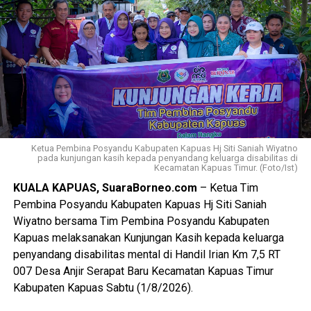
cinta tanah air disiplin tanggung jawab kepemimpinan, dan
semangat gotong royong,” ujarnya.
Kepala Badan Kesbangpol Kabupaten Kapuas Yunabut
menyampaikan kegiatan tersebut merupakan tindak lanjut
Keputusan Kepala Badan Pembinaan Ideologi Pancasila
(BPIP) Nomor 50 Tahun 2024 tentang Tata Cara
Pengangkatan Pertama Kali Pelaksana Duta Pancasila
Paskibraka Indonesia Tingkat Provinsi dan
Ketua Pembina Posyandu Kabupaten Kapuas Hj Siti Saniah Wiyatno
Kabupaten/Kota.
pada kunjungan kasih kepada penyandang keluarga disabilitas di
Kecamatan Kapuas Timur. (Foto/Ist)
KUALA KAPUAS, SuaraBorneo.com
– Ketua Tim
“Kegiatan ini juga mengacu pada Peraturan BPIP Nomor 3
Pembina Posyandu Kabupaten Kapuas Hj Siti Saniah
Tahun 2022 sebagaimana telah diubah dengan Peraturan
Wiyatno bersama Tim Pembina Posyandu Kabupaten
BPIP Nomor 5 Tahun 2023 yang mengamanatkan bahwa
Kapuas melaksanakan Kunjungan Kasih kepada keluarga
calon Paskibraka terpilih wajib mengikuti pemusatan
penyandang disabilitas mental di Handil Irian Km 7,5 RT
pendidikan dan pelatihan sebelum melaksanakan tugas
007 Desa Anjir Serapat Baru Kecamatan Kapuas Timur
pengibaran dan penurunan Duplikat Bendera Pusaka pada
Kabupaten Kapuas Sabtu (1/8/2026).
peringatan Hari Ulang Tahun Kemerdekaan Republik
Indonesia,” ujarnya. (Ujg/SB)