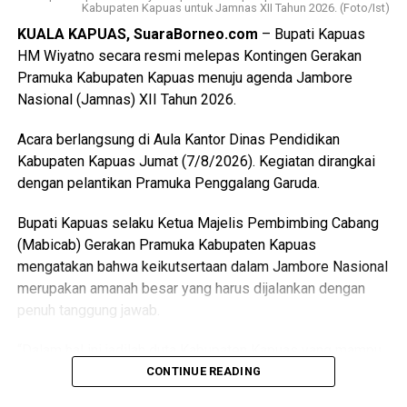
Views:
13
Kabupaten Kapuas untuk Jamnas XII Tahun 2026. (Foto/Ist)
Bagikan ke
KUALA KAPUAS, SuaraBorneo.com
– Bupati Kapuas
HM Wiyatno secara resmi melepas Kontingen Gerakan
Pramuka Kabupaten Kapuas menuju agenda Jambore
WhatsApp
0
Facebook
0
Nasional (Jamnas) XII Tahun 2026.
Messenger
0
Twitter/X
0
Acara berlangsung di Aula Kantor Dinas Pendidikan
Kabupaten Kapuas Jumat (7/8/2026). Kegiatan dirangkai
dengan pelantikan Pramuka Penggalang Garuda.
Bupati Kapuas selaku Ketua Majelis Pembimbing Cabang
(Mabicab) Gerakan Pramuka Kabupaten Kapuas
mengatakan bahwa keikutsertaan dalam Jambore Nasional
merupakan amanah besar yang harus dijalankan dengan
penuh tanggung jawab.
“Dalam hal ini jadilah duta Kabupaten Kapuas yang mampu
menunjukkan sikap disiplin, sopan santun semangat
CONTINUE READING
gotong royong, serta menjunjung tinggi nilai-nilai Tri Satya