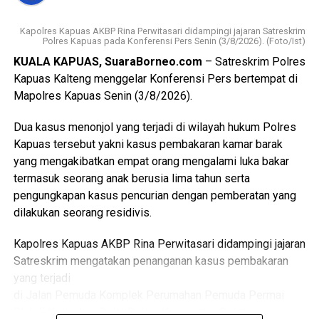
mencakup enam bidang Standar Pelayanan Minimal.
Kapolres Kapuas AKBP Rina Perwitasari didampingi jajaran Satreskrim
Ia mengatakan keberhasilan implementasi Posyandu 6
Polres Kapuas pada Konferensi Pers Senin (3/8/2026). (Foto/Ist)
Bidang SPM memerlukan kolaborasi seluruh pihak mulai
KUALA KAPUAS, SuaraBorneo.com
– Satreskrim Polres
dari pemerintah daerah pemerintah kecamatan pemerintah
Kapuas Kalteng menggelar Konferensi Pers bertempat di
desa tenaga kesehatan kader Posyandu hingga
Mapolres Kapuas Senin (3/8/2026).
masyarakat.
Dua kasus menonjol yang terjadi di wilayah hukum Polres
“Oleh karena itu sinergi lintas sektor menjadi kunci agar
Kapuas tersebut yakni kasus pembakaran kamar barak
berbagai persoalan kesehatan dan sosial dapat dideteksi
yang mengakibatkan empat orang mengalami luka bakar
sejak dini serta ditangani secara cepat dan tepat, ” katanya.
termasuk seorang anak berusia lima tahun serta
pengungkapan kasus pencurian dengan pemberatan yang
Lebih lanjut ia mengatakan melalui kegiatan tersebut Tim
dilakukan seorang residivis.
Pembina Posyandu Kabupaten Kapuas juga memperkuat
koordinasi.
Kapolres Kapuas AKBP Rina Perwitasari didampingi jajaran
Satreskrim mengatakan penanganan kasus pembakaran
“Dalam hal ini dengan pemerintah kecamatan pemerintah
yang terjadi
desa puskesmas dan perangkat daerah terkait penanganan
di Jalan Pemuda Komplek Perumahan Pemuda Permai
kasus sosial di masyarakat sehingga pelayanan kepada
Blok F Kelurahan Selat Dalam Kecamatan Selat.