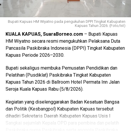
“Mereka akan bergabung dengan Pramuka Penggalang se-
Indonesia menurut informasi juga hadir Pramuka se-Asia
Tenggara. Ini merupakan hal positif bagi perkembangan
Bupati Kapuas HM Wiyatno pada pengukuhan DPPI Tingkat Kabupaten
Kapuas Tahun 2026. (Foto/Ist)
anak-anak terutama duta Pramuka Kabupaten Kapuas,”
KUALA KAPUAS, SuaraBorneo.com
– Bupati Kapuas
ujarnya. (Ujg/SB)
HM Wiyatno secara resmi mengukuhkan Pelaksana Duta
Pancasila Paskibraka Indonesia (DPPI) Tingkat Kabupaten
Views:
14
Kapuas Periode 2026–2030.
Bagikan ke
Bupati sekaligus membuka Pemusatan Pendidikan dan
WhatsApp
0
Facebook
0
Pelatihan (Pusdiklat) Paskibraka Tingkat Kabupaten
Kapuas Tahun 2026 di Ballroom Hotel Permata Inn Jalan
Messenger
0
Twitter/X
0
Seroja Kuala Kapuas Rabu (5/8/2026).
Kegiatan yang diselenggarakan Badan Kesatuan Bangsa
dan Politik (Kesbangpol) Kabupaten Kapuas tersebut
dihadiri Sekretaris Daerah Kabupaten Kapuas Usis I
Sangkai sejumlah Kepala OPD para pembina dan pelatih
Paskibraka purna Paskibraka serta anggota Paskibraka