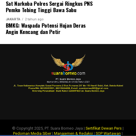
Sat Narkoba Polres Sergai Ringkus PNS
Pemko Tebing Tinggi Bawa Sabu
JAKARTA
2 tahun ago
BMKG: Waspada Potensi Hujan Deras
Angin Kencang dan Petir
© Copyright 2025, PT. Suara Borneo Jaya |
Sertifikat Dewan Pers
|
Pedoman Media Siber
|
Manajemen & Redaksi
|
SOP Wartawan
|