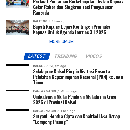
Perkuat Pertanian Berkelanjutan Distan Kapuas
Gelar Rakor dan Singkronisasi Penyusunan
Raperda
KALTENG
1 hari ago
Bupati Kapuas Lepas Kontingen Pramuka
Kapuas Untuk Agenda Jamnas XII 2026
MORE UMUM
LATEST
TRENDING
VIDEOS
KALSEL
23 jam ago
Sekdaprov Kalsel Pimpin Visitasi Peserta
Pelatihan Kepemimpinan Nasional (PKN) ke Jawa
Timur
BANJARMASIN
23 jam ago
Ombudsman Mulai Penilaian Maladministrasi
2026 di Provinsi Kalsel
BANJARMASIN
1 hari ago
Suryani, Hendra Cipta dan Khairiadi Asa Garap
“Lempeng Pisang”