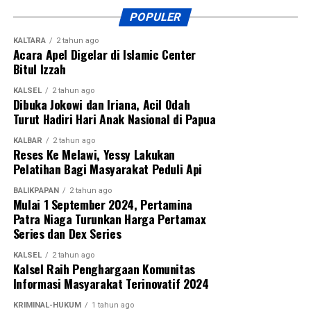
POPULER
KALTARA
2 tahun ago
Acara Apel Digelar di Islamic Center
Bitul Izzah
KALSEL
2 tahun ago
Dibuka Jokowi dan Iriana, Acil Odah
Turut Hadiri Hari Anak Nasional di Papua
KALBAR
2 tahun ago
Reses Ke Melawi, Yessy Lakukan
Pelatihan Bagi Masyarakat Peduli Api
BALIKPAPAN
2 tahun ago
Mulai 1 September 2024, Pertamina
Patra Niaga Turunkan Harga Pertamax
Series dan Dex Series
KALSEL
2 tahun ago
Kalsel Raih Penghargaan Komunitas
Informasi Masyarakat Terinovatif 2024
KRIMINAL-HUKUM
1 tahun ago