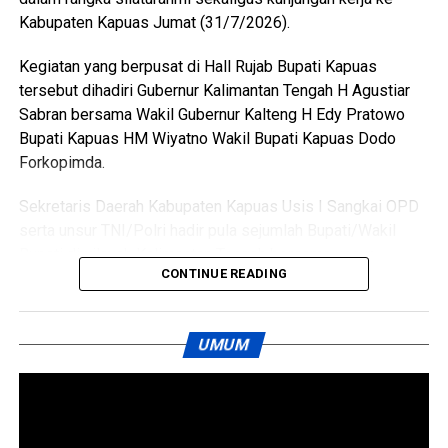
mendatangi barak karena kembali terlibat cekcok dengan
Kabupaten Kapuas Jumat (31/7/2026).
korban,” katanya.
Kegiatan yang berpusat di Hall Rujab Bupati Kapuas
Nah saat pintu kamar dikunci dari dalam tersangka
tersebut dihadiri Gubernur Kalimantan Tengah H Agustiar
menggedor hingga mendobrak pintu kemudian masuk
Sabran bersama Wakil Gubernur Kalteng H Edy Pratowo
sambil merusak sejumlah barang dan melanjutkan
Bupati Kapuas HM Wiyatno Wakil Bupati Kapuas Dodo
pertengkaran.
Forkopimda.
Tak lama kemudian tersangka diduga menyiramkan sekitar
Sekretaris Daerah Kabupaten Kapuas Usis I Sangkai OPD
satu liter BBM jenis pertalite ke lantai kamar dan barang-
serta unsur TNI/Polri hadir pula sejumlah Bupati/Wakil
barang milik korban sebelum menyalakan korek api yang
Bupati diwilayah Kalimantan Tengah bersama unsur
memicu kobaran api.
CONTINUE READING
Forkopimdanya.
Akibat kebakaran tersebut empat orang mengalami luka
Pertemuan silaturahmi tersebut menjadi momentum
bakar, yakni Rah (26) Muh(5) Len (26) dan Am(25). Selain
UMUM
memperkuat sinergi antara pemerintah pusat dan daerah
korban luka sejumlah barang berharga ikut hangus terbakar
dalam menjaga stabilitas politik keamanan serta
di antaranya pakaian tas dan satu unit iPhone 12 Pro Max.
mendukung percepatan pembangunan nasional.
“Motif pembakaran dipicu rasa kesal tersangka setelah
Mengawali kegiatan, Bupati Kapuas HM Wiyatno, SP
dituduh berselingkuh dan hubungan asmaranya dengan