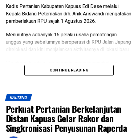
Kadis Pertanian Kabupaten Kapuas Edi Dese melalui
Kepala Bidang Peternakan drh. Anik Ariswandi mengatakan
pemberlakuan RPU sejak 1 Agustus 2026.
Menurutnya sebanyak 16 pelaku usaha pemotongan
unggas yang sebelumnya beroperasi di RPU Jalan Jepang
direlokasi dan kini menjalankan aktivitasnya di lokasi baru.
“Relokasi itu dilakukan sebagai upaya meningkatkan
kualitas pelayanan sekaligus menghadirkan fasilitas
CONTINUE READING
pemotongan unggas yang lebih higienis aman dan ramah
lingkungan,” katanya Kamis (6/8/2026).
KALTENG
Ia menjelaskan terkait kondisi RPU lama sudah tidak lagi
Perkuat Pertanian Berkelanjutan
layak digunakan karena kondisi bangunan dan fasilitas
pendukung dinilai tidak memadai selain sistem
Distan Kapuas Gelar Rakor dan
pengelolaan limbah berpotensi mencemari lingkungan.
Singkronisasi Penyusunan Raperda
Lebih lanjut ia menjelaskan RPU baru telah dilengkapi