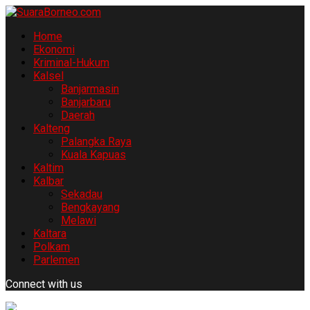
Home
Ekonomi
Kriminal-Hukum
Kalsel
Banjarmasin
Banjarbaru
Daerah
Kalteng
Palangka Raya
Kuala Kapuas
Kaltim
Kalbar
Sekadau
Bengkayang
Melawi
Kaltara
Polkam
Parlemen
Connect with us