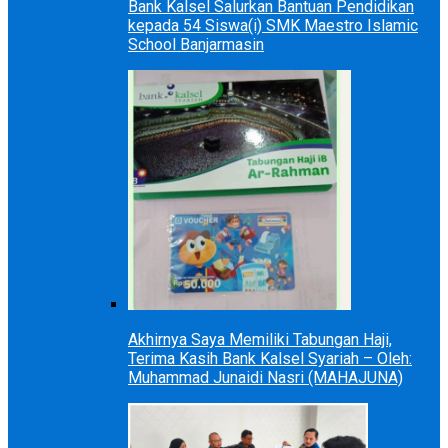
Bank Kalsel Salurkan Bantuan Pendidikan
kepada 54 Siswa(i) SMK Maestro Islamic
School Banjarmasin
Akhirnya Saya Memiliki Tabungan Haji,
Terima Kasih Bank Kalsel Syariah – Oleh:
Muhammad Junaidi Nasri (MAHAJUNA)