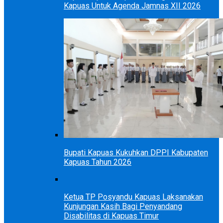
Kapuas Untuk Agenda Jamnas XII 2026
Bupati Kapuas Kukuhkan DPPI Kabupaten
Kapuas Tahun 2026
Ketua TP Posyandu Kapuas Laksanakan
Kunjungan Kasih Bagi Penyandang
Disabilitas di Kapuas Timur