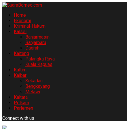
Home
Ekonomi
Kriminal-Hukum
Kalsel
Banjarmasin
Banjarbaru
Daerah
Kalteng
Palangka Raya
Kuala Kapuas
Kaltim
Kalbar
Sekadau
Bengkayang
Melawi
Kaltara
Polkam
Parlemen
Connect with us