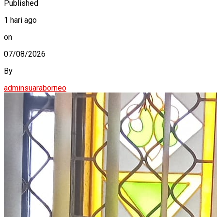
Published
1 hari ago
on
07/08/2026
By
adminsuaraborneo