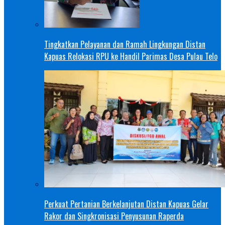
Tingkatkan Pelayanan dan Ramah Lingkungan Distan
Kapuas Relokasi RPU ke Handil Parimas Desa Pulau Telo
Perkuat Pertanian Berkelanjutan Distan Kapuas Gelar
Rakor dan Singkronisasi Penyusunan Raperda