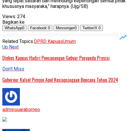
yang tepat sasaran dan melindungi kepentingan semua pihak
khususnya masyaraka,” harapnya. (Ujg/SB)
Views:
274
Bagikan ke
WhatsApp
0
Facebook
0
Messenger
0
Twitter/X
0
Related Topics:
DPRD Kapuas
Umum
Up Next
Dinkes Kapuas Hadiri Pencanangan Gebyar Posyandu Presisi
Don't Miss
Gubernur Kalsel Pimpin Apel Kesiapsiagaan Bencana Tahun 2024
adminsuaraborneo