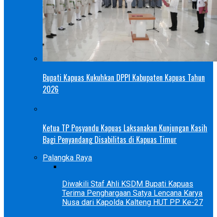
Bupati Kapuas Kukuhkan DPPI Kabupaten Kapuas Tahun
2026
Ketua TP Posyandu Kapuas Laksanakan Kunjungan Kasih
Bagi Penyandang Disabilitas di Kapuas Timur
Palangka Raya
Diwakili Staf Ahli KSDM Bupati Kapuas
Terima Penghargaan Satya Lencana Karya
Nusa dari Kapolda Kalteng HUT PP Ke-27