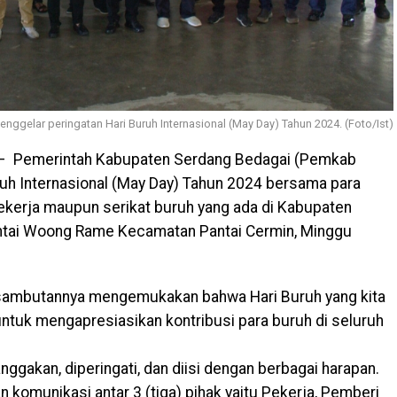
gelar peringatan Hari Buruh Internasional (May Day) Tahun 2024. (Foto/Ist)
 Pemerintah Kabupaten Serdang Bedagai (Pemkab
ruh Internasional (May Day) Tahun 2024 bersama para
ekerja maupun serikat buruh yang ada di Kabupaten
Pantai Woong Rame Kecamatan Pantai Cermin, Minggu
 sambutannya mengemukakan bahwa Hari Buruh yang kita
untuk mengapresiasikan kontribusi para buruh di seluruh
ggakan, diperingati, dan diisi dengan berbagai harapan.
komunikasi antar 3 (tiga) pihak yaitu Pekerja, Pemberi