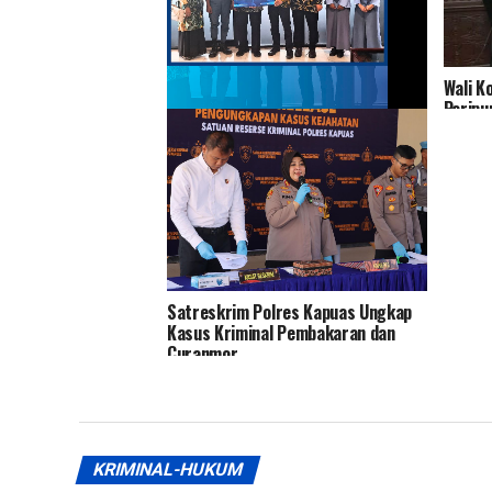
Wali K
Paripu
Bank Kalsel Salurkan Bantuan
Pendidikan kepada 54 Siswa(i) SMK
Maestro Islamic School
Banjarmasin
Satreskrim Polres Kapuas Ungkap
Kasus Kriminal Pembakaran dan
Curanmor
KRIMINAL-HUKUM