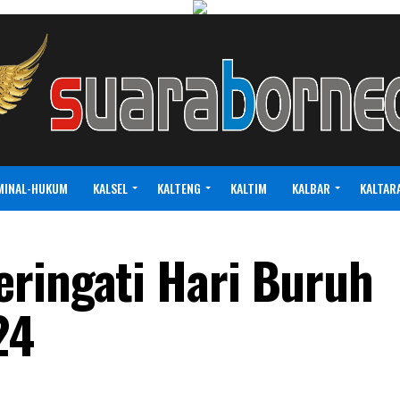
MINAL-HUKUM
KALSEL
KALTENG
KALTIM
KALBAR
KALTAR
ringati Hari Buruh
24