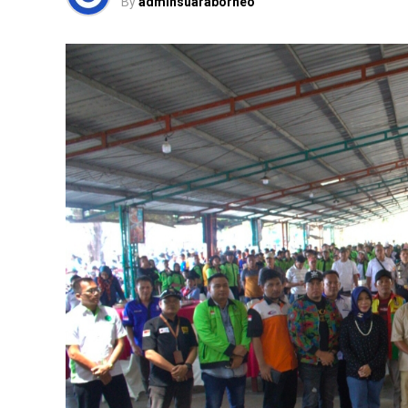
By
adminsuaraborneo