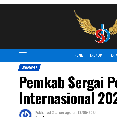
HOME
EKONOMI
KRI
SERGAI
Pemkab Sergai Pe
Internasional 20
Published
2 tahun ago
on
13/05/2024