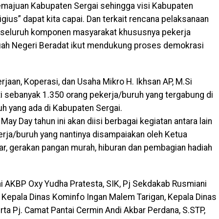
kemajuan Kabupaten Sergai sehingga visi Kabupaten
ligius” dapat kita capai. Dan terkait rencana pelaksanaan
r seluruh komponen masyarakat khususnya pekerja
uah Negeri Beradat ikut mendukung proses demokrasi
jaan, Koperasi, dan Usaha Mikro H. Ikhsan AP, M.Si
ti sebanyak 1.350 orang pekerja/buruh yang tergabung di
uh yang ada di Kabupaten Sergai.
y Day tahun ini akan diisi berbagai kegiatan antara lain
erja/buruh yang nantinya disampaiakan oleh Ketua
r, gerakan pangan murah, hiburan dan pembagian hadiah
ai AKBP Oxy Yudha Pratesta, SIK, Pj Sekdakab Rusmiani
 Kepala Dinas Kominfo Ingan Malem Tarigan, Kepala Dinas
ta Pj. Camat Pantai Cermin Andi Akbar Perdana, S.STP,