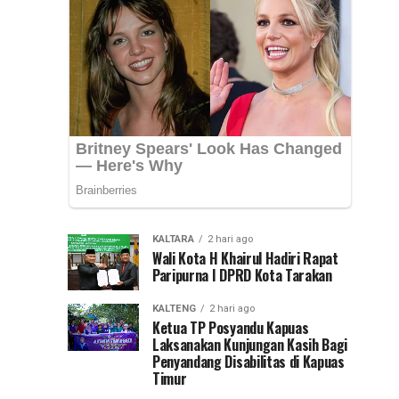
Psikologis
(Penanganan
Pertama
di
pada
Luka
SMAN
Psikologis)
di...
01
Lumar
KALTARA
2 hari ago
Wali Kota H Khairul Hadiri Rapat
Paripurna I DPRD Kota Tarakan
KALTENG
2 hari ago
Ketua TP Posyandu Kapuas
Laksanakan Kunjungan Kasih Bagi
Penyandang Disabilitas di Kapuas
Timur