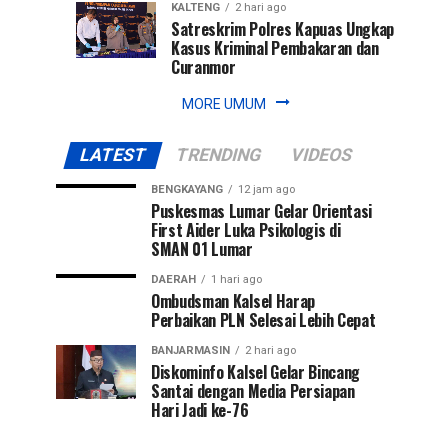
KALTENG
2 hari ago
Satreskrim Polres Kapuas Ungkap
Kasus Kriminal Pembakaran dan
Curanmor
MORE UMUM
LATEST
TRENDING
VIDEOS
BENGKAYANG
12 jam ago
Puskesmas Lumar Gelar Orientasi
First Aider Luka Psikologis di
SMAN 01 Lumar
DAERAH
1 hari ago
Ombudsman Kalsel Harap
Perbaikan PLN Selesai Lebih Cepat
BANJARMASIN
2 hari ago
Diskominfo Kalsel Gelar Bincang
Santai dengan Media Persiapan
Hari Jadi ke-76