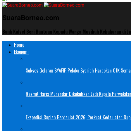
SuaraBorneo.com
Bank Kalsel Beri Bantuan Kepada Warga Musibah Kebakaran di Ja
Home
Ekonomi
Sukses Gelaran SYAFIF, Pelaku Syariah Harapkan OJK Semak
Resmi! Haris Munandar Dikukuhkan Jadi Kepala Perwakilan
Ekspedisi Rupiah Berdaulat 2026, Perkuat Kedaulatan Rupi