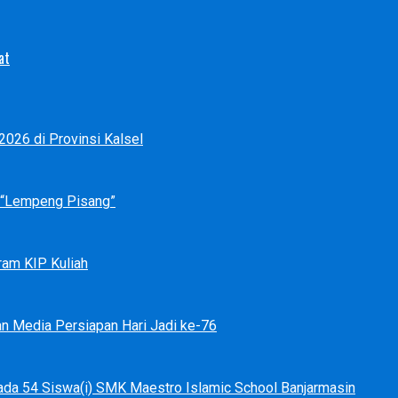
at
026 di Provinsi Kalsel
p “Lempeng Pisang”
ram KIP Kuliah
an Media Persiapan Hari Jadi ke-76
ada 54 Siswa(i) SMK Maestro Islamic School Banjarmasin