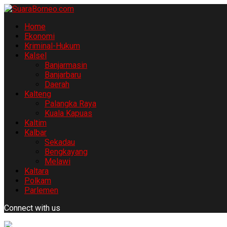
Home
Ekonomi
Kriminal-Hukum
Kalsel
Banjarmasin
Banjarbaru
Daerah
Kalteng
Palangka Raya
Kuala Kapuas
Kaltim
Kalbar
Sekadau
Bengkayang
Melawi
Kaltara
Polkam
Parlemen
Connect with us