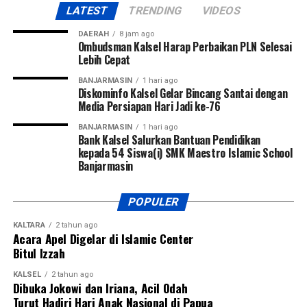
LATEST
TRENDING
VIDEOS
DAERAH
8 jam ago
Ombudsman Kalsel Harap Perbaikan PLN Selesai
Lebih Cepat
BANJARMASIN
1 hari ago
Diskominfo Kalsel Gelar Bincang Santai dengan
Media Persiapan Hari Jadi ke-76
BANJARMASIN
1 hari ago
Bank Kalsel Salurkan Bantuan Pendidikan
kepada 54 Siswa(i) SMK Maestro Islamic School
Banjarmasin
POPULER
KALTARA
2 tahun ago
Acara Apel Digelar di Islamic Center
Bitul Izzah
KALSEL
2 tahun ago
Dibuka Jokowi dan Iriana, Acil Odah
Turut Hadiri Hari Anak Nasional di Papua