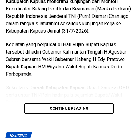
Kabupaten Kapuas menerima kunjungan dari Menteri
“Malam kejadian tersangka sempat datang ke lokasi dan
Koordinator Bidang Politik dan Keamanan (Menko Polkam)
berkumpul bersama para korban. Namun usai kembali dari
Republik Indonesia Jenderal TNI (Purn) Djamari Chaniago
menonton pertandingan final Piala Dunia ia kembali
dalam rangka silaturahmi sekaligus kunjungan kerja ke
mendatangi barak karena kembali terlibat cekcok dengan
Kabupaten Kapuas Jumat (31/7/2026).
korban,” katanya.
Kegiatan yang berpusat di Hall Rujab Bupati Kapuas
Nah saat pintu kamar dikunci dari dalam tersangka
tersebut dihadiri Gubernur Kalimantan Tengah H Agustiar
menggedor hingga mendobrak pintu kemudian masuk
Sabran bersama Wakil Gubernur Kalteng H Edy Pratowo
sambil merusak sejumlah barang dan melanjutkan
Bupati Kapuas HM Wiyatno Wakil Bupati Kapuas Dodo
pertengkaran.
Forkopimda.
Tak lama kemudian tersangka diduga menyiramkan sekitar
Sekretaris Daerah Kabupaten Kapuas Usis I Sangkai OPD
satu liter BBM jenis pertalite ke lantai kamar dan barang-
serta unsur TNI/Polri hadir pula sejumlah Bupati/Wakil
barang milik korban sebelum menyalakan korek api yang
Bupati diwilayah Kalimantan Tengah bersama unsur
memicu kobaran api.
CONTINUE READING
Forkopimdanya.
Akibat kebakaran tersebut empat orang mengalami luka
Pertemuan silaturahmi tersebut menjadi momentum
bakar, yakni Rah (26) Muh(5) Len (26) dan Am(25). Selain
memperkuat sinergi antara pemerintah pusat dan daerah
korban luka sejumlah barang berharga ikut hangus terbakar
KALTENG