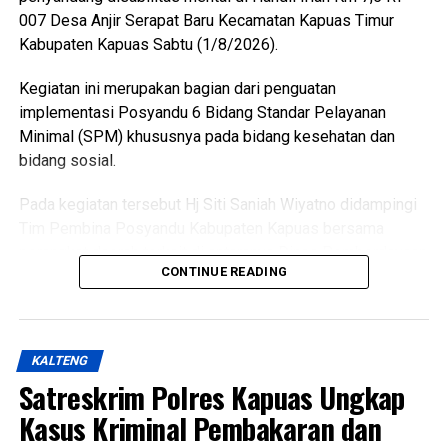
007 Desa Anjir Serapat Baru Kecamatan Kapuas Timur
Kabupaten Kapuas Sabtu (1/8/2026).
Kegiatan ini merupakan bagian dari penguatan
implementasi Posyandu 6 Bidang Standar Pelayanan
Minimal (SPM) khususnya pada bidang kesehatan dan
bidang sosial.
Pada kegiatan tersebut Hj Siti Saniah Wiyatno didampingi
Tim Pembina Posyandu Kabupaten Kapuas bersama
perangkat daerah terkait di antaranya Dinas Pemberdayaan
CONTINUE READING
Masyarakat dan Desa (DPMD) Dinas Kesehatan Dinas
Pemberdayaan Perempuan Perlindungan Anak
Pengendalian Penduduk dan Keluarga Berencana
(P3APPKB) Dinas Sosial Pemerintah Kecamatan Kapuas
KALTENG
Timur Pemdes serta kader Posyandu.
Satreskrim Polres Kapuas Ungkap
Menurutnya kunjungan kasih ini merupakan bentuk
Kasus Kriminal Pembakaran dan
perhatian pemerintah daerah kepada masyarakat yang