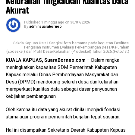
Kelurahan Tingkatkan Kualitas Data
Akurat
“Adapun sasaran kegiatan lurah tokoh masyarakat tokoh
pemuda tokoh masyarakat serta masyarakat Kelurahan
Published
1 minggu ago
on
30/07/2026
Selat Utara dengan melakukan Koordinasi dengan posko
By
adminsuaraborneo
kampung bebas narkoba untuk melakukan deteksi dini,”
jelasnya.
Sekda Kapuas Usis I Sangkai foto bersama pada kegiatan Fasilitasi
Pengisian Instrumen Evaluasi Perkembangan Desa/Kelurahan
(Epdeskel) dan Profil Desa/Kelurahan (Prodeskel) Tahun 2026.(Foto/Ist)
Kasat Narkoba melanjutkan dalam kegiatan melakukan
Koordinasi Lomba Yel-Yel Anti Narkoba di tingkat RT di
KUALA KAPUAS, SuaraBorneo.com
– Dalam rangka
Kelurahan Selat Utara dalam rangka memperingati HUT RI.
meningkatkan kapasitas SDM Pemerintah Kabupaten
Kapuas melalui Dinas Pemberdayaan Masyarakat dan
“Selama kegiatan berlangsung dalam keadaan aman
Desa (DPMD) mendorong seluruh desa dan kelurahan
kondusif warga antusias mendukung program dan
memperkuat kualitas data sebagai dasar penyusunan
dokumen terlampir,” ujarnya. (Ujg/SB)
kebijakan pembangunan.
Views:
29
Oleh karena itu data yang akurat dinilai menjadi fondasi
Bagikan ke
utama agar program pemerintah berjalan tepat sasaran.
Hal ini disampaikan Sekretaris Daerah Kabupaten Kapuas
WhatsApp
0
Facebook
0