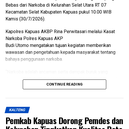
Bebas dari Narkoba di Kelurahan Selat Utara RT 07
Views:
30
Kecamatan Selat Kabupaten Kapuas pukul 10.00 WIB
Bagikan ke
Kamis (30/7/2026).
Kapolres Kapuas AKBP Rina Perwitasari melalui Kasat
WhatsApp
0
Facebook
0
Narkoba Polres Kapuas AKP
Budi Utomo mengatakan tujuan kegiatan memberikan
Messenger
0
Twitter/X
0
wawasan dan pengetahuan kepada masyarakat tentang
bahaya penggunaan narkoba.
“Narkoba adalah ancaman serta dampak buruk yang
ditimbulkannya. Oleh karena itu kami mengajak masyarakat
CONTINUE READING
Untuk Tetap aktif membantu pihak kepolisian dalam
mencegah peredaran narkoba,” katanya.
Ia menjelaskan pelaksanaan kegiatan oleh Kasat
KALTENG
Resnarkoba Polres Kapuas KBO Satresnarkoba Polres
Pemkab Kapuas Dorong Pemdes dan
Kapuas Kanit 1 Satresnarkoba Polres Kapuas serta
anggota Satresnarkoba.