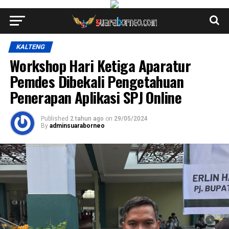
KALTENG
Workshop Hari Ketiga Aparatur
Pemdes Dibekali Pengetahuan
Penerapan Aplikasi SPJ Online
Published
2 tahun ago
on
29/05/2024
By
adminsuaraborneo