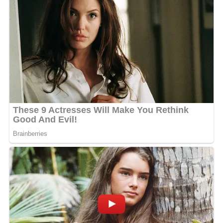
Noah mengatakan kegiatan fasilitasi digelar karena masih
terdapat desa dan kelurahan yang belum menyelesaikan
penginputan data Prodeskel dan Epdeskel Tahun 2026.
Menurutnya kondisi tersebut dipengaruhi keterbatasan
kemampuan teknis operator dan adanya pergantian
petugas di sejumlah desa maupun kelurahan.
Maka itu mengatasi persoalan tersebut DPMD
mengembangkan inovasi PROAKTIF atau Profil
Desa/Kelurahan yang Akurat Aktual Terintegrasi dan
Partisipatif dengan melibatkan pemerintah desa kelurahan
kecamatan hingga DPMD dalam proses pemutakhiran dan
validasi data.
“Kami ingin seluruh data desa
dan kelurahan dapat diinput secara akurat sehingga mampu
menggambarkan kondisi riil sebagai dasar penilaian
perkembangan desa,” ujarnya. (Ujg/SB)