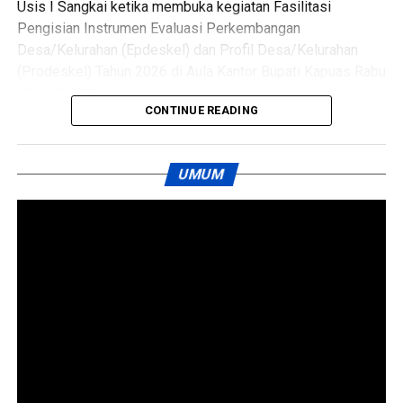
Usis I Sangkai ketika membuka kegiatan Fasilitasi
Pengisian Instrumen Evaluasi Perkembangan
Messenger
0
Twitter/X
0
Desa/Kelurahan (Epdeskel) dan Profil Desa/Kelurahan
(Prodeskel) Tahun 2026 di Aula Kantor Bupati Kapuas Rabu
(29/7/2026).
CONTINUE READING
Kegiatan tersebut dihadiri Pelaksana Tugas Kepala Dinas
Pemberdayaan Masyarakat dan Desa (PMD) Kabupaten
UMUM
Kapuas Perry Noah para camat kepala desa lurah
perangkat desa operator desa dan kelurahan serta Tim
PROAKTIF sebagai fasilitator.
Sekda Kapuas Usis I Sangkai menegaskan Prodeskel dan
Epdeskel bukan sekadar kewajiban administrasi.
Ia mengatakan kedua instrumen itu menjadi alat strategis
untuk memotret kondisi potensi hingga tingkat
perkembangan desa dan kelurahan sebagai dasar
penyusunan kebijakan pembangunan.