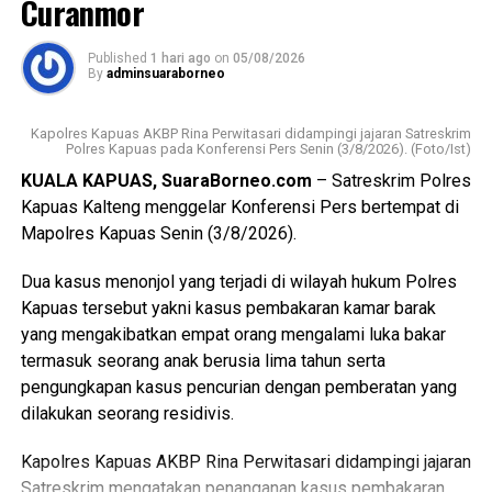
Curanmor
tergolong rentan sekaligus memperkuat pelaksanaan
transformasi Posyandu yang kini tidak hanya berfokus
Published
1 hari ago
on
05/08/2026
pada pelayanan kesehatan ibu dan anak, tetapi juga
By
adminsuaraborneo
mencakup enam bidang Standar Pelayanan Minimal.
Kapolres Kapuas AKBP Rina Perwitasari didampingi jajaran Satreskrim
Ia mengatakan keberhasilan implementasi Posyandu 6
Polres Kapuas pada Konferensi Pers Senin (3/8/2026). (Foto/Ist)
Bidang SPM memerlukan kolaborasi seluruh pihak mulai
KUALA KAPUAS, SuaraBorneo.com
– Satreskrim Polres
dari pemerintah daerah pemerintah kecamatan pemerintah
Kapuas Kalteng menggelar Konferensi Pers bertempat di
desa tenaga kesehatan kader Posyandu hingga
Mapolres Kapuas Senin (3/8/2026).
masyarakat.
Dua kasus menonjol yang terjadi di wilayah hukum Polres
“Oleh karena itu sinergi lintas sektor menjadi kunci agar
Kapuas tersebut yakni kasus pembakaran kamar barak
berbagai persoalan kesehatan dan sosial dapat dideteksi
yang mengakibatkan empat orang mengalami luka bakar
sejak dini serta ditangani secara cepat dan tepat, ” katanya.
termasuk seorang anak berusia lima tahun serta
pengungkapan kasus pencurian dengan pemberatan yang
Lebih lanjut ia mengatakan melalui kegiatan tersebut Tim
dilakukan seorang residivis.
Pembina Posyandu Kabupaten Kapuas juga memperkuat
koordinasi.
Kapolres Kapuas AKBP Rina Perwitasari didampingi jajaran
Satreskrim mengatakan penanganan kasus pembakaran