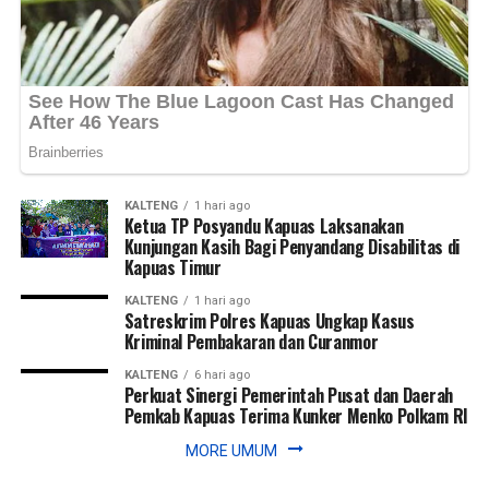
Views:
28
Bagikan ke
WhatsApp
0
Facebook
0
Messenger
0
Twitter/X
0
KALTENG
1 hari ago
Ketua TP Posyandu Kapuas Laksanakan
Kunjungan Kasih Bagi Penyandang Disabilitas di
Kapuas Timur
KALTENG
1 hari ago
Satreskrim Polres Kapuas Ungkap Kasus
Kriminal Pembakaran dan Curanmor
KALTENG
6 hari ago
Perkuat Sinergi Pemerintah Pusat dan Daerah
Pemkab Kapuas Terima Kunker Menko Polkam RI
MORE UMUM