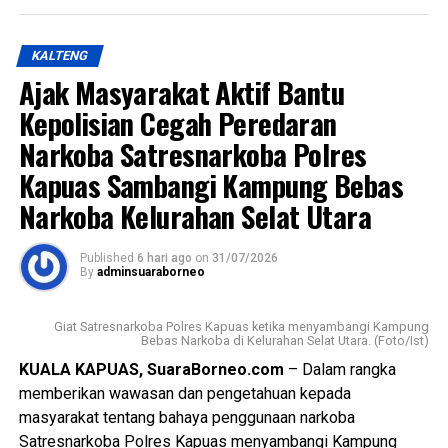
antarwilayah.
Views:
30
KALTENG
Ia mengatakan infrastruktur jalan yang memadai tidak
Bagikan ke
Ajak Masyarakat Aktif Bantu
hanya memperlancar mobilitas masyarakat tetapi juga
mendukung aktivitas ekonomi dan pemerataan
Kepolisian Cegah Peredaran
WhatsApp
0
Facebook
0
pembangunan.
Narkoba Satresnarkoba Polres
Messenger
0
Twitter/X
0
Kapuas Sambangi Kampung Bebas
“Dalam hal ini kami ingin memastikan pekerjaan
rekonstruksi jalan berjalan dengan baik sesuai spesifikasi
Narkoba Kelurahan Selat Utara
teknis dan dapat diselesaikan tepat waktu sehingga
manfaatnya segera dirasakan oleh masyarakat,” katanya.
Published
6 hari ago
on
31/07/2026
By
adminsuaraborneo
Lebih lanjut ia juga mengingatkan seluruh pihak yang
terlibat agar menjaga kualitas pekerjaan.
Giat Satresnarkoba Polres Kapuas ketika menyambangi Kampung
Bebas Narkoba di Kelurahan Selat Utara. (Foto/Ist)
“Mutu konstruksi harus menjadi perhatian utama agar jalan
KUALA KAPUAS, SuaraBorneo.com
– Dalam rangka
yang dibangun memiliki daya tahan yang baik dan dapat
memberikan wawasan dan pengetahuan kepada
dimanfaatkan masyarakat dalam jangka panjang,” ujarnya.
masyarakat tentang bahaya penggunaan narkoba
(Ujg/SB)
Satresnarkoba Polres Kapuas menyambangi Kampung