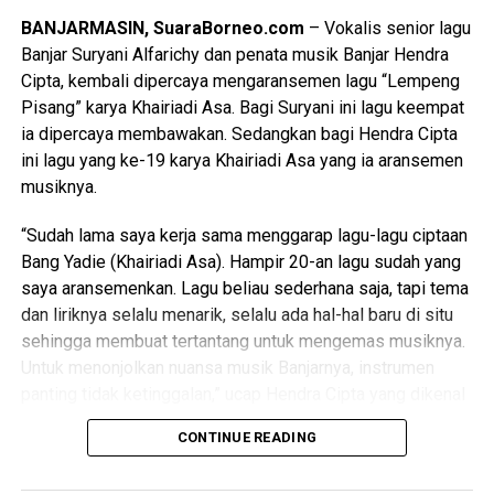
ribuan responden dari pengguna layanan maupun
BANJARMASIN, SuaraBorneo.com
– Vokalis senior lagu
masyarakat pada umumnya.
Banjar Suryani Alfarichy dan penata musik Banjar Hendra
Cipta, kembali dipercaya mengaransemen lagu “Lempeng
Acara Sosialisasi dan _Entry Meeting_ dibuka secara
Pisang” karya Khairiadi Asa. Bagi Suryani ini lagu keempat
resmi oleh Anggota Ombudsman RI sekaligus Koordinator
ia dipercaya membawakan. Sedangkan bagi Hendra Cipta
Wilayah Ombudsman Kalsel, Syafrida Rachmawati
ini lagu yang ke-19 karya Khairiadi Asa yang ia aransemen
Rasahan. Dalam sambutannya, Syafrida menyampaikan
musiknya.
bahwa penilaian maladministrasi merupakan instrumen
strategis yang objektif, independen dan berbasis potensi
“Sudah lama saya kerja sama menggarap lagu-lagu ciptaan
maladministrasi. “Pelaksanaan penilaian ini harus dimaknai
Bang Yadie (Khairiadi Asa). Hampir 20-an lagu sudah yang
sebagai momentum yang tepat untuk memperkuat
saya aransemenkan. Lagu beliau sederhana saja, tapi tema
kepatuhan, manajemen risiko dan budaya pelayanan publik.
dan liriknya selalu menarik, selalu ada hal-hal baru di situ
Semua pihak wajib berkomitmen menjaga integritas dan
sehingga membuat tertantang untuk mengemas musiknya.
meningkatkan kompetensi agar masyarakat puas dan
Untuk menonjolkan nuansa musik Banjarnya, instrumen
percaya dengan layanan yang diberikan. Hasilnya adalah
panting tidak ketinggalan,” ucap Hendra Cipta yang dikenal
ikhtiar kebermanfaatan, bahwa ada ruang-ruang perbaikan
sebagai pimpinan grup musik panting Balahindang.
yang patut diatensi dan ditindaklanjuti, serta ada aspek-
CONTINUE READING
aspek positif atau kekuatan yang perlu terus dipertahankan
Menurut Hendra lagu baru “Lempeng Pisang” karya
dan ditingkatkan, seperti hadirnya layanan yang lebih