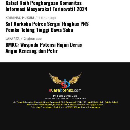
Pembukaan turnamen semakin meriah dengan laga
Kalsel Raih Penghargaan Komunitas
perdana yang mempertemukan tim Kabupaten Tapin
Informasi Masyarakat Terinovatif 2024
melawan Kabupaten Hulu Sungai Utara (HSU). Kegiatan ini
KRIMINAL-HUKUM
1 tahun ago
juga mendapat dukungan penuh dari PSSI Kalimantan
Sat Narkoba Polres Sergai Ringkus PNS
Selatan, KONI Kalimantan Selatan, serta berbagai
Pemko Tebing Tinggi Bawa Sabu
organisasi olahraga lainnya sebagai bentuk komitmen
JAKARTA
2 tahun ago
bersama dalam memajukan sepak bola dan melahirkan
BMKG: Waspada Potensi Hujan Deras
generasi atlet berprestasi di Banua. [adv/adpim]
Angin Kencang dan Petir
Views:
15
Bagikan ke
WhatsApp
0
Facebook
0
Messenger
0
Twitter/X
0