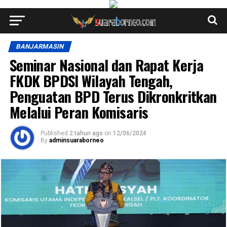
BANJARMASIN
Seminar Nasional dan Rapat Kerja
FKDK BPDSI Wilayah Tengah,
Penguatan BPD Terus Dikronkritkan
Melalui Peran Komisaris
Published
2 tahun ago
on
12/06/2024
By
adminsuaraborneo