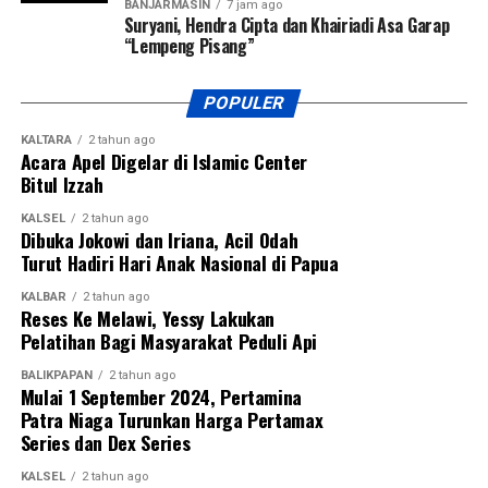
BANJARMASIN
7 jam ago
provinsi tersebut,” ujar Pangdam Zainal Arifin.
Suryani, Hendra Cipta dan Khairiadi Asa Garap
“Lempeng Pisang”
Pangdam menegaskan sepak bola bukan hanya olahraga
yang paling digemari masyarakat, tetapi juga sarana
POPULER
membentuk karakter generasi muda melalui nilai disiplin,
kerja sama, sportivitas, dan semangat juang.
KALTARA
2 tahun ago
Acara Apel Digelar di Islamic Center
Bitul Izzah
Turnamen ini diikuti 27 tim, terdiri dari 13 klub asal
Kalimantan Selatan dan 14 klub asal Kalimantan Tengah.
KALSEL
2 tahun ago
Dibuka Jokowi dan Iriana, Acil Odah
Dua tim terbaik dari masing-masing provinsi akan melaju
Turut Hadiri Hari Anak Nasional di Papua
ke putaran final Pangdam XXII/Tambun Bungai Cup 2026
yang dijadwalkan berlangsung di Stadion Sangga Buana,
KALBAR
2 tahun ago
Reses Ke Melawi, Yessy Lakukan
Kalimantan Tengah, pada 6–8 Agustus 2026.
Pelatihan Bagi Masyarakat Peduli Api
Pangdam juga berharap dari kompetisi perdana tersebut
BALIKPAPAN
2 tahun ago
akan lahir pemain-pemain potensial yang mampu
Mulai 1 September 2024, Pertamina
membawa nama harum Kalimantan Selatan dan Kalimantan
Patra Niaga Turunkan Harga Pertamax
Series dan Dex Series
Tengah di tingkat nasional bahkan internasional.
KALSEL
2 tahun ago