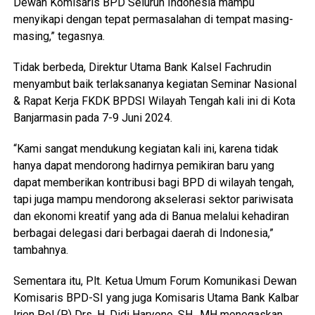
Dewan Komisaris BPD Seluruh Indonesia mampu
menyikapi dengan tepat permasalahan di tempat masing-
masing,” tegasnya.
Tidak berbeda, Direktur Utama Bank Kalsel Fachrudin
menyambut baik terlaksananya kegiatan Seminar Nasional
& Rapat Kerja FKDK BPDSI Wilayah Tengah kali ini di Kota
Banjarmasin pada 7-9 Juni 2024.
“Kami sangat mendukung kegiatan kali ini, karena tidak
hanya dapat mendorong hadirnya pemikiran baru yang
dapat memberikan kontribusi bagi BPD di wilayah tengah,
tapi juga mampu mendorong akselerasi sektor pariwisata
dan ekonomi kreatif yang ada di Banua melalui kehadiran
berbagai delegasi dari berbagai daerah di Indonesia,”
tambahnya.
Sementara itu, Plt. Ketua Umum Forum Komunikasi Dewan
Komisaris BPD-SI yang juga Komisaris Utama Bank Kalbar
Irjen Pol (P) Drs. H. Didi Haryono, SH., MH menegaskan,