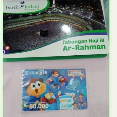
Penyaluran bantuan ini merupakan bagian dari komitmen
UPZ Bank Kalsel dalam Program Pendidikan, sebagai
salah satu bentuk pendayagunaan dana zakat, infak, dan
sedekah yang diarahkan untuk memberikan manfaat nyata
kepada masyarakat yang membutuhkan, khususnya dalam
mendukung peningkatan akses terhadap pendidikan.
“Melalui bantuan tersebut, para siswa(i) penerima manfaat
diharapkan dapat lebih fokus mengikuti proses
pembelajaran tanpa harus terlalu terbebani oleh
keterbatasan ekonomi keluarga. Pendidikan menjadi salah
satu instrumen penting dalam meningkatkan kualitas
sumber daya manusia sekaligus membuka peluang bagi
generasi muda untuk memiliki masa depan yang lebih baik.
Bank Kalsel melalui UPZ Bank Kalsel juga terus berupaya
agar dana zakat yang dipercayakan oleh para muzaki dapat
disalurkan secara tepat sasaran kepada para mustahik
melalui berbagai program, baik di bidang pendidikan,