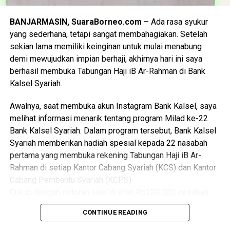
sosial kemanusiaan, kesehatan, ekonomi, maupun
BANJARMASIN, SuaraBorneo.com
– Ada rasa syukur
keagamaan,” ungkapnya.
yang sederhana, tetapi sangat membahagiakan. Setelah
sekian lama memiliki keinginan untuk mulai menabung
Bantuan kepada 54 siswa SMK Maestro Islamic School
demi mewujudkan impian berhaji, akhirnya hari ini saya
Banjarmasin ini menjadi salah satu wujud nyata sinergi dan
berhasil membuka Tabungan Haji iB Ar-Rahman di Bank
kepedulian Bank Kalsel terhadap masyarakat Banua,
Kalsel Syariah.
khususnya dalam membantu anak-anak dari keluarga
prasejahtera agar tetap memiliki kesempatan untuk
Awalnya, saat membuka akun Instagram Bank Kalsel, saya
melanjutkan pendidikan dan meraih cita-cita.
melihat informasi menarik tentang program Milad ke-22
Bank Kalsel Syariah. Dalam program tersebut, Bank Kalsel
Melalui semangat berbagi dan kepedulian tersebut, Bank
Syariah memberikan hadiah spesial kepada 22 nasabah
Kalsel melalui UPZ Bank Kalsel berharap bantuan yang
pertama yang membuka rekening Tabungan Haji iB Ar-
diberikan tidak hanya dapat meringankan kebutuhan biaya
Rahman di setiap Kantor Cabang Syariah (KCS) dan Kantor
pendidikan, tetapi juga menjadi penyemangat bagi para
Cabang Pembantu Syariah (KCPS).
siswa untuk terus belajar, berprestasi, dan mempersiapkan
Cukup dengan setoran awal di atas Rp220.000, nasabah
masa depan yang lebih baik.
berkesempatan memperoleh voucher belanja senilai
CONTINUE READING
Bagi Donatur dan Sahabat Bank Kalsel yang ingin
Rp50.000. Program ini berlangsung pada 1 hingga 31
menyisihkan sebagian hartanya untuk membantu saudara
Agustus 2026 di 13 Kantor Cabang Syariah dan Kantor