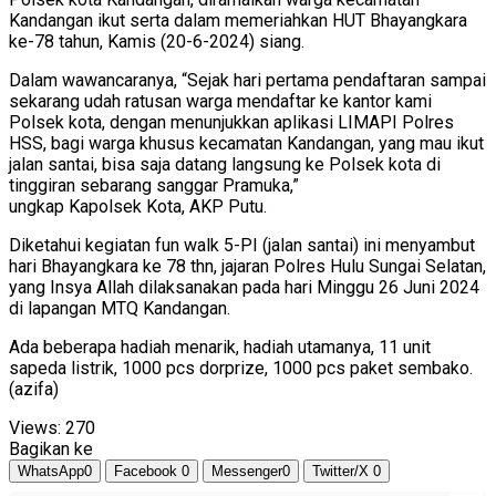
Kandangan ikut serta dalam memeriahkan HUT Bhayangkara
ke-78 tahun, Kamis (20-6-2024) siang.
Dalam wawancaranya, “Sejak hari pertama pendaftaran sampai
sekarang udah ratusan warga mendaftar ke kantor kami
Polsek kota, dengan menunjukkan aplikasi LIMAPI Polres
HSS, bagi warga khusus kecamatan Kandangan, yang mau ikut
jalan santai, bisa saja datang langsung ke Polsek kota di
tinggiran sebarang sanggar Pramuka,”
ungkap Kapolsek Kota, AKP Putu.
Diketahui kegiatan fun walk 5-PI (jalan santai) ini menyambut
hari Bhayangkara ke 78 thn, jajaran Polres Hulu Sungai Selatan,
yang Insya Allah dilaksanakan pada hari Minggu 26 Juni 2024
di lapangan MTQ Kandangan.
Ada beberapa hadiah menarik, hadiah utamanya, 11 unit
sapeda listrik, 1000 pcs dorprize, 1000 pcs paket sembako.
(azifa)
Views:
270
Bagikan ke
WhatsApp
0
Facebook
0
Messenger
0
Twitter/X
0