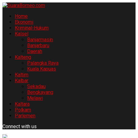
Home
Ekonomi
Kriminal-Hukum
Kalsel
Banjarmasin
Banjarbaru
Daerah
Kalteng
Palangka Raya
Kuala Kapuas
Kaltim
Kalbar
Sekadau
Bengkayang
Melawi
Kaltara
Polkam
Parlemen
Connect with us