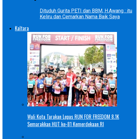
Dituduh Gurita PETI dan BBM, H.Awang : itu
Keliru dan Cemarkan Nama Baik Saya
Kaltara
Wali Kota Tarakan Lepas RUN FOR FREEDOM 8.1K
Semarakkan HUT ke-81 Kemerdekaan RI