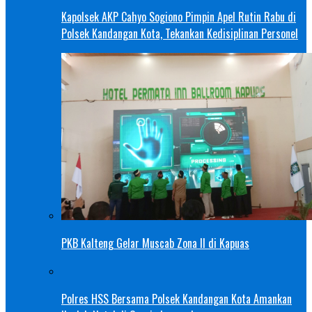
Kapolsek AKP Cahyo Sogiono Pimpin Apel Rutin Rabu di
Polsek Kandangan Kota, Tekankan Kedisiplinan Personel
PKB Kalteng Gelar Muscab Zona II di Kapuas
Polres HSS Bersama Polsek Kandangan Kota Amankan