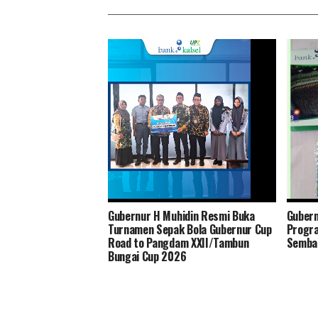
Gubernur H Muhidin Resmi Buka
Gubern
Bank Kalsel Salurkan Bantuan
Akhirn
Turnamen Sepak Bola Gubernur Cup
Progr
Pendidikan kepada 54 Siswa(i) SMK
Haji, 
Road to Pangdam XXII/Tambun
Semba
Maestro Islamic School
Syaria
Bungai Cup 2026
Banjarmasin
Nasri