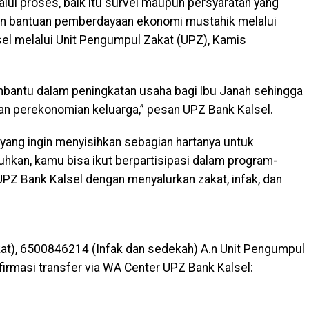
alui proses, baik itu survei maupun persyaratan yang
kan bantuan pemberdayaan ekonomi mustahik melalui
el melalui Unit Pengumpul Zakat (UPZ), Kamis
antu dalam peningkatan usaha bagi lbu Janah sehingga
an perekonomian keluarga,” pesan UPZ Bank Kalsel.
yang ingin menyisihkan sebagian hartanya untuk
kan, kamu bisa ikut berpartisipasi dalam program-
 UPZ Bank Kalsel dengan menyalurkan zakat, infak, dan
at), 6500846214 (Infak dan sedekah) A.n Unit Pengumpul
firmasi transfer via WA Center UPZ Bank Kalsel: