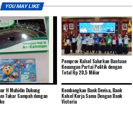
YOU MAY LIKE
Pemprov Kalsel Salurkan Bantuan
Keuangan Partai Politik dengan
Total Rp 20,5 Miliar
ur H Muhidin Dukung
Kembangkan Bank Devisa, Bank
ya Saya Memiliki Tabungan
am Tukar Sampah dengan
Kalsel Kerja Sama Dengan Bank
Terima Kasih Bank Kalsel
ko
Victoria
h – Oleh: Muhammad Junaidi
 (MAHAJUNA)