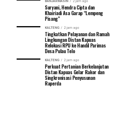
BANJARMASIN
2 jam ago
Suryani, Hendra Cipta dan
Khairiadi Asa Garap “Lempeng
Pisang”
KALTENG
2 jam ago
Tingkatkan Pelayanan dan Ramah
Lingkungan Distan Kapuas
Relokasi RPU ke Handil Parimas
Desa Pulau Telo
KALTENG
2 jam ago
Perkuat Pertanian Berkelanjutan
Distan Kapuas Gelar Rakor dan
Singkronisasi Penyusunan
Raperda