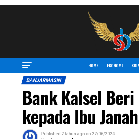
HOME
EKONOMI
KRI
BANJARMASIN
Bank Kalsel Beri
kepada lbu Janah
Published
2 tahun ago
on
27/06/2024