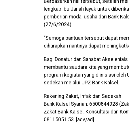
Berdasarkan hal tersebut, setelah mel
lengkap lbu Janah layak untuk diberi
pemberian modal usaha dari Bank Kals
(27/6/2024).
“Semoga bantuan tersebut dapat memb
diharapkan nantinya dapat meningkatk
Bagi Donatur dan Sahabat Akselenials 
membantu saudara kita yang membutuh
program kegiatan yang diinisiasi oleh
sedekah melalui UPZ Bank Kalsel.
Rekening Zakat, Infak dan Sedekah :
Bank Kalsel Syariah: 6500844928 (Zak
Zakat Bank Kalsel, Konsultasi dan Kon
08115051 53. [adv/ad]