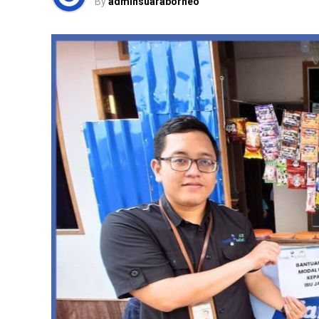
By
adminsuaraborneo