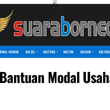
MINAL-HUKUM
KALSEL
KALTENG
KALTIM
KALBAR
KALTAR
 Bantuan Modal Usah