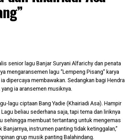
ang”
is senior lagu Banjar Suryani Alfarichy dan penata
caya mengaransemen lagu “Lempeng Pisang” karya
pat ia dipercaya membawakan. Sedangkan bagi Hendra
sa yang ia aransemen musiknya.
u-lagu ciptaan Bang Yadie (Khairiadi Asa). Hampir
agu beliau sederhana saja, tapi tema dan liriknya
i situ sehingga membuat tertantang untuk mengemas
Banjarnya, instrumen panting tidak ketinggalan,”
mpinan grup musik panting Balahindang.