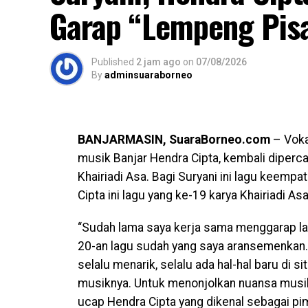
Garap “Lempeng Pis
Published
2 jam ago
on
07/08/2026
By
adminsuaraborneo
BANJARMASIN, SuaraBorneo.com
– Vokal
musik Banjar Hendra Cipta, kembali diper
Khairiadi Asa. Bagi Suryani ini lagu keem
Cipta ini lagu yang ke-19 karya Khairiadi A
“Sudah lama saya kerja sama menggarap lag
20-an lagu sudah yang saya aransemenkan. L
selalu menarik, selalu ada hal-hal baru d
musiknya. Untuk menonjolkan nuansa musik 
ucap Hendra Cipta yang dikenal sebagai pi