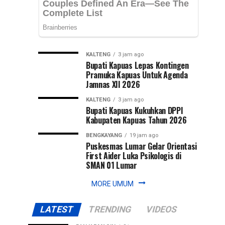
Telo
Asa
penata
musik
Garap
Banjar
Hendra
“Lempeng
Cipta,
KALTENG
3 jam ago
kembali
Bupati Kapuas Lepas Kontingen
Pisang”
Pramuka Kapuas Untuk Agenda
dipercaya
Jamnas XII 2026
mengaransemen
lagu
KALTENG
3 jam ago
“Lempeng...
Bupati Kapuas Kukuhkan DPPI
Kabupaten Kapuas Tahun 2026
BENGKAYANG
19 jam ago
Puskesmas Lumar Gelar Orientasi
First Aider Luka Psikologis di
SMAN 01 Lumar
MORE UMUM
LATEST
TRENDING
VIDEOS