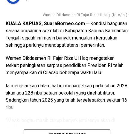
Views:
65
Bank Kalsel dengan menyalurkan zakat, infak, dan sedekah
Prestasi ini semakin mempertegas komitmen UNUKASE
Bagikan ke
melalui UPZ Bank Kalsel. [adv]
dalam membangun budaya mutu di setiap program studi
Wamen Dikdasmen RI Fajar Riza Ul Haq. (foto/Ist)
serta memperkuat perannya sebagai perguruan tinggi yang
KUALA KAPUAS, SuaraBorneo.com
– Kondisi bangunan
Rekening Zakat, Infak dan Sedekah:
terus berkontribusi dalam mencetak sumber daya manusia
WhatsApp
0
Facebook
0
sarana prasarana sekolah di Kabupaten Kapuas Kalimantan
Bank Kalsel Syariah:
yang unggul, berkarakter, dan siap menghadapi tantangan
Tengah sejauh ini masih banyak mengalami kerusakan
6500844928 (Zakat)
masa depan. [ad/sb]
Messenger
0
Twitter/X
0
sehingga perlunya mendapat atensi pemerintah.
6500846214 (Infak dan sedekah)
A.n Unit Pengumpul Zakat Bank Kalsel
Views:
48
Wamen Dikdasmen RI Fajar Riza Ul Haq mengatakan
Bagikan ke
terkait peningkatan sarpras pendidikan Presiden RI telah
Views:
85
menyampaikan di Cilacap beberapa waktu lalu.
Bagikan ke
WhatsApp
0
Facebook
0
Ia menjelaskan dalam hal ini menargetkan pada tahun 2028
WhatsApp
0
Facebook
0
akan ada 228 ribu satuan sekolah yang direhabilitasi.
Messenger
0
Twitter/X
0
Sedangkan tahun 2025 yang telah terselesaikan sekitar 16
Messenger
0
Twitter/X
0
ribu.
“Meski begitu masih cukup banyak jumlahnya akan di
akselerasi di tahun ini 2026 yang teralokasi pagunya kami