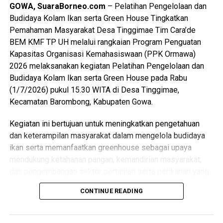
GOWA, SuaraBorneo.com
– Pelatihan Pengelolaan dan
meningkatkan kualitas akademik dan layanan pendidikan
Budidaya Kolam Ikan serta Green House Tingkatkan
secara berkelanjutan. Semoga prestasi ini menjadi
Pemahaman Masyarakat Desa Tinggimae Tim Cara’de
motivasi bagi seluruh civitas akademika untuk terus
BEM KMF TP UH melalui rangkaian Program Penguatan
berinovasi dan mempersiapkan diri menuju predikat
Kapasitas Organisasi Kemahasiswaan (PPK Ormawa)
‘Unggul’ pada akreditasi berikutnya,” ujar Rektor.
2026 melaksanakan kegiatan Pelatihan Pengelolaan dan
Budidaya Kolam Ikan serta Green House pada Rabu
Dengan diraihnya akreditasi tersebut, Prodi Pendidikan
(1/7/2026) pukul 15.30 WITA di Desa Tinggimae,
Bahasa Inggris FKIP UNUKASE semakin memperkuat
Kecamatan Barombong, Kabupaten Gowa.
posisinya sebagai program studi yang mampu mencetak
tenaga pendidik bahasa Inggris yang profesional, adaptif
Kegiatan ini bertujuan untuk meningkatkan pengetahuan
terhadap perkembangan zaman, serta siap menghadapi
dan keterampilan masyarakat dalam mengelola budidaya
tantangan dunia pendidikan di era global.
ikan serta memanfaatkan greenhouse sebagai upaya
mendukung ketahanan pangan, kemandirian masyarakat,
Dekan Fakultas Keguruan dan Ilmu Pendidikan, Isnaniah,
dan pengembangan sektor pertanian serta perikanan yang
S.Pd., M.Pd., menyampaikan rasa syukur dan
berkelanjutan di Desa Tinggimae.
kebanggaannya atas hasil yang telah diraih.
CONTINUE READING
“Alhamdulillah, kami bersyukur atas terbitnya hasil
Pelatihan menghadirkan dua narasumber, yaitu Andi Nur
reakreditasi dari LAMDIK yang menetapkan Program Studi
Aeni, S.Pi., M.Si. selaku Penyuluh Perikanan Madya yang
Pendidikan Bahasa Inggris memperoleh predikat ‘Baik