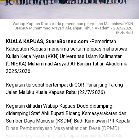
mengajar di sekolah, memberikan pendampingan belajar,
serta meningkatkan kemampuan literasi peserta didik.
Wabup Kapuas Dodo pada penerimaan pelepasan Mahasiswa KKN
Mahasiswa Fakultas Kesehatan Masyarakat (FKM) dan
UNISKA Muhammad Arsyad Al-Banjari Tahun Akademik 2025/2026.
(Foto/Ist)
Farmasi diharapkan dapat melaksanakan pemeriksaan
kesehatan sederhana, edukasi pola hidup sehat, serta
KUALA KAPUAS, SuaraBorneo.com
-Pemerintah
penyuluhan mengenai penggunaan obat yang benar.
Kabupaten Kapuas menerima serta melepas mahasiswa
Sementara itu, mahasiswa Fakultas Ilmu Sosial dan Ilmu
Kuliah Kerja Nyata (KKN) Universitas Islam Kalimantan
Politik dapat membantu meningkatkan kapasitas
(UNISKA) Muhammad Arsyad Al-Banjari Tahun Akademik
administrasi dan tata kelola pemerintahan desa.
2025/2026.
Di bidang ekonomi, mahasiswa dapat mendampingi pelaku
Kegiatan tersebut bertempat di GOR Panunjung Tarung
UMKM dalam mengembangkan produk, strategi
Jalan Maluku Kuala Kapuas Rabu (22/7/2026).
pemasaran, hingga pengelolaan usaha. Mahasiswa Jurusan
Kegiatan dihadiri Wabup Kapuas Dodo didampingi
Studi Islam diharapkan mampu memberikan pembinaan
didampingi Staf Ahli Bupati Bidang Kemasyarakatan dan
keagamaan kepada anak-anak dan masyarakat melalui
Sumber Daya Manusia (KSDM) Budi Kurniawan Plt Kepala
pendidikan Al-Qur’an, pembinaan akhlak, serta penguatan
Dinas Pemberdayaan Masyarakat dan Desa (DPMD)
nilai-nilai keislaman.
Kapuas Fery Noah hadir pula jajaran pimpinan UNISKA