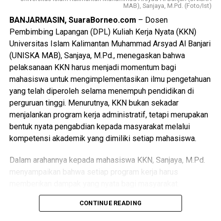
pendaftaran, baik secara daring maupun langsung,
MAB), Sanjaya, M.Pd. (Foto/Ist)
diharapkan segera menyelesaikan proses registrasi.
BANJARMASIN, SuaraBorneo.com
– Dosen
Pembimbing Lapangan (DPL) Kuliah Kerja Nyata (KKN)
“Insyaallah awal September kami mulai kegiatan
Universitas Islam Kalimantan Muhammad Arsyad Al Banjari
perkuliahan Semester Ganjil 2026/2027. Kami berharap
(UNISKA MAB), Sanjaya, M.Pd., menegaskan bahwa
para calon mahasiswa yang sudah mendaftar segera
pelaksanaan KKN harus menjadi momentum bagi
melakukan registrasi agar seluruh proses administrasi
mahasiswa untuk mengimplementasikan ilmu pengetahuan
berjalan lancar dan mereka dapat mengikuti perkuliahan
yang telah diperoleh selama menempuh pendidikan di
dengan baik,” katanya.
perguruan tinggi. Menurutnya, KKN bukan sekadar
menjalankan program kerja administratif, tetapi merupakan
Yanuar juga menyinggung kondisi pemadaman listrik yang
bentuk nyata pengabdian kepada masyarakat melalui
belakangan terjadi di Banjarmasin. Menurutnya, gangguan
kompetensi akademik yang dimiliki setiap mahasiswa.
tersebut lebih berdampak pada aktivitas pelayanan dan
pekerjaan di lingkungan kampus karena saat ini belum
Dalam arahannya kepada mahasiswa KKN, Sanjaya, M.Pd.
memasuki masa perkuliahan.
menyampaikan bahwa setiap program kerja harus
memberikan dampak yang nyata bagi masyarakat.
“Meski listrik padam cukup mengganggu aktivitas kerja,
Mahasiswa tidak boleh hanya berfokus pada kegiatan fisik
kami telah menyiapkan genset sebagai sumber listrik
CONTINUE READING
seperti pembuatan plang nama desa, RT, atau fasilitas
cadangan. Dengan demikian, pelayanan di kampus tetap
sederhana lainnya tanpa menghadirkan nilai tambah melalui