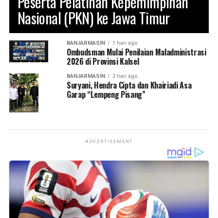
Peserta Pelatihan Kepemimpinan
Bagikan ke
Nasional (PKN) ke Jawa Timur
WhatsApp
0
Facebook
0
BANJARMASIN
1 hari ago
Ombudsman Mulai Penilaian Maladministrasi
Messenger
2026 di Provinsi Kalsel
0
Twitter/X
0
BANJARMASIN
2 hari ago
Suryani, Hendra Cipta dan Khairiadi Asa
Garap “Lempeng Pisang”
ADVERTISEMENT