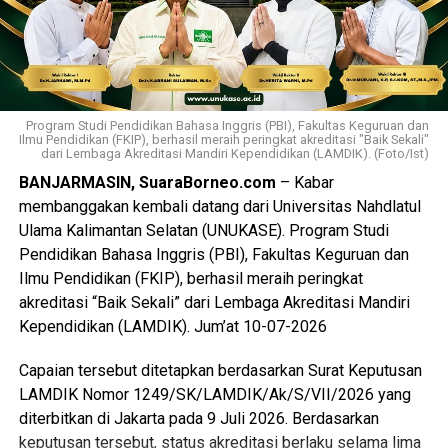
Messenger
0
Twitter/X
0
Program Studi Pendidikan Bahasa Inggris (PBI), Fakultas Keguruan dan
Ilmu Pendidikan (FKIP), berhasil meraih peringkat akreditasi "Baik Sekali"
dari Lembaga Akreditasi Mandiri Kependidikan (LAMDIK). (Foto/Ist)
BANJARMASIN, SuaraBorneo.com
– Kabar
membanggakan kembali datang dari Universitas Nahdlatul
Ulama Kalimantan Selatan (UNUKASE). Program Studi
Pendidikan Bahasa Inggris (PBI), Fakultas Keguruan dan
Ilmu Pendidikan (FKIP), berhasil meraih peringkat
akreditasi “Baik Sekali” dari Lembaga Akreditasi Mandiri
Kependidikan (LAMDIK). Jum’at 10-07-2026
Capaian tersebut ditetapkan berdasarkan Surat Keputusan
LAMDIK Nomor 1249/SK/LAMDIK/Ak/S/VII/2026 yang
diterbitkan di Jakarta pada 9 Juli 2026. Berdasarkan
keputusan tersebut, status akreditasi berlaku selama lima