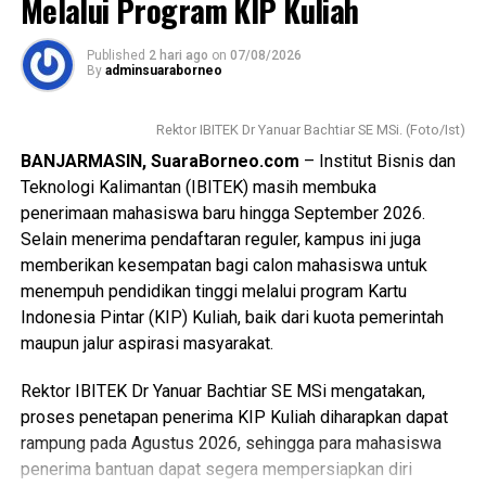
Melalui Program KIP Kuliah
Published
2 hari ago
on
07/08/2026
By
adminsuaraborneo
Rektor IBITEK Dr Yanuar Bachtiar SE MSi. (Foto/Ist)
BANJARMASIN, SuaraBorneo.com
– Institut Bisnis dan
Teknologi Kalimantan (IBITEK) masih membuka
penerimaan mahasiswa baru hingga September 2026.
Selain menerima pendaftaran reguler, kampus ini juga
memberikan kesempatan bagi calon mahasiswa untuk
menempuh pendidikan tinggi melalui program Kartu
Indonesia Pintar (KIP) Kuliah, baik dari kuota pemerintah
maupun jalur aspirasi masyarakat.
Rektor IBITEK Dr Yanuar Bachtiar SE MSi mengatakan,
proses penetapan penerima KIP Kuliah diharapkan dapat
rampung pada Agustus 2026, sehingga para mahasiswa
penerima bantuan dapat segera mempersiapkan diri