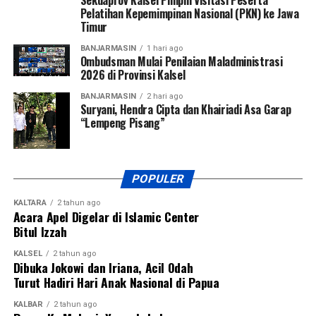
Sekdaprov Kalsel Pimpin Visitasi Peserta
Pelatihan Kepemimpinan Nasional (PKN) ke Jawa
Timur
BANJARMASIN
1 hari ago
Ombudsman Mulai Penilaian Maladministrasi
2026 di Provinsi Kalsel
BANJARMASIN
2 hari ago
Suryani, Hendra Cipta dan Khairiadi Asa Garap
“Lempeng Pisang”
POPULER
KALTARA
2 tahun ago
Acara Apel Digelar di Islamic Center
Bitul Izzah
KALSEL
2 tahun ago
Dibuka Jokowi dan Iriana, Acil Odah
Turut Hadiri Hari Anak Nasional di Papua
KALBAR
2 tahun ago