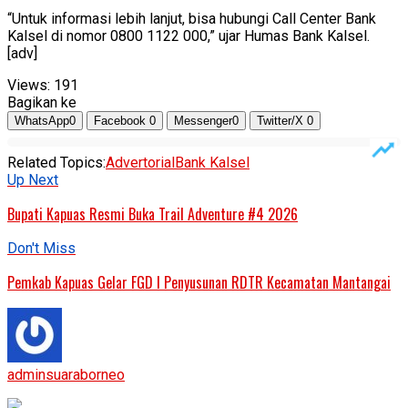
“Untuk informasi lebih lanjut, bisa hubungi Call Center Bank
Kalsel di nomor 0800 1122 000,” ujar Humas Bank Kalsel.
[adv]
Views:
191
Bagikan ke
WhatsApp
0
Facebook
0
Messenger
0
Twitter/X
0
Related Topics:
Advertorial
Bank Kalsel
Up Next
Bupati Kapuas Resmi Buka Trail Adventure #4 2026
Don't Miss
Pemkab Kapuas Gelar FGD I Penyusunan RDTR Kecamatan Mantangai
adminsuaraborneo