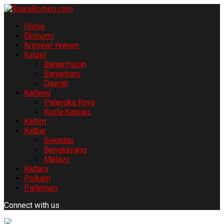
Home
Ekonomi
Kriminal-Hukum
Kalsel
Banjarmasin
Banjarbaru
Daerah
Kalteng
Palangka Raya
Kuala Kapuas
Kaltim
Kalbar
Sekadau
Bengkayang
Melawi
Kaltara
Polkam
Parlemen
Connect with us