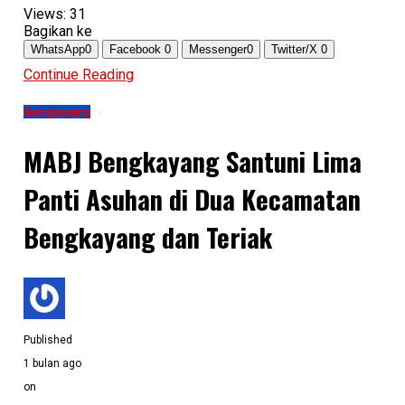
Views:
31
Bagikan ke
WhatsApp
0
Facebook
0
Messenger
0
Twitter/X
0
Continue Reading
Bengkayang
MABJ Bengkayang Santuni Lima
Panti Asuhan di Dua Kecamatan
Bengkayang dan Teriak
Published
1 bulan ago
on