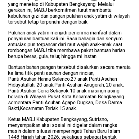
yang menetap di Kabupaten Bengkayang. Melalui
gerakan ini, MABJ berkomitmen turut membantu
kebutuhan gizi dan pangan puluhan anak yatim di wilayah
tersebut tetap terpenuhi dengan baik.
​Puluhan anak yatim menjadi penerima manfaat dalam
penyaluran bantuan kali ini. Rasa bahagia dan senyum
antusias pun terpancar dari raut wajah anak-anak saat
rombongan MABJ tiba membawa paket bantuan harian
berupa beras, gula, telur, hingga mi instan.
​Bantuan bahan pangan tersebut disalurkan secara merata
ke lima titik panti asuhan dengan rincian,
​Panti Asuhan Hanna Selenco,27 anak ​Panti Asuhan
Hidayatullah, 20 anak,​Panti Asuhan Anugerah, 20 anak,​​
Panti Asuhan Ceria Sekayok 10 anak masingmasing
berada di Wilayah Pusat Kota Kecamatan Bengkayang
sementara Panti Asuhan Agape Dugkan, Desa Darma
Bakti,Kecamatan Teriak 15 anak.
​Ketua MABJ Kabupaten Bengkayang, Sutrisno,
menyampaikan aksi sosial ini digelar dalam rangka
masih dalam situasi memperingati Tahun Baru Islam
1448 Hijriah tahun 2026, sekaligus sebagai bentuk