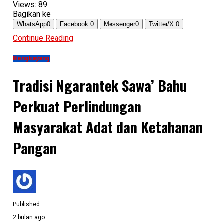
Views:
89
Bagikan ke
WhatsApp
0
Facebook
0
Messenger
0
Twitter/X
0
Continue Reading
Bengkayang
Tradisi Ngarantek Sawa’ Bahu
Perkuat Perlindungan
Masyarakat Adat dan Ketahanan
Pangan
Published
2 bulan ago