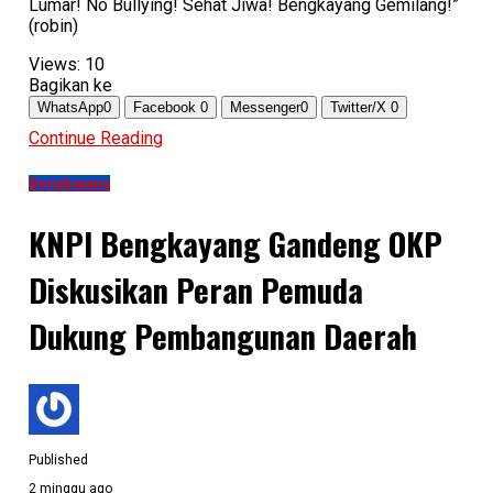
Lumar! No Bullying! Sehat Jiwa! Bengkayang Gemilang!”
(robin)
Views:
10
Bagikan ke
WhatsApp
0
Facebook
0
Messenger
0
Twitter/X
0
Continue Reading
Bengkayang
KNPI Bengkayang Gandeng OKP
Diskusikan Peran Pemuda
Dukung Pembangunan Daerah
Published
2 minggu ago