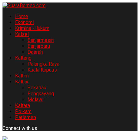
Home
Ekonomi
Kriminal-Hukum
Kalsel
Banjarmasin
Banjarbaru
Daerah
Kalteng
Palangka Raya
Kuala Kapuas
Kaltim
Kalbar
Sekadau
Bengkayang
Melawi
Kaltara
Polkam
Parlemen
Connect with us