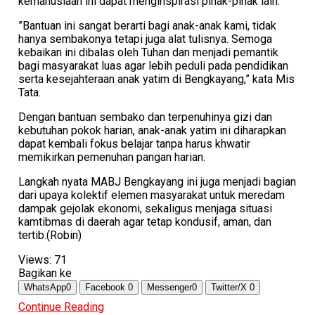
kemanusiaan ini dapat menginspirasi pihak-pihak lain.
​”Bantuan ini sangat berarti bagi anak-anak kami, tidak
hanya sembakonya tetapi juga alat tulisnya. Semoga
kebaikan ini dibalas oleh Tuhan dan menjadi pemantik
bagi masyarakat luas agar lebih peduli pada pendidikan
serta kesejahteraan anak yatim di Bengkayang,” kata Mis
Tata.
​Dengan bantuan sembako dan terpenuhinya gizi dan
kebutuhan pokok harian, anak-anak yatim ini diharapkan
dapat kembali fokus belajar tanpa harus khwatir
memikirkan pemenuhan pangan harian.
​Langkah nyata MABJ Bengkayang ini juga menjadi bagian
dari upaya kolektif elemen masyarakat untuk meredam
dampak gejolak ekonomi, sekaligus menjaga situasi
kamtibmas di daerah agar tetap kondusif, aman, dan
tertib.(Robin)
Views:
71
Bagikan ke
WhatsApp
0
Facebook
0
Messenger
0
Twitter/X
0
Continue Reading