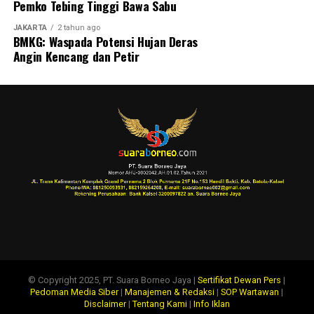
Pemko Tebing Tinggi Bawa Sabu
JAKARTA
2 tahun ago
BMKG: Waspada Potensi Hujan Deras
Angin Kencang dan Petir
© Copyright 2025, PT. Suara Borneo Jaya |
Sertifikat Dewan Pers
|
Pedoman Media Siber
|
Manajemen & Redaksi
|
SOP Wartawan
|
Disclaimer
|
Tentang Kami
|
Info Iklan