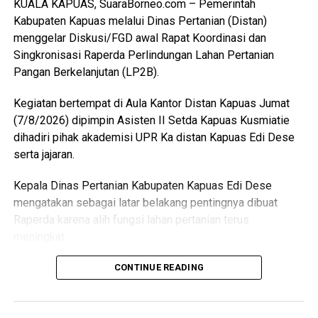
KUALA KAPUAS, SuaraBorneo.com – Pemerintah
pemotongan unggas dapat berlangsung lebih tertata
Kabupaten Kapuas melalui Dinas Pertanian (Distan)
memenuhi standar kesehatan masyarakat serta
menggelar Diskusi/FGD awal Rapat Koordinasi dan
menghasilkan produk unggas yang lebih bersih serta aman
Singkronisasi Raperda Perlindungan Lahan Pertanian
dikonsumsi,” ujarnya. (Ujg/SB)
Pangan Berkelanjutan (LP2B).
Views:
5
Kegiatan bertempat di Aula Kantor Distan Kapuas Jumat
Bagikan ke
(7/8/2026) dipimpin Asisten II Setda Kapuas Kusmiatie
dihadiri pihak akademisi UPR Ka distan Kapuas Edi Dese
WhatsApp
0
Facebook
0
serta jajaran.
Kepala Dinas Pertanian Kabupaten Kapuas Edi Dese
Messenger
0
Twitter/X
0
mengatakan sebagai latar belakang pentingnya dibuat
Raperda karena alih fungsi lahan pertanian terus
meningkat.
“Penyusunan Raperda sebagai dasar perlindungan lahan
CONTINUE READING
pertanian,” katanya.
Ia menjelaskan terkait dasar hukum penyusunan Raperda