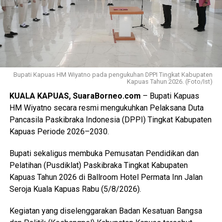
diberangkatkan menuju Bumi Perkemahan dan Graha
Wisata (Buperta) Cibubur Jakarta, untuk mengikuti agenda
Jamnas pada 13–23 Agustus 2026.
“Mereka akan bergabung dengan Pramuka Penggalang se-
Indonesia menurut informasi juga hadir Pramuka se-Asia
Tenggara. Ini merupakan hal positif bagi perkembangan
Bupati Kapuas HM Wiyatno pada pengukuhan DPPI Tingkat Kabupaten
Kapuas Tahun 2026. (Foto/Ist)
anak-anak terutama duta Pramuka Kabupaten Kapuas,”
KUALA KAPUAS, SuaraBorneo.com
– Bupati Kapuas
ujarnya. (Ujg/SB)
HM Wiyatno secara resmi mengukuhkan Pelaksana Duta
Pancasila Paskibraka Indonesia (DPPI) Tingkat Kabupaten
Views:
6
Kapuas Periode 2026–2030.
Bagikan ke
Bupati sekaligus membuka Pemusatan Pendidikan dan
WhatsApp
0
Facebook
0
Pelatihan (Pusdiklat) Paskibraka Tingkat Kabupaten
Kapuas Tahun 2026 di Ballroom Hotel Permata Inn Jalan
Messenger
0
Twitter/X
0
Seroja Kuala Kapuas Rabu (5/8/2026).
Kegiatan yang diselenggarakan Badan Kesatuan Bangsa