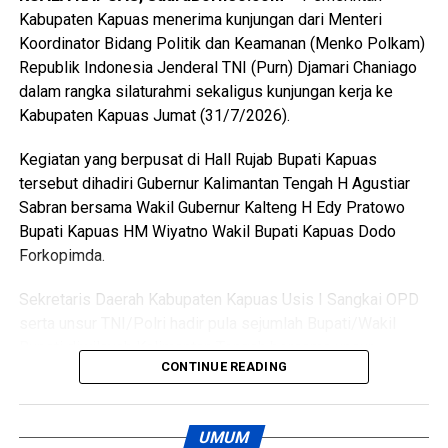
Kabupaten Kapuas menerima kunjungan dari Menteri
“Malam kejadian tersangka sempat datang ke lokasi dan
Koordinator Bidang Politik dan Keamanan (Menko Polkam)
berkumpul bersama para korban. Namun usai kembali dari
Republik Indonesia Jenderal TNI (Purn) Djamari Chaniago
menonton pertandingan final Piala Dunia ia kembali
dalam rangka silaturahmi sekaligus kunjungan kerja ke
mendatangi barak karena kembali terlibat cekcok dengan
Kabupaten Kapuas Jumat (31/7/2026).
korban,” katanya.
Kegiatan yang berpusat di Hall Rujab Bupati Kapuas
Nah saat pintu kamar dikunci dari dalam tersangka
tersebut dihadiri Gubernur Kalimantan Tengah H Agustiar
menggedor hingga mendobrak pintu kemudian masuk
Sabran bersama Wakil Gubernur Kalteng H Edy Pratowo
sambil merusak sejumlah barang dan melanjutkan
Bupati Kapuas HM Wiyatno Wakil Bupati Kapuas Dodo
pertengkaran.
Forkopimda.
Tak lama kemudian tersangka diduga menyiramkan sekitar
Sekretaris Daerah Kabupaten Kapuas Usis I Sangkai OPD
satu liter BBM jenis pertalite ke lantai kamar dan barang-
serta unsur TNI/Polri hadir pula sejumlah Bupati/Wakil
barang milik korban sebelum menyalakan korek api yang
Bupati diwilayah Kalimantan Tengah bersama unsur
memicu kobaran api.
CONTINUE READING
Forkopimdanya.
Akibat kebakaran tersebut empat orang mengalami luka
Pertemuan silaturahmi tersebut menjadi momentum
bakar, yakni Rah (26) Muh(5) Len (26) dan Am(25). Selain
UMUM
memperkuat sinergi antara pemerintah pusat dan daerah
korban luka sejumlah barang berharga ikut hangus terbakar