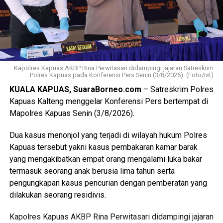
berbagai persoalan kesehatan dan sosial dapat dideteksi
sejak dini serta ditangani secara cepat dan tepat, ” katanya.
Lebih lanjut ia mengatakan melalui kegiatan tersebut Tim
Pembina Posyandu Kabupaten Kapuas juga memperkuat
koordinasi.
Kapolres Kapuas AKBP Rina Perwitasari didampingi jajaran Satreskrim
Polres Kapuas pada Konferensi Pers Senin (3/8/2026). (Foto/Ist)
“Dalam hal ini dengan pemerintah kecamatan pemerintah
KUALA KAPUAS, SuaraBorneo.com
– Satreskrim Polres
desa puskesmas dan perangkat daerah terkait penanganan
Kapuas Kalteng menggelar Konferensi Pers bertempat di
kasus sosial di masyarakat sehingga pelayanan kepada
Mapolres Kapuas Senin (3/8/2026).
kelompok rentan dapat dilakukan secara
berkesinambungan,” ujarnya.
Dua kasus menonjol yang terjadi di wilayah hukum Polres
(Ujg/SB)
Kapuas tersebut yakni kasus pembakaran kamar barak
yang mengakibatkan empat orang mengalami luka bakar
Views:
23
termasuk seorang anak berusia lima tahun serta
Bagikan ke
pengungkapan kasus pencurian dengan pemberatan yang
dilakukan seorang residivis.
WhatsApp
0
Facebook
0
Kapolres Kapuas AKBP Rina Perwitasari didampingi jajaran