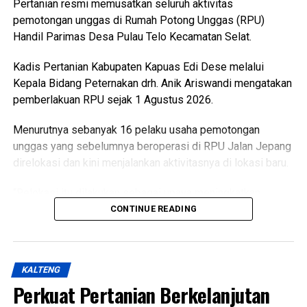
Pertanian resmi memusatkan seluruh aktivitas
pemotongan unggas di Rumah Potong Unggas (RPU)
Handil Parimas Desa Pulau Telo Kecamatan Selat.
Kadis Pertanian Kabupaten Kapuas Edi Dese melalui
Kepala Bidang Peternakan drh. Anik Ariswandi mengatakan
pemberlakuan RPU sejak 1 Agustus 2026.
Menurutnya sebanyak 16 pelaku usaha pemotongan
unggas yang sebelumnya beroperasi di RPU Jalan Jepang
direlokasi dan kini menjalankan aktivitasnya di lokasi baru.
“Relokasi itu dilakukan sebagai upaya meningkatkan
kualitas pelayanan sekaligus menghadirkan fasilitas
CONTINUE READING
pemotongan unggas yang lebih higienis aman dan ramah
lingkungan,” katanya Kamis (6/8/2026).
KALTENG
Ia menjelaskan terkait kondisi RPU lama sudah tidak lagi
Perkuat Pertanian Berkelanjutan
layak digunakan karena kondisi bangunan dan fasilitas
pendukung dinilai tidak memadai selain sistem