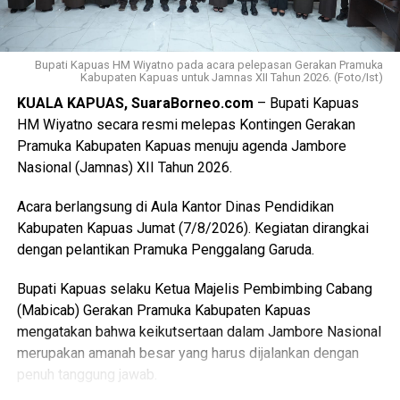
proses harmonisasi dan pembahasan DPRD,” ujarnya.
(Ujg/SB)
Bupati Kapuas HM Wiyatno pada acara pelepasan Gerakan Pramuka
Views:
5
Kabupaten Kapuas untuk Jamnas XII Tahun 2026. (Foto/Ist)
Bagikan ke
KUALA KAPUAS, SuaraBorneo.com
– Bupati Kapuas
HM Wiyatno secara resmi melepas Kontingen Gerakan
Pramuka Kabupaten Kapuas menuju agenda Jambore
WhatsApp
0
Facebook
0
Nasional (Jamnas) XII Tahun 2026.
Messenger
0
Twitter/X
0
Acara berlangsung di Aula Kantor Dinas Pendidikan
Kabupaten Kapuas Jumat (7/8/2026). Kegiatan dirangkai
dengan pelantikan Pramuka Penggalang Garuda.
Bupati Kapuas selaku Ketua Majelis Pembimbing Cabang
(Mabicab) Gerakan Pramuka Kabupaten Kapuas
mengatakan bahwa keikutsertaan dalam Jambore Nasional
merupakan amanah besar yang harus dijalankan dengan
penuh tanggung jawab.