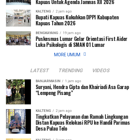
Kapuas Untuk Agenda Jamnas XII 2026
KALTENG
2 jam ago
Bupati Kapuas Kukuhkan DPPI Kabupaten
Kapuas Tahun 2026
BENGKAYANG
19 jam ago
Puskesmas Lumar Gelar Orientasi First Aider
Luka Psikologis di SMAN 01 Lumar
MORE UMUM
LATEST
TRENDING
VIDEOS
BANJARMASIN
1 jam ago
Suryani, Hendra Cipta dan Khairiadi Asa Garap
“Lempeng Pisang”
KALTENG
2 jam ago
Tingkatkan Pelayanan dan Ramah Lingkungan
Distan Kapuas Relokasi RPU ke Handil Parimas
Desa Pulau Telo