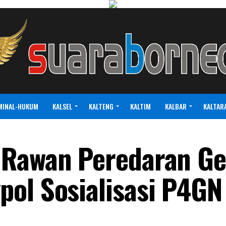
MINAL-HUKUM
KALSEL
KALTENG
KALTIM
KALBAR
KALTAR
 Rawan Peredaran Ge
ol Sosialisasi P4GN