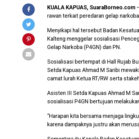
KUALA KAPUAS, SuaraBorneo.com
–
rawan terkait peredaran gelap narkoba
Menyikapi hal tersebut Badan Kesatu
Kalteng menggelar sosialisasi Penc
Gelap Narkoba (P4GN) dan PN.
Sosialisasi bertempat di Hall Rujab B
Setda Kapuas Ahmad M Saribi mewakili 
camat lurah Ketua RT/RW serta stakeho
Asisten III Setda Kapuas Ahmad M Sar
sosialisasi P4GN bertujuan melakuka
“Harapan kita bersama menjaga lingku
karena dampaknya justru akan merusak
Sementara itu Kepala Badan Kesatuan 