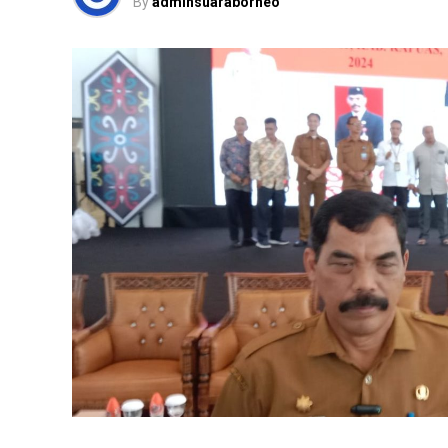
By
adminsuaraborneo