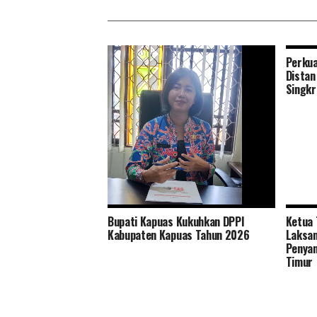
Perkua
Distan
Singkr
Bupati Kapuas Kukuhkan DPPI
Ketua 
Tingkatkan Pelayanan dan Ramah
Kabupaten Kapuas Tahun 2026
Laksan
Lingkungan Distan Kapuas Relokasi
Penyan
RPU ke Handil Parimas Desa Pulau
Timur
Telo