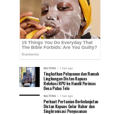
Nasional
Syarifuddin
mendampingi
(PKN)
para
peserta
ke
Pelatihan
Kepemimpinan...
Jawa
Timur
KALTENG
1 hari ago
Tingkatkan Pelayanan dan Ramah
Lingkungan Distan Kapuas
Relokasi RPU ke Handil Parimas
Desa Pulau Telo
KALTENG
1 hari ago
Perkuat Pertanian Berkelanjutan
Distan Kapuas Gelar Rakor dan
Singkronisasi Penyusunan