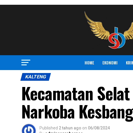
HOME
EKONOMI
KRI
KALTENG
Kecamatan Selat
Narkoba Kesbangp
Published
2 tahun ago
on
06/08/2024