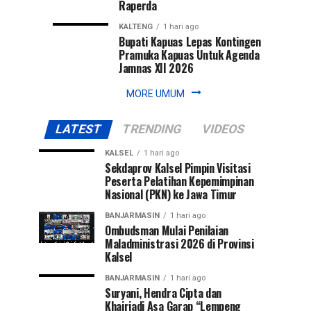
Raperda
KALTENG
1 hari ago
Bupati Kapuas Lepas Kontingen
Pramuka Kapuas Untuk Agenda
Jamnas XII 2026
MORE UMUM
LATEST
TRENDING
VIDEOS
KALSEL
1 hari ago
Sekdaprov Kalsel Pimpin Visitasi
Peserta Pelatihan Kepemimpinan
Nasional (PKN) ke Jawa Timur
BANJARMASIN
1 hari ago
Ombudsman Mulai Penilaian
Maladministrasi 2026 di Provinsi
Kalsel
BANJARMASIN
1 hari ago
Suryani, Hendra Cipta dan
Khairiadi Asa Garap “Lempeng