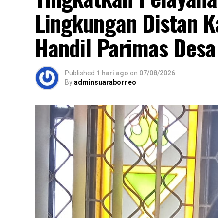
Lingkungan Distan K
Handil Parimas Desa
Published
1 hari ago
on
07/08/2026
By
adminsuaraborneo