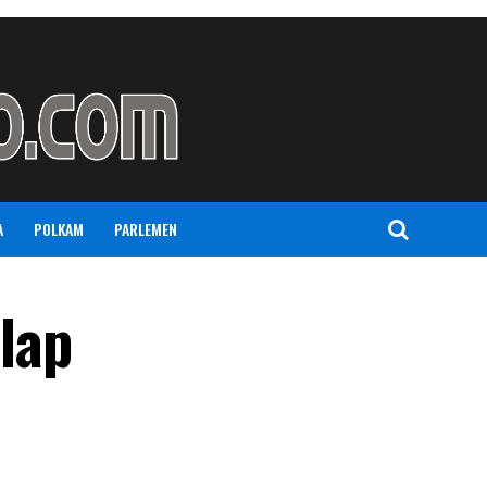
A
POLKAM
PARLEMEN
lap