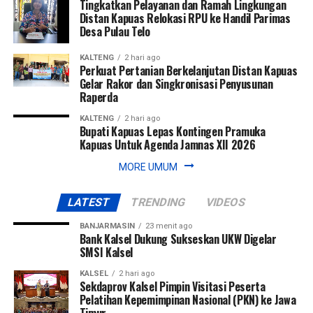
Tingkatkan Pelayanan dan Ramah Lingkungan
WhatsApp
0
Facebook
0
Distan Kapuas Relokasi RPU ke Handil Parimas
Karena itu, melalui Ngarantek Sawa’ Bahu, masyarakat
Desa Pulau Telo
Messenger
0
Twitter/X
0
didorong untuk kembali menghidupkan semangat bercocok
KALTENG
2 hari ago
tanam melalui pola tanam serentak guna meningkatkan
Perkuat Pertanian Berkelanjutan Distan Kapuas
produktivitas pertanian.
Gelar Rakor dan Singkronisasi Penyusunan
Raperda
Menurut Esidorus, bercocok tanam bagi masyarakat Dayak
KALTENG
2 hari ago
tidak hanya bertujuan memenuhi kebutuhan pangan
Bupati Kapuas Lepas Kontingen Pramuka
keluarga, tetapi juga menjaga keberlanjutan benih lokal,
Kapuas Untuk Agenda Jamnas XII 2026
melestarikan plasma nutfah, dan mempertahankan
MORE UMUM
keberlangsungan tradisi budaya.
LATEST
TRENDING
VIDEOS
“Kalau kita meninggalkan bercocok tanam, maka berbagai
tradisi yang berkaitan dengan padi dan pertanian lambat
BANJARMASIN
23 menit ago
Bank Kalsel Dukung Sukseskan UKW Digelar
laun juga akan hilang,” katanya.
SMSI Kalsel
Pada kesempatan tersebut, Bupati Bengkayang secara
KALSEL
2 hari ago
Sekdaprov Kalsel Pimpin Visitasi Peserta
simbolis menyerahkan sejumlah perlengkapan pertanian
Pelatihan Kepemimpinan Nasional (PKN) ke Jawa
berupa parang, tugal, dan benih kepada masyarakat