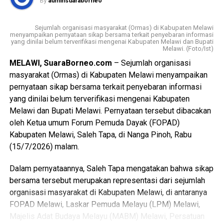
By
adminsuaraborneo
pembangunan di Kabupaten Bengkayang,” katanya.
Sejumlah organisasi masyarakat (Ormas) di Kabupaten Melawi
Albert mengatakan KNPI saat ini menaungi sembilan
menyampaikan pernyataan sikap bersama terkait penyebaran informasi
organisasi kepemudaan (OKP) yang terus didorong agar
yang dinilai belum terverifikasi mengenai Kabupaten Melawi dan Bupati
Melawi. (Foto/Ist)
tetap aktif menjalankan kegiatan kemasyarakatan dan
MELAWI, SuaraBorneo.com
– Sejumlah organisasi
meningkatkan eksistensi melalui program-program yang
masyarakat (Ormas) di Kabupaten Melawi menyampaikan
bermanfaat bagi masyarakat.
pernyataan sikap bersama terkait penyebaran informasi
yang dinilai belum terverifikasi mengenai Kabupaten
Ia menjelaskan, KNPI telah menyiapkan tiga agenda utama
Melawi dan Bupati Melawi. Pernyataan tersebut dibacakan
pada 2026, yakni pembinaan organisasi kepemudaan,
oleh Ketua umum Forum Pemuda Dayak (FOPAD)
pengembangan kewirausahaan bagi pemuda, serta
Kabupaten Melawi, Saleh Tapa, di Nanga Pinoh, Rabu
peringatan Hari Sumpah Pemuda pada 28 Oktober
(15/7/2026) malam.
mendatang.
Dalam pernyataannya, Saleh Tapa mengatakan bahwa sikap
Melalui kegiatan pembinaan tersebut, KNPI Bengkayang
bersama tersebut merupakan representasi dari sejumlah
berharap sinergi antara pemerintah, aparat keamanan, dan
organisasi masyarakat di Kabupaten Melawi, di antaranya
organisasi kepemudaan semakin kuat sehingga pemuda
FOPAD Melawi, Laskar Pemuda Melayu (LPM) Melawi,
dapat menjadi motor penggerak pembangunan, menjaga
Majelis Adat Budaya Melayu (MABM) Melawi, Persatuan
persatuan, serta berkontribusi dalam mewujudkan