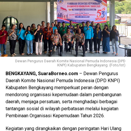
“Melalui kegiatan ini, kami berharap para siswa memiliki
kemampuan dasar untuk memberikan dukungan kepada
teman sebaya serta mengetahui kapan harus mencari
bantuan kepada guru, orang tua, maupun tenaga kesehatan,”
ujar Ns. Ryan.
Pihak SMAN 01 Lumar menyambut positif dan
mengapresiasi inisiatif tersebut. Sekolah berkomitmen
memperkuat upaya pencegahan perundungan demi
Dewan Pengurus Daerah Komite Nasional Pemuda Indonesia (DPD
KNPI) Kabupaten Bengkayang. (Foto/Ist)
mewujudkan lingkungan belajar yang inklusif bagi seluruh
BENGKAYANG, SuaraBorneo.com
– Dewan Pengurus
siswa.
Daerah Komite Nasional Pemuda Indonesia (DPD KNPI)
Rangkaian acara berlangsung interaktif melalui pemaparan
Kabupaten Bengkayang memperkuat peran dengan
materi, diskusi, dan sesi tanya jawab. Antusiasme peserta
mendorong organisasi kepemudaan dalam pembangunan
tampak dari tingginya partisipasi aktif para siswa
daerah, menjaga persatuan, serta menghadapi berbagai
sepanjang kegiatan.
tantangan sosial di wilayah perbatasan melalui kegiatan
Pembinaan Organisasi Kepemudaan Tahun 2026.
Sebagai bentuk komitmen bersama dalam menciptakan
sekolah yang sehat jiwa dan bebas perundungan, kegiatan
Kegiatan yang dirangkaikan dengan peringatan Hari Ulang