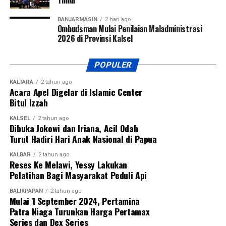
Timur
sebagai simbol dimulainya masa tanam baru sekaligus
dukungan pemerintah daerah terhadap upaya penguatan
BANJARMASIN
2 hari ago
Ombudsman Mulai Penilaian Maladministrasi
ketahanan pangan berbasis kearifan lokal.
2026 di Provinsi Kalsel
Kegiatan Ngarantek Sawa’ Bahu ke-10 menjadi momentum
untuk memperkuat sinergi antara pemerintah daerah,
POPULER
lembaga adat, dan masyarakat dalam menjaga warisan
KALTARA
2 tahun ago
budaya sekaligus mendorong keberlanjutan sektor
Acara Apel Digelar di Islamic Center
Bitul Izzah
pertanian sebagai penopang kehidupan masyarakat Dayak
di Kabupaten Bengkayang. (Robin)
KALSEL
2 tahun ago
Dibuka Jokowi dan Iriana, Acil Odah
Views:
140
Turut Hadiri Hari Anak Nasional di Papua
Bagikan ke
KALBAR
2 tahun ago
Reses Ke Melawi, Yessy Lakukan
Pelatihan Bagi Masyarakat Peduli Api
WhatsApp
0
Facebook
0
BALIKPAPAN
2 tahun ago
Mulai 1 September 2024, Pertamina
Messenger
0
Twitter/X
0
Patra Niaga Turunkan Harga Pertamax
Series dan Dex Series