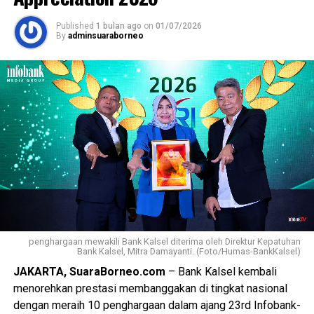
pelaku usaha, Festival Kuliner Khas Banjar Jakarta 2026
Published
1 bulan ago
on
01/07/2026
diharapkan menjadi penggerak ekonomi berbasis budaya.
By
adminsuaraborneo
Selain melestarikan warisan kuliner daerah, kegiatan ini
juga membuka peluang peningkatan pendapatan bagi
UMKM sekaligus memperkuat posisi produk lokal
Kalimantan Selatan di tengah persaingan pasar yang
semakin kompetitif. [adv]
Views:
52
Bagikan ke
WhatsApp
0
Facebook
0
Messenger
0
Twitter/X
0
penghargaan mewakili Bank Kalsel diterima oleh Direktur Kepatuhan
Bank Kalsel, Mitra Damayanti. (Foto/Humas-BankKalsel)
JAKARTA, SuaraBorneo.com
– Bank Kalsel kembali
menorehkan prestasi membanggakan di tingkat nasional
dengan meraih 10 penghargaan dalam ajang 23rd Infobank-