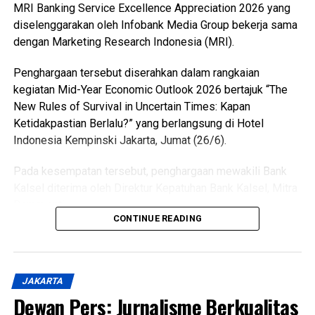
MRI Banking Service Excellence Appreciation 2026 yang
diselenggarakan oleh Infobank Media Group bekerja sama
dengan Marketing Research Indonesia (MRI).
Penghargaan tersebut diserahkan dalam rangkaian
kegiatan Mid-Year Economic Outlook 2026 bertajuk “The
New Rules of Survival in Uncertain Times: Kapan
Ketidakpastian Berlalu?” yang berlangsung di Hotel
Indonesia Kempinski Jakarta, Jumat (26/6).
Pada kesempatan tersebut, penghargaan mewakili Bank
Kalsel diterima oleh Direktur Kepatuhan Bank Kalsel, Mitra
Damayanti.
CONTINUE READING
Penghargaan tersebut merupakan hasil penilaian
independen yang dilakukan oleh Marketing Research
Indonesia (MRI) terhadap kualitas pelayanan perbankan
JAKARTA
melalui berbagai kanal layanan, baik layanan tatap muka
Dewan Pers: Jurnalisme Berkualitas
(walk-in channel) maupun layanan digital (digital channel).