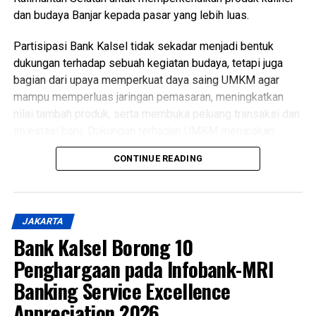
dan budaya Banjar kepada pasar yang lebih luas.
Partisipasi Bank Kalsel tidak sekadar menjadi bentuk
dukungan terhadap sebuah kegiatan budaya, tetapi juga
bagian dari upaya memperkuat daya saing UMKM agar
mampu memperluas jaringan pemasaran, meningkatkan
nilai tambah produk, serta membuka peluang transaksi dan
investasi baru. Dukungan terhadap UMKM merupakan
salah satu fokus Bank Kalsel dalam mendorong
CONTINUE READING
pertumbuhan ekonomi daerah secara berkelanjutan.
Festival ini menghadirkan beragam kuliner khas Banjar,
seperti Soto Banjar, Ketupat Kandangan, Bingka, hingga
JAKARTA
aneka wadai tradisional. Kehadiran berbagai produk
Bank Kalsel Borong 10
unggulan tersebut diharapkan mampu memperkuat citra
Penghargaan pada Infobank-MRI
kuliner Banjar sebagai bagian dari ekonomi kreatif yang
memiliki potensi besar menembus pasar nasional.
Banking Service Excellence
Appreciation 2026
Melalui kolaborasi antara dunia perbankan, komunitas, dan