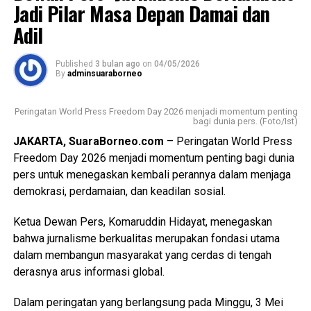
Penilaian dilakukan secara komprehensif terhadap
Jadi Pilar Masa Depan Damai dan
pengalaman nasabah pada berbagai titik interaksi layanan,
Adil
mulai dari kantor cabang, ATM, call center, website, email,
live chat, SMS Banking, hingga kanal digital lainnya.
Published
3 bulan ago
on
04/05/2026
By
adminsuaraborneo
Pada ajang tersebut, Bank Kalsel berhasil meraih
penghargaan sebagai berikut:
Peringatan World Press Freedom Day 2026 menjadi momentum penting
bagi dunia pers. (Foto/Ist)
• The Best Region Bank in Service Excellence for 5
JAKARTA, SuaraBorneo.com
– Peringatan World Press
Consecutive Years (2021–2025) – Golden Award
Freedom Day 2026 menjadi momentum penting bagi dunia
• The 2nd Best Region Bank in Service Excellence 2026 –
pers untuk menegaskan kembali perannya dalam menjaga
Overall Walk In Channel and Digital Channel
demokrasi, perdamaian, dan keadilan sosial.
• The Best Region Bank in Excellence Website
• The 2nd Best Region Bank in Excellence Satpam
Ketua Dewan Pers, Komaruddin Hidayat, menegaskan
• The 2nd Best Region Bank in Excellence Convenient
bahwa jurnalisme berkualitas merupakan fondasi utama
Branch Experience
dalam membangun masyarakat yang cerdas di tengah
• The 2nd Best Region Bank in Excellence ATM
derasnya arus informasi global.
• The 2nd Best Region Bank in Excellence Email
• The 2nd Best Region Bank in Excellence Live Chat
Dalam peringatan yang berlangsung pada Minggu, 3 Mei