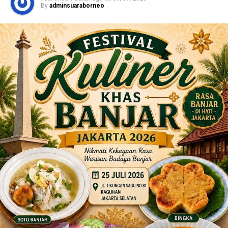
By
adminsuaraborneo