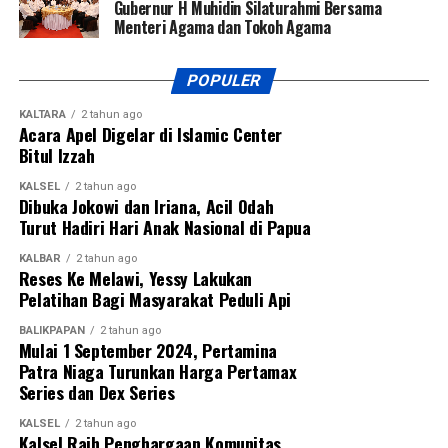
Gubernur H Muhidin Silaturahmi Bersama
Menteri Agama dan Tokoh Agama
POPULER
KALTARA
2 tahun ago
Acara Apel Digelar di Islamic Center
Bitul Izzah
KALSEL
2 tahun ago
Dibuka Jokowi dan Iriana, Acil Odah
Turut Hadiri Hari Anak Nasional di Papua
KALBAR
2 tahun ago
Reses Ke Melawi, Yessy Lakukan
Pelatihan Bagi Masyarakat Peduli Api
BALIKPAPAN
2 tahun ago
Mulai 1 September 2024, Pertamina
Patra Niaga Turunkan Harga Pertamax
Series dan Dex Series
KALSEL
2 tahun ago
Kalsel Raih Penghargaan Komunitas