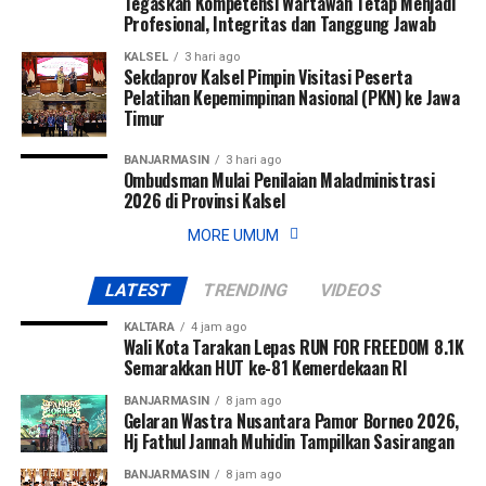
Tegaskan Kompetensi Wartawan Tetap Menjadi
Profesional, Integritas dan Tanggung Jawab
Partisipasi Bank Kalsel dalam kegiatan ini juga menjadi
bagian dari strategi perusahaan dalam memperkuat
KALSEL
3 hari ago
Sekdaprov Kalsel Pimpin Visitasi Peserta
positioning dan meningkatkan brand awareness di tingkat
Pelatihan Kepemimpinan Nasional (PKN) ke Jawa
nasional, sekaligus membuka peluang kolaborasi strategis
Timur
dengan berbagai pihak.
BANJARMASIN
3 hari ago
Ombudsman Mulai Penilaian Maladministrasi
Dengan capaian ini, Bank Kalsel menegaskan komitmennya
2026 di Provinsi Kalsel
untuk terus tumbuh sebagai bank daerah yang kompetitif,
inovatif, dan berkontribusi dalam pembangunan ekonomi
MORE UMUM
Kalimantan Selatan. [adv]
LATEST
TRENDING
VIDEOS
Views:
194
KALTARA
4 jam ago
Bagikan ke
Wali Kota Tarakan Lepas RUN FOR FREEDOM 8.1K
Semarakkan HUT ke-81 Kemerdekaan RI
WhatsApp
0
Facebook
0
BANJARMASIN
8 jam ago
Gelaran Wastra Nusantara Pamor Borneo 2026,
Hj Fathul Jannah Muhidin Tampilkan Sasirangan
Messenger
0
Twitter/X
0
BANJARMASIN
8 jam ago