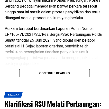
tahun 2021 di wilayah hukum Polsek Perbaungan, Polres
Serdang Bedagai menegaskan bahwa perkara tersebut
hingga saat ini masih dalam proses penyidikan dan terus
ditangani sesuai prosedur hukum yang berlaku.
Perkara tersebut berdasarkan Laporan Polisi Nomor:
LP/165/VI/2021/SU/Res Sergai/Sek Perbaungan/Polda
Sumut tanggal 25 Juni 2021, yang dibuat oleh pelapor
berinisial H. Sejak laporan diterima, penyidik telah
melakukan serangkaian tindakan penyidikan untuk
mengungkap peristiwa pidana serta mengumpulkan alat
bukti yang diperlukan.
CONTINUE READING
Dalam proses penyidikan, penyidik telah memeriksa
pelapor berinisial H dan sejumlah saksi, yakni berinisial A,
MT alias M, RW, MI, serta CNMRS. Selain pemeriksaan
saksi, penyidik juga telah melakukan penyitaan berbagai
SERGAI
barang bukti yang berkaitan dengan perkara, di antaranya
Klarifikasi RSU Melati Perbaungan:
satu lembar slip transfer Bank Mandiri senilai Rp2.500.000,