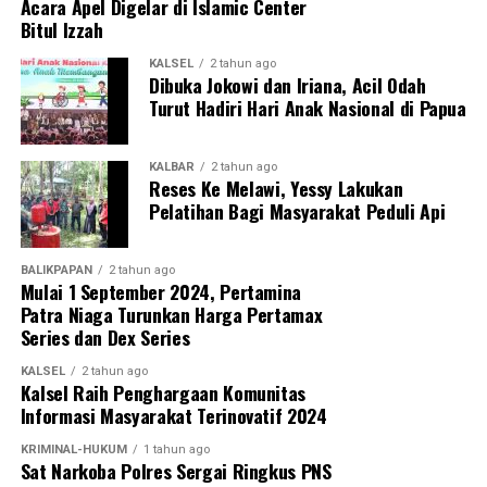
Acara Apel Digelar di Islamic Center
Bitul Izzah
KALSEL
2 tahun ago
Dibuka Jokowi dan Iriana, Acil Odah
Turut Hadiri Hari Anak Nasional di Papua
KALBAR
2 tahun ago
Reses Ke Melawi, Yessy Lakukan
Pelatihan Bagi Masyarakat Peduli Api
BALIKPAPAN
2 tahun ago
Mulai 1 September 2024, Pertamina
Patra Niaga Turunkan Harga Pertamax
Series dan Dex Series
KALSEL
2 tahun ago
Kalsel Raih Penghargaan Komunitas
Informasi Masyarakat Terinovatif 2024
KRIMINAL-HUKUM
1 tahun ago
Sat Narkoba Polres Sergai Ringkus PNS