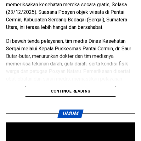
memeriksakan kesehatan mereka secara gratis, Selasa
Perbaungan dapat berjalan lebih optimal serta memberikan
(23/12/2025). Suasana Posyan objek wisata di Pantai
dampak nyata terhadap peningkatan kualitas hidup
Cermin, Kabupaten Serdang Bedagai (Sergai), Sumatera
masyarakat Kabupaten Serdang Bedagai. (Ynr)
Utara, ini terasa lebih hangat dan bersahabat.
Views:
131
Di bawah tenda pelayanan, tim medis Dinas Kesehatan
Bagikan ke
Sergai melalui Kepala Puskesmas Pantai Cermin, dr. Saur
Butar-butar, menurunkan dokter dan tim medisnya
WhatsApp
0
Facebook
0
memeriksa tekanan darah, gula darah, serta kondisi fisik
warga dan petugas Posyan Nataru. Pemeriksaan disertai
Messenger
0
Twitter/X
0
obat-obatan dan saran medis, memastikan pelayanan
berjalan optimal sebagai bagian dari dukungan Operasi
CONTINUE READING
Nataru.
Kepedulian juga datang dari PLN Perbaungan. Atas arahan
UMUM
Manajer PLN Taufik Harijanto, petugas memasang dua unit
lampu penerangan jalan di sekitar Posyan di kiri dan kanan.
Saat malam tiba, cahaya lampu memberi rasa aman
sekaligus mendukung kelancaran pengamanan.