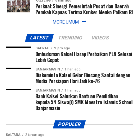
KALTENG
6 hari ago
Perkuat Sinergi Pemerintah Pusat dan Daerah
Pemkab Kapuas Terima Kunker Menko Polkam RI
MORE UMUM
LATEST
TRENDING
VIDEOS
DAERAH
9 jam ago
Ombudsman Kalsel Harap Perbaikan PLN Selesai
Lebih Cepat
BANJARMASIN
1 hari ago
Diskominfo Kalsel Gelar Bincang Santai dengan
Media Persiapan Hari Jadi ke-76
BANJARMASIN
1 hari ago
Bank Kalsel Salurkan Bantuan Pendidikan
kepada 54 Siswa(i) SMK Maestro Islamic School
Banjarmasin
POPULER
KALTARA
2 tahun ago