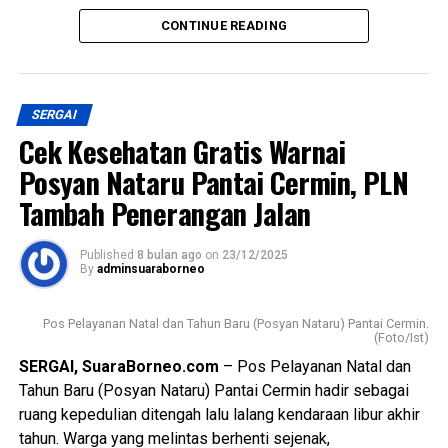
Mitra Yayasan Lubuk Dendang Berjaya, Awang, kepada
CONTINUE READING
wartawan pada Jumat (26/12/2025) menyampaikan bahwa
beroperasinya SPPG Lubuk Bayas merupakan komitmen
bersama dalam mendukung program pemenuhan gizi
SERGAI
masyarakat secara berkelanjutan dan terukur.
Cek Kesehatan Gratis Warnai
“SPPG ini diharapkan menjadi pusat layanan gizi yang tidak
Posyan Nataru Pantai Cermin, PLN
hanya berorientasi pada distribusi, tetapi juga pada
Tambah Penerangan Jalan
peningkatan kualitas kesehatan masyarakat, khususnya
kelompok rentan seperti anak-anak dan ibu,” ujar Awang.
Published
8 bulan ago
on
23/12/2025
By
adminsuaraborneo
Ia menambahkan, pengelolaan SPPG akan mengedepankan
prinsip profesionalitas, akuntabilitas, serta kepatuhan
Pos Pelayanan Natal dan Tahun Baru (Posyan Nataru) Pantai Cermin.
terhadap standar operasional yang telah ditetapkan,
(Foto/Ist)
dengan melibatkan berbagai pemangku kepentingan di
SERGAI, SuaraBorneo.com
– Pos Pelayanan Natal dan
tingkat lokal.
Tahun Baru (Posyan Nataru) Pantai Cermin hadir sebagai
ruang kepedulian ditengah lalu lalang kendaraan libur akhir
Dengan diresmikannya SPPG Lubuk Bayas, diharapkan
tahun. Warga yang melintas berhenti sejenak,
program pemenuhan gizi di wilayah Kecamatan