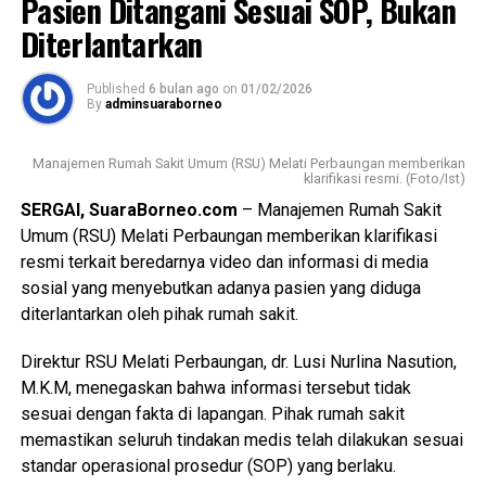
Pasien Ditangani Sesuai SOP, Bukan
satu lembar kwitansi titipan uang panjar pembelian mobil
Avanza, satu lembar fotokopi dokumen transaksi senilai
Diterlantarkan
Rp95.000.000, uang tunai Rp2.500.000, serta satu set
fotokopi BPKB mobil Avanza G Luxury BK 1564 WF.
Published
6 bulan ago
on
01/02/2026
By
adminsuaraborneo
Berdasarkan hasil penyidikan dan alat bukti yang telah
dikumpulkan, penyidik menetapkan seorang tersangka
Manajemen Rumah Sakit Umum (RSU) Melati Perbaungan memberikan
berinisial A. Namun, karena yang bersangkutan belum
klarifikasi resmi. (Foto/Ist)
berhasil ditemukan, penyidik telah menerbitkan Daftar
SERGAI, SuaraBorneo.com
– Manajemen Rumah Sakit
Pencarian Orang (DPO) terhadap tersangka guna
Umum (RSU) Melati Perbaungan memberikan klarifikasi
mempercepat proses penegakan hukum.
resmi terkait beredarnya video dan informasi di media
sosial yang menyebutkan adanya pasien yang diduga
Saat ini, penyidik masih terus melakukan pencarian
diterlantarkan oleh pihak rumah sakit.
terhadap tersangka berinisial A, menelusuri keberadaan
seorang perempuan berinisial LA yang diduga memiliki
Direktur RSU Melati Perbaungan, dr. Lusi Nurlina Nasution,
keterkaitan dengan perkara, serta mencari keberadaan
M.K.M, menegaskan bahwa informasi tersebut tidak
mobil Avanza BK 1564 WF yang diketahui telah dijual oleh
sesuai dengan fakta di lapangan. Pihak rumah sakit
salah seorang saksi dalam perkara tersebut.
memastikan seluruh tindakan medis telah dilakukan sesuai
standar operasional prosedur (SOP) yang berlaku.
Kasat Reskrim Polres Serdang Bedagai melalui Kasi