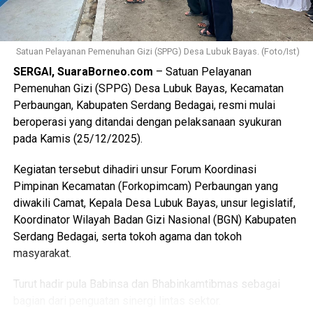
Views:
134
Bagikan ke
Satuan Pelayanan Pemenuhan Gizi (SPPG) Desa Lubuk Bayas. (Foto/Ist)
SERGAI, SuaraBorneo.com
– Satuan Pelayanan
WhatsApp
0
Facebook
0
Pemenuhan Gizi (SPPG) Desa Lubuk Bayas, Kecamatan
Perbaungan, Kabupaten Serdang Bedagai, resmi mulai
Messenger
0
Twitter/X
0
beroperasi yang ditandai dengan pelaksanaan syukuran
pada Kamis (25/12/2025).
Kegiatan tersebut dihadiri unsur Forum Koordinasi
Pimpinan Kecamatan (Forkopimcam) Perbaungan yang
diwakili Camat, Kepala Desa Lubuk Bayas, unsur legislatif,
Koordinator Wilayah Badan Gizi Nasional (BGN) Kabupaten
Serdang Bedagai, serta tokoh agama dan tokoh
masyarakat.
Turut hadir pula Babinsa dan Bhabinkamtibmas sebagai
bagian dari penguatan sinergi lintas sektor.