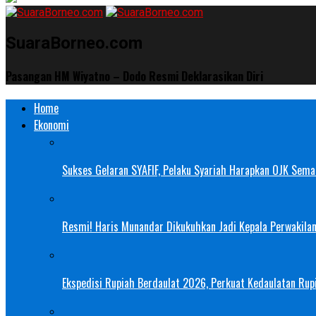
SuaraBorneo.com
Pasangan HM Wiyatno – Dodo Resmi Deklarasikan Diri
Home
Ekonomi
Sukses Gelaran SYAFIF, Pelaku Syariah Harapkan OJK Semak
Resmi! Haris Munandar Dikukuhkan Jadi Kepala Perwakilan
Ekspedisi Rupiah Berdaulat 2026, Perkuat Kedaulatan Rupi