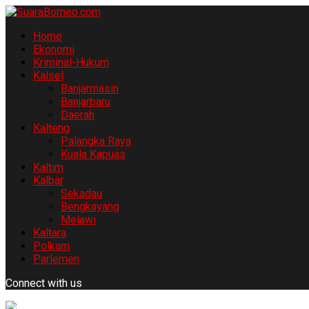
Home
Ekonomi
Kriminal-Hukum
Kalsel
Banjarmasin
Banjarbaru
Daerah
Kalteng
Palangka Raya
Kuala Kapuas
Kaltim
Kalbar
Sekadau
Bengkayang
Melawi
Kaltara
Polkam
Parlemen
Connect with us