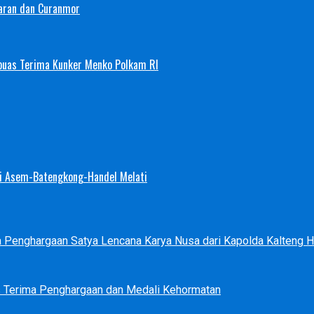
aran dan Curanmor
puas Terima Kunker Menko Polkam RI
Sei Asem-Batengkong-Handel Melati
ma Penghargaan Satya Lencana Karya Nusa dari Kapolda Kalteng
s Terima Penghargaan dan Medali Kehormatan