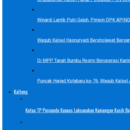
Winardi Lantik Putri Galuh, Pimpin DPK APIN
Wagub Kalsel Hasnuryadi Bersholawat Bersa
Di MPP Tanah Bumbu Resmi Beroperasi Kanto
Puncak Harjad Kotabaru ke-76, Wagub Kalsel
Kalteng
Ketua TP Posyandu Kapuas Laksanakan Kunjungan Kasih Bag