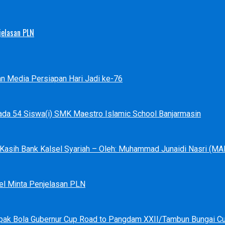
jelasan PLN
an Media Persiapan Hari Jadi ke-76
ada 54 Siswa(i) SMK Maestro Islamic School Banjarmasin
a Kasih Bank Kalsel Syariah – Oleh: Muhammad Junaidi Nasri (
el Minta Penjelasan PLN
pak Bola Gubernur Cup Road to Pangdam XXII/Tambun Bungai C