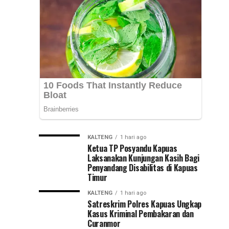
Selesai
pemadaman
listrik
Lebih
bergilir
di
Cepat
sejumlah
wilayah
Kalimantan
Selatan,
Hadi
Rahman,...
KALTENG
1 hari ago
Ketua TP Posyandu Kapuas
Laksanakan Kunjungan Kasih Bagi
Penyandang Disabilitas di Kapuas
Timur
KALTENG
1 hari ago
Satreskrim Polres Kapuas Ungkap
Kasus Kriminal Pembakaran dan
Curanmor