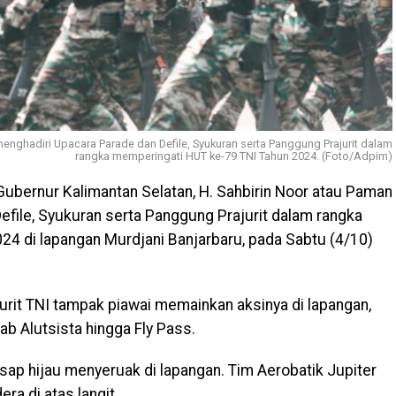
menghadiri Upacara Parade dan Defile, Syukuran serta Panggung Prajurit dalam
rangka memperingati HUT ke-79 TNI Tahun 2024. (Foto/Adpim)
ubernur Kalimantan Selatan, H. Sahbirin Noor atau Paman
efile, Syukuran serta Panggung Prajurit dalam rangka
4 di lapangan Murdjani Banjarbaru, pada Sabtu (4/10)
jurit TNI tampak piawai memainkan aksinya di lapangan,
rab Alutsista hingga Fly Pass.
asap hijau menyeruak di lapangan. Tim Aerobatik Jupiter
a di atas langit.