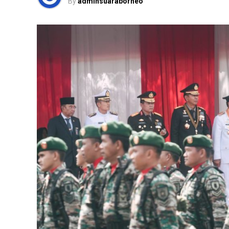
By
adminsuaraborneo