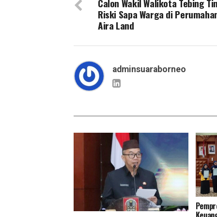
Calon Wakil Walikota Tebing Ti
Riski Sapa Warga di Perumahan
Aira Land
adminsuaraborneo
Pempro
Keuang