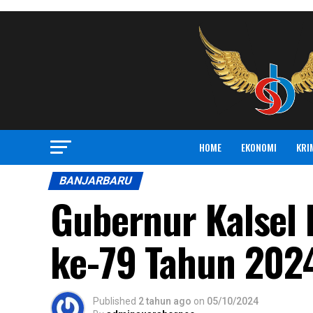
HOME
EKONOMI
KRI
BANJARBARU
Gubernur Kalsel 
ke-79 Tahun 2024
Published
2 tahun ago
on
05/10/2024