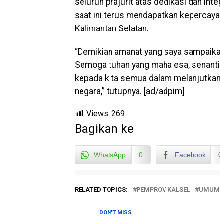
seluruh prajurit atas dedikasi dan in
saat ini terus mendapatkan kepercayaa
Kalimantan Selatan.
“Demikian amanat yang saya sampaika
Semoga tuhan yang maha esa, senanti
kepada kita semua dalam melanjutkan
negara,” tutupnya. [ad/adpim]
Views:
269
Bagikan ke
WhatsApp
0
Facebook
RELATED TOPICS:
PEMPROV KALSEL
UMUM
DON'T MISS