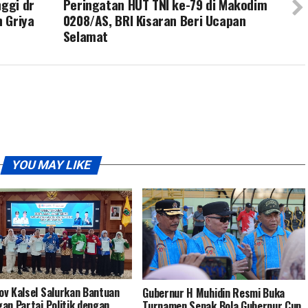
nggi dr
Peringatan HUT TNI ke-79 di Makodim
 Griya
0208/AS, BRI Kisaran Beri Ucapan
Selamat
YOU MAY LIKE
v Kalsel Salurkan Bantuan
Gubernur H Muhidin Resmi Buka
an Partai Politik dengan
Turnamen Sepak Bola Gubernur Cup