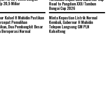
Rp 20,5 Miliar
Road to Pangdam XXII/Tambun
Bungai Cup 2026
ur Kalsel H Muhidin Pastikan
Minta Kepastian Listrik Normal
rcepat Pemulihan
Kembali, Gubernur H Muhidin
rikan, Dua Pembangkit Besar
Telepon Langsung GM PLN
 Beroperasi Normal
Kalselteng