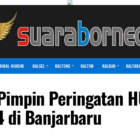
MINAL-HUKUM
KALSEL
KALTENG
KALTIM
KALBAR
KALTAR
Pimpin Peringatan H
 di Banjarbaru