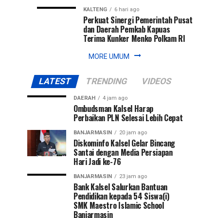
KALTENG
6 hari ago
Perkuat Sinergi Pemerintah Pusat
dan Daerah Pemkab Kapuas
Terima Kunker Menko Polkam RI
MORE UMUM
LATEST
TRENDING
VIDEOS
DAERAH
4 jam ago
Ombudsman Kalsel Harap
Perbaikan PLN Selesai Lebih Cepat
BANJARMASIN
20 jam ago
Diskominfo Kalsel Gelar Bincang
Santai dengan Media Persiapan
Hari Jadi ke-76
BANJARMASIN
23 jam ago
Bank Kalsel Salurkan Bantuan
Pendidikan kepada 54 Siswa(i)
SMK Maestro Islamic School
Banjarmasin