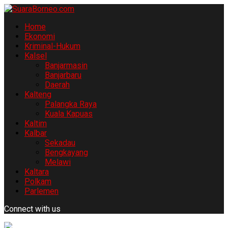
Home
Ekonomi
Kriminal-Hukum
Kalsel
Banjarmasin
Banjarbaru
Daerah
Kalteng
Palangka Raya
Kuala Kapuas
Kaltim
Kalbar
Sekadau
Bengkayang
Melawi
Kaltara
Polkam
Parlemen
Connect with us