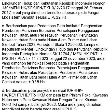
Lingkungan Hidup dan Kehutanan Republik Indonesia Nomor:
130/MENLHK/SEKJEN/PKL.0/ 2/2017 tanggal 28 Februari
2017, areal yang dimohon terindikasi berada pada Fungsi
Ekosistem Gambut seluas ± 78,22 Ha
c. Berdasarkan pada Penetapan Peta Indikatif Penghentian
Pemberian Perizinan Berusaha, Persetujuan Penggunaan
Kawasan Hutan, atau Persetujuan Perubahan Peruntukan
Kawasan Hutan Baru pada Hutan Alam Primer dan Lahan
Gambut Tahun 2023 Periode II Skala 1:250.000, Lampiran
Keputusan Menteri Lingkungan Hidup dan Kehutanan Republik
Indonesia Ditetapkan Nomor: SK.12764 / MENLHK-PKTL /
IPSDH / PLA.2 / 11 / 2023 tanggal 22 november 2023, areal
yang dimohon terindikasi berada pada Penghentian
Pemberian Perizinan Berusaha, Persetujuan Penggunaan
Kawasan Hutan, atau Persetujuan Perubahan Peruntukan
Kawasan Hutan Baru pada Hutan Alam Primer dan Lahan
Gambut seluas ± 0,38 Ha
d. Berdasarkan peta penyebaran areal IUPHHK-
HA/RE/HTI/HD/TR/HKM dan peta Izin Pinjam Pakai Kawasan
Hutan serta Peta Kawasan Hutan Dengan Tujuan Khusus
(KHDTK) sampai bulan juli 2023, Maka areal yang dimohon
terindikasi tidak berada pada areal IUPHHK-