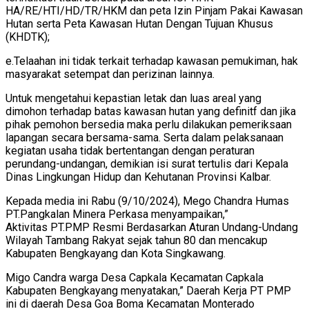
HA/RE/HTI/HD/TR/HKM dan peta Izin Pinjam Pakai Kawasan
Hutan serta Peta Kawasan Hutan Dengan Tujuan Khusus
(KHDTK);
e.Telaahan ini tidak terkait terhadap kawasan pemukiman, hak
masyarakat setempat dan perizinan lainnya.
Untuk mengetahui kepastian letak dan luas areal yang
dimohon terhadap batas kawasan hutan yang definitf dan jika
pihak pemohon bersedia maka perlu dilakukan pemeriksaan
lapangan secara bersama-sama. Serta dalam pelaksanaan
kegiatan usaha tidak bertentangan dengan peraturan
perundang-undangan, demikian isi surat tertulis dari Kepala
Dinas Lingkungan Hidup dan Kehutanan Provinsi Kalbar.
Kepada media ini Rabu (9/10/2024), Mego Chandra Humas
PT.Pangkalan Minera Perkasa menyampaikan,”
Aktivitas PT.PMP Resmi Berdasarkan Aturan Undang-Undang
Wilayah Tambang Rakyat sejak tahun 80 dan mencakup
Kabupaten Bengkayang dan Kota Singkawang.
Migo Candra warga Desa Capkala Kecamatan Capkala
Kabupaten Bengkayang menyatakan,” Daerah Kerja PT PMP
ini di daerah Desa Goa Boma Kecamatan Monterado