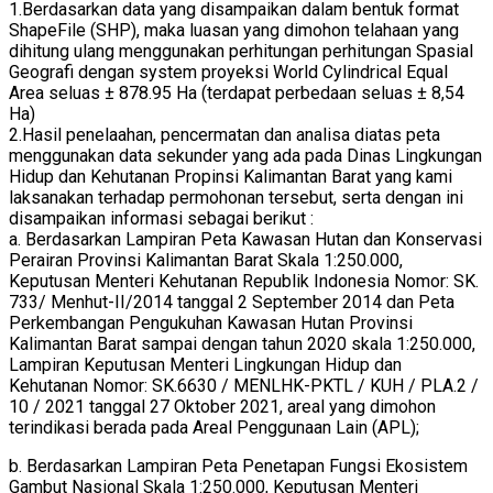
1.Berdasarkan data yang disampaikan dalam bentuk format
ShapeFile (SHP), maka luasan yang dimohon telahaan yang
dihitung ulang menggunakan perhitungan perhitungan Spasial
Geografi dengan system proyeksi World Cylindrical Equal
Area seluas ± 878.95 Ha (terdapat perbedaan seluas ± 8,54
Ha)
2.Hasil penelaahan, pencermatan dan analisa diatas peta
menggunakan data sekunder yang ada pada Dinas Lingkungan
Hidup dan Kehutanan Propinsi Kalimantan Barat yang kami
laksanakan terhadap permohonan tersebut, serta dengan ini
disampaikan informasi sebagai berikut :
a. Berdasarkan Lampiran Peta Kawasan Hutan dan Konservasi
Perairan Provinsi Kalimantan Barat Skala 1:250.000,
Keputusan Menteri Kehutanan Republik Indonesia Nomor: SK.
733/ Menhut-II/2014 tanggal 2 September 2014 dan Peta
Perkembangan Pengukuhan Kawasan Hutan Provinsi
Kalimantan Barat sampai dengan tahun 2020 skala 1:250.000,
Lampiran Keputusan Menteri Lingkungan Hidup dan
Kehutanan Nomor: SK.6630 / MENLHK-PKTL / KUH / PLA.2 /
10 / 2021 tanggal 27 Oktober 2021, areal yang dimohon
terindikasi berada pada Areal Penggunaan Lain (APL);
b. Berdasarkan Lampiran Peta Penetapan Fungsi Ekosistem
Gambut Nasional Skala 1:250.000, Keputusan Menteri