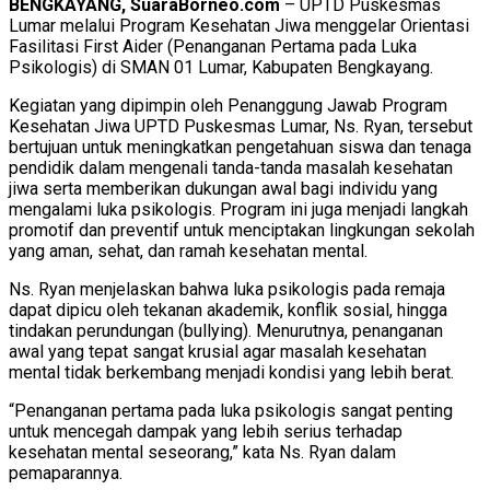
BENGKAYANG, SuaraBorneo.com
– UPTD Puskesmas
Lumar melalui Program Kesehatan Jiwa menggelar Orientasi
Fasilitasi First Aider (Penanganan Pertama pada Luka
Psikologis) di SMAN 01 Lumar, Kabupaten Bengkayang.
Kegiatan yang dipimpin oleh Penanggung Jawab Program
Kesehatan Jiwa UPTD Puskesmas Lumar, Ns. Ryan, tersebut
bertujuan untuk meningkatkan pengetahuan siswa dan tenaga
pendidik dalam mengenali tanda-tanda masalah kesehatan
jiwa serta memberikan dukungan awal bagi individu yang
mengalami luka psikologis. Program ini juga menjadi langkah
promotif dan preventif untuk menciptakan lingkungan sekolah
yang aman, sehat, dan ramah kesehatan mental.
Ns. Ryan menjelaskan bahwa luka psikologis pada remaja
dapat dipicu oleh tekanan akademik, konflik sosial, hingga
tindakan perundungan (bullying). Menurutnya, penanganan
awal yang tepat sangat krusial agar masalah kesehatan
mental tidak berkembang menjadi kondisi yang lebih berat.
“Penanganan pertama pada luka psikologis sangat penting
untuk mencegah dampak yang lebih serius terhadap
kesehatan mental seseorang,” kata Ns. Ryan dalam
pemaparannya.