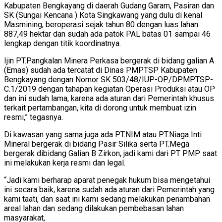
Kabupaten Bengkayang di daerah Gudang Garam, Pasiran dan
SK (Sungai Kencana ) Kota Singkawang yang dulu di kenal
Masmining, beroperasi sejak tahun 80 dengan luas lahan
887,49 hektar dan sudah ada patok PAL batas 01 sampai 46
lengkap dengan titik koordinatnya.
Ijin PT.Pangkalan Minera Perkasa bergerak di bidang galian A
(Emas) sudah ada tercatat di Dinas PMPTSP Kabupaten
Bengkayang dengan Nomor SK 503/48/IUP-OP/DPMPTSP-
C.1/2019 dengan tahapan kegiatan Operasi Produksi atau OP
dan ini sudah lama, karena ada aturan dari Pemerintah khusus
terkait pertambangan, kita di dorong untuk membuat izin
resmi,” tegasnya.
Di kawasan yang sama juga ada PT.NIM atau PT.Niaga Inti
Mineral bergerak di bidang Pasir Silika serta PT.Mega
bergerak dibidang Galian B Zirkon, jadi kami dari PT PMP saat
ini melakukan kerja resmi dan legal.
“Jadi kami berharap aparat penegak hukum bisa mengetahui
ini secara baik, karena sudah ada aturan dari Pemerintah yang
kami taati, dan saat ini kami sedang melakukan penambahan
areal lahan dan sedang dilakukan pembebasan lahan
masyarakat,