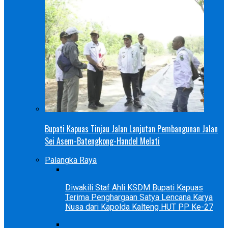
Bupati Kapuas Tinjau Jalan Lanjutan Pembangunan Jalan
Sei Asem-Batengkong-Handel Melati
Palangka Raya
Diwakili Staf Ahli KSDM Bupati Kapuas
Terima Penghargaan Satya Lencana Karya
Nusa dari Kapolda Kalteng HUT PP Ke-27