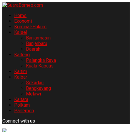
Home
Ekonomi
Kriminal-Hukum
Kalsel
Banjarmasin
Banjarbaru
Daerah
Kalteng
Palangka Raya
Kuala Kapuas
Kaltim
Kalbar
Sekadau
Bengkayang
Melawi
Kaltara
Polkam
Parlemen
Connect with us