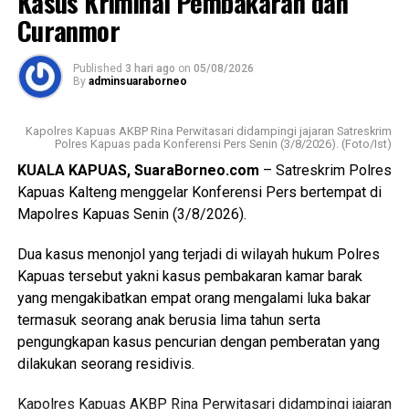
Kasus Kriminal Pembakaran dan
Bagikan ke
perhatian pemerintah daerah kepada masyarakat yang
Curanmor
tergolong rentan sekaligus memperkuat pelaksanaan
transformasi Posyandu yang kini tidak hanya berfokus
WhatsApp
0
Facebook
0
Published
3 hari ago
on
05/08/2026
pada pelayanan kesehatan ibu dan anak, tetapi juga
By
adminsuaraborneo
mencakup enam bidang Standar Pelayanan Minimal.
Messenger
0
Twitter/X
0
Kapolres Kapuas AKBP Rina Perwitasari didampingi jajaran Satreskrim
Ia mengatakan keberhasilan implementasi Posyandu 6
Polres Kapuas pada Konferensi Pers Senin (3/8/2026). (Foto/Ist)
Bidang SPM memerlukan kolaborasi seluruh pihak mulai
KUALA KAPUAS, SuaraBorneo.com
– Satreskrim Polres
dari pemerintah daerah pemerintah kecamatan pemerintah
Kapuas Kalteng menggelar Konferensi Pers bertempat di
desa tenaga kesehatan kader Posyandu hingga
Mapolres Kapuas Senin (3/8/2026).
masyarakat.
Dua kasus menonjol yang terjadi di wilayah hukum Polres
“Oleh karena itu sinergi lintas sektor menjadi kunci agar
Kapuas tersebut yakni kasus pembakaran kamar barak
berbagai persoalan kesehatan dan sosial dapat dideteksi
yang mengakibatkan empat orang mengalami luka bakar
sejak dini serta ditangani secara cepat dan tepat, ” katanya.
termasuk seorang anak berusia lima tahun serta
pengungkapan kasus pencurian dengan pemberatan yang
Lebih lanjut ia mengatakan melalui kegiatan tersebut Tim
dilakukan seorang residivis.
Pembina Posyandu Kabupaten Kapuas juga memperkuat
koordinasi.
Kapolres Kapuas AKBP Rina Perwitasari didampingi jajaran