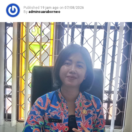
Published
19 jam ago
on
07/08/2026
By
adminsuaraborneo