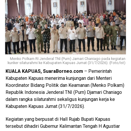
“Malam kejadian tersangka sempat datang ke lokasi dan
berkumpul bersama para korban. Namun usai kembali dari
menonton pertandingan final Piala Dunia ia kembali
mendatangi barak karena kembali terlibat cekcok dengan
korban,” katanya.
Nah saat pintu kamar dikunci dari dalam tersangka
menggedor hingga mendobrak pintu kemudian masuk
Menko Polkam RI Jenderal TNI (Purn) Jamari Chaniago pada kegiatan
kunker silaturahmi ke Kabupaten Kapuas Jumat (31/7/2026). (Foto/Ist)
sambil merusak sejumlah barang dan melanjutkan
KUALA KAPUAS, SuaraBorneo.com
– Pemerintah
pertengkaran.
Kabupaten Kapuas menerima kunjungan dari Menteri
Tak lama kemudian tersangka diduga menyiramkan sekitar
Koordinator Bidang Politik dan Keamanan (Menko Polkam)
satu liter BBM jenis pertalite ke lantai kamar dan barang-
Republik Indonesia Jenderal TNI (Purn) Djamari Chaniago
barang milik korban sebelum menyalakan korek api yang
dalam rangka silaturahmi sekaligus kunjungan kerja ke
memicu kobaran api.
Kabupaten Kapuas Jumat (31/7/2026).
Akibat kebakaran tersebut empat orang mengalami luka
Kegiatan yang berpusat di Hall Rujab Bupati Kapuas
bakar, yakni Rah (26) Muh(5) Len (26) dan Am(25). Selain
tersebut dihadiri Gubernur Kalimantan Tengah H Agustiar