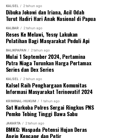
KALSEL
2 tahun ago
Dibuka Jokowi dan Iriana, Acil Odah
Turut Hadiri Hari Anak Nasional di Papua
KALBAR
2 tahun ago
Reses Ke Melawi, Yessy Lakukan
Pelatihan Bagi Masyarakat Peduli Api
BALIKPAPAN
2 tahun ago
Mulai 1 September 2024, Pertamina
Patra Niaga Turunkan Harga Pertamax
Series dan Dex Series
KALSEL
2 tahun ago
Kalsel Raih Penghargaan Komunitas
Informasi Masyarakat Terinovatif 2024
KRIMINAL-HUKUM
1 tahun ago
Sat Narkoba Polres Sergai Ringkus PNS
Pemko Tebing Tinggi Bawa Sabu
JAKARTA
2 tahun ago
BMKG: Waspada Potensi Hujan Deras
Angin Kencang dan Petir