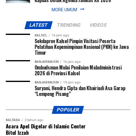
Kapuas Untuk Agenda Jamnas XII 2026
MORE UMUM
LATEST
TRENDING
VIDEOS
KALSEL
16 jam ago
Sekdaprov Kalsel Pimpin Visitasi Peserta
Pelatihan Kepemimpinan Nasional (PKN) ke Jawa
Timur
BANJARMASIN
16 jam ago
Ombudsman Mulai Penilaian Maladministrasi
2026 di Provinsi Kalsel
BANJARMASIN
19 jam ago
Suryani, Hendra Cipta dan Khairiadi Asa Garap
“Lempeng Pisang”
POPULER
KALTARA
2 tahun ago
Acara Apel Digelar di Islamic Center
Bitul Izzah