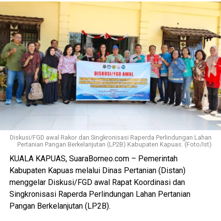
pelayana kepada pelaku usaha maupun masyarakat
semakin optimal.
Ia juga mengapresiasi dukungan seluruh pelaku usaha yang
bersedia direlokasi tanpa adanya penolakan. Seluruh 16
pemotong unggas telah memenuhi kewajiban membayar
retribusi.
Ia menambahkan sesuai Perda yang berlaku yakni sebesar
Rp300 per ekor meningkat dari tarif sebelumnya Rp100
per ekor. Dana ini masuk pendapatan daerah kemudian
kembali kepada peningkatan fasilitas RPU itu sendiri.
Diskusi/FGD awal Rakor dan Singkronisasi Raperda Perlindungan Lahan
Pertanian Pangan Berkelanjutan (LP2B) Kabupaten Kapuas. (Foto/Ist)
“Pemerintah Kabupaten Kapuas berharap proses
KUALA KAPUAS, SuaraBorneo.com – Pemerintah
pemotongan unggas dapat berlangsung lebih tertata
Kabupaten Kapuas melalui Dinas Pertanian (Distan)
memenuhi standar kesehatan masyarakat serta
menggelar Diskusi/FGD awal Rapat Koordinasi dan
menghasilkan produk unggas yang lebih bersih serta aman
Singkronisasi Raperda Perlindungan Lahan Pertanian
dikonsumsi,” ujarnya. (Ujg/SB)
Pangan Berkelanjutan (LP2B).
Views:
10