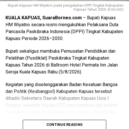
Tenggara. Ini merupakan hal positif bagi perkembangan
Bupati Kapuas HM Wiyatno pada pengukuhan DPPI Tingkat Kabupaten
Kapuas Tahun 2026. (Foto/Ist)
anak-anak terutama duta Pramuka Kabupaten Kapuas,”
KUALA KAPUAS, SuaraBorneo.com
– Bupati Kapuas
ujarnya. (Ujg/SB)
HM Wiyatno secara resmi mengukuhkan Pelaksana Duta
Pancasila Paskibraka Indonesia (DPPI) Tingkat Kabupaten
Views:
10
Kapuas Periode 2026–2030.
Bagikan ke
Bupati sekaligus membuka Pemusatan Pendidikan dan
WhatsApp
0
Facebook
0
Pelatihan (Pusdiklat) Paskibraka Tingkat Kabupaten
Kapuas Tahun 2026 di Ballroom Hotel Permata Inn Jalan
Messenger
0
Twitter/X
0
Seroja Kuala Kapuas Rabu (5/8/2026).
Kegiatan yang diselenggarakan Badan Kesatuan Bangsa
dan Politik (Kesbangpol) Kabupaten Kapuas tersebut
dihadiri Sekretaris Daerah Kabupaten Kapuas Usis I
Sangkai sejumlah Kepala OPD para pembina dan pelatih
Paskibraka purna Paskibraka serta anggota Paskibraka
Kabupaten Kapuas Tahun 2026.
CONTINUE READING