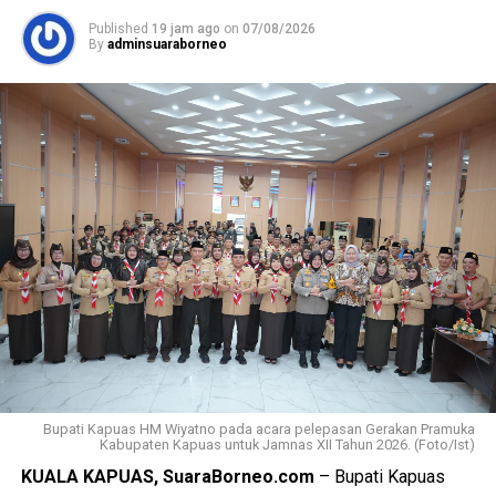
Published
19 jam ago
on
07/08/2026
Lebih lanjut ia menjelaskan luasan lahan pertanian pangan
By
adminsuaraborneo
berkelanjutan (LP2B) Kabupaten Kapuas adalah 38.323,62
Ha.
Kemudian luasan cadangan lahan pertanian berkelanjutan
(LCP2B) Kabupaten Kapuas 22.553,37 Ha.
Meski begitu terjadi permasalahan atas kondisi lahan di
antaranya perbedaan data antar instansi perubahan
penggunaan lahan singkronisasi dengan RTRW dan RDTR.
“Oleh karena itu terkait hal tersebut kami menyepakati data
final LP2B data LCP2B menyempurnakan Raperda melalui
proses harmonisasi dan pembahasan DPRD,” ujarnya.
(Ujg/SB)
Bupati Kapuas HM Wiyatno pada acara pelepasan Gerakan Pramuka
Views:
9
Kabupaten Kapuas untuk Jamnas XII Tahun 2026. (Foto/Ist)
Bagikan ke
KUALA KAPUAS, SuaraBorneo.com
– Bupati Kapuas