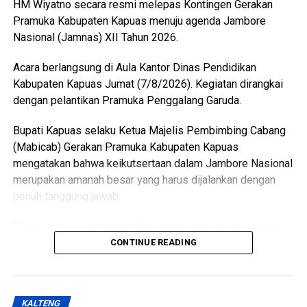
HM Wiyatno secara resmi melepas Kontingen Gerakan
Pramuka Kabupaten Kapuas menuju agenda Jambore
WhatsApp
0
Facebook
0
Nasional (Jamnas) XII Tahun 2026.
Messenger
0
Twitter/X
0
Acara berlangsung di Aula Kantor Dinas Pendidikan
Kabupaten Kapuas Jumat (7/8/2026). Kegiatan dirangkai
dengan pelantikan Pramuka Penggalang Garuda.
Bupati Kapuas selaku Ketua Majelis Pembimbing Cabang
(Mabicab) Gerakan Pramuka Kabupaten Kapuas
mengatakan bahwa keikutsertaan dalam Jambore Nasional
merupakan amanah besar yang harus dijalankan dengan
penuh tanggung jawab.
“Dalam hal ini jadilah duta Kabupaten Kapuas yang mampu
menunjukkan sikap disiplin, sopan santun semangat
CONTINUE READING
gotong royong, serta menjunjung tinggi nilai-nilai Tri Satya
dan Dasa Dharma Pramuka,” ujarnya.
KALTENG
Ia mengatakan pembentukan karakter tersebut selaras