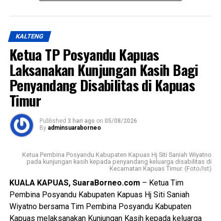
Bupati HM Wiyatno menegaskan bahwa Pemerintah
Kabupaten Kapuas berkomitmen mewujudkan
pembangunan yang berorientasi pada peningkatan kualitas
KALTENG
sumber daya manusia sebagai bagian dari visi daerah,
Ketua TP Posyandu Kapuas
yakni mewujudkan masyarakat Kabupaten Kapuas yang
berdaya saing, sejahtera indah aman dan religius.
Laksanakan Kunjungan Kasih Bagi
Penyandang Disabilitas di Kapuas
Ia mengatakan keberhasilan pembangunan tidak hanya
Timur
diukur dari kemajuan fisik dan ekonomi tetapi juga dari
lahirnya generasi muda yang memiliki integritas jiwa
nasionalisme mampu beradaptasi dengan perkembangan
Published
3 hari ago
on
05/08/2026
By
adminsuaraborneo
zaman, serta tetap berpegang teguh pada nilai-nilai
Pancasila sebagai dasar kehidupan berbangsa dan
Ketua Pembina Posyandu Kabupaten Kapuas Hj Siti Saniah Wiyatno
bernegara.
pada kunjungan kasih kepada penyandang keluarga disabilitas di
Kecamatan Kapuas Timur. (Foto/Ist)
$Paskibraka merupakan wadah pembentukan karakter
KUALA KAPUAS, SuaraBorneo.com
– Ketua Tim
generasi muda yang berlandaskan nilai-nilai Pancasila
Pembina Posyandu Kabupaten Kapuas Hj Siti Saniah
cinta tanah air disiplin tanggung jawab kepemimpinan, dan
Wiyatno bersama Tim Pembina Posyandu Kabupaten
semangat gotong royong,” ujarnya.
Kapuas melaksanakan Kunjungan Kasih kepada keluarga