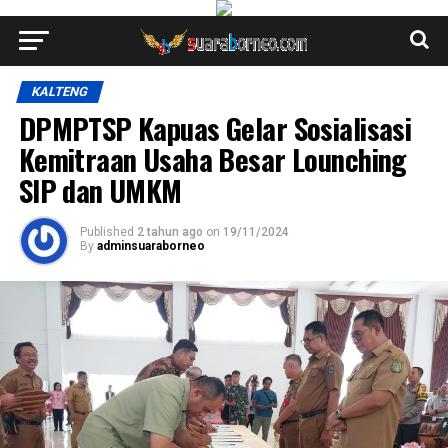
KALTENG
DPMPTSP Kapuas Gelar Sosialisasi
Kemitraan Usaha Besar Lounching
SIP dan UMKM
Published
2 tahun ago
on
19/11/2024
By
adminsuaraborneo