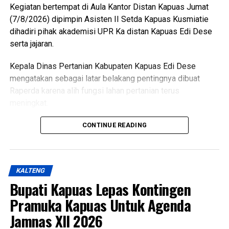
Kegiatan bertempat di Aula Kantor Distan Kapuas Jumat
Bagikan ke
(7/8/2026) dipimpin Asisten II Setda Kapuas Kusmiatie
dihadiri pihak akademisi UPR Ka distan Kapuas Edi Dese
WhatsApp
0
Facebook
0
serta jajaran.
Kepala Dinas Pertanian Kabupaten Kapuas Edi Dese
Messenger
0
Twitter/X
0
mengatakan sebagai latar belakang pentingnya dibuat
Raperda karena alih fungsi lahan pertanian terus
meningkat.
“Penyusunan Raperda sebagai dasar perlindungan lahan
CONTINUE READING
pertanian,” katanya.
Ia menjelaskan terkait dasar hukum penyusunan Raperda
KALTENG
hukum UU Nomor 41 Tahun 2009 tentang Perlindungan
Bupati Kapuas Lepas Kontingen
LP2B PP Nomor 1 Tahun 2011 kemudian Peraturan
pelaksana lainnya yakni Keputusan Bupati Kapuas Nomor
Pramuka Kapuas Untuk Agenda
537/DISTAN Tahun 2022 tentang Penetapan KP2B LP2B
Jamnas XII 2026
dan LCP2B.