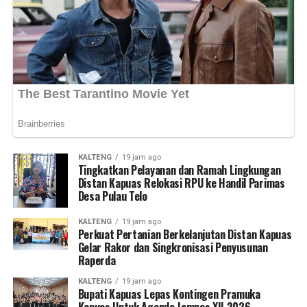
berkelanjutan di Kabupaten Kapuas maupun Kalimantan
Tengah,” ujarnya. (Ujg/SB)
Views:
31
Bagikan ke
WhatsApp
0
Facebook
0
Messenger
0
Twitter/X
0
KALTENG
19 jam ago
Tingkatkan Pelayanan dan Ramah Lingkungan
Distan Kapuas Relokasi RPU ke Handil Parimas
Desa Pulau Telo
KALTENG
19 jam ago
Perkuat Pertanian Berkelanjutan Distan Kapuas
Gelar Rakor dan Singkronisasi Penyusunan
Raperda
KALTENG
19 jam ago
Bupati Kapuas Lepas Kontingen Pramuka