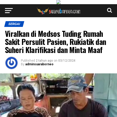
SERGAI
Viralkan di Medsos Tuding Rumah
Sakit Persulit Pasien, Rukiatik dan
Suheri Klarifikasi dan Minta Maaf
Published
2 tahun ago
on
03/12/2024
By
adminsuaraborneo