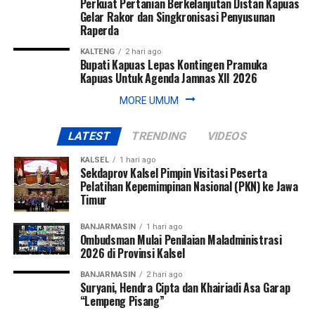
Perkuat Pertanian Berkelanjutan Distan Kapuas
Gelar Rakor dan Singkronisasi Penyusunan
Raperda
KALTENG
2 hari ago
Bupati Kapuas Lepas Kontingen Pramuka
Kapuas Untuk Agenda Jamnas XII 2026
MORE UMUM
LATEST
TRENDING
VIDEOS
KALSEL
1 hari ago
Sekdaprov Kalsel Pimpin Visitasi Peserta
Pelatihan Kepemimpinan Nasional (PKN) ke Jawa
Timur
BANJARMASIN
1 hari ago
Ombudsman Mulai Penilaian Maladministrasi
2026 di Provinsi Kalsel
BANJARMASIN
2 hari ago
Suryani, Hendra Cipta dan Khairiadi Asa Garap
“Lempeng Pisang”