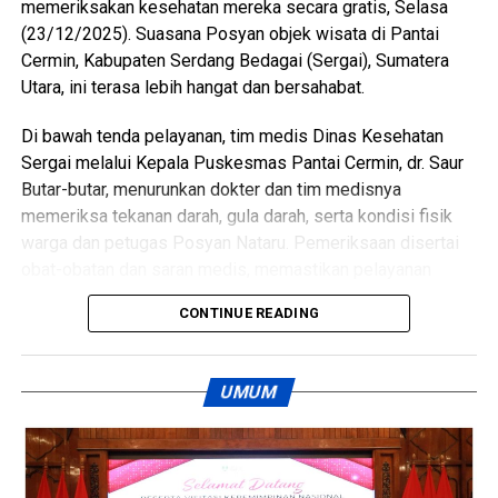
memeriksakan kesehatan mereka secara gratis, Selasa
Perbaungan dapat berjalan lebih optimal serta memberikan
(23/12/2025). Suasana Posyan objek wisata di Pantai
dampak nyata terhadap peningkatan kualitas hidup
Cermin, Kabupaten Serdang Bedagai (Sergai), Sumatera
masyarakat Kabupaten Serdang Bedagai. (Ynr)
Utara, ini terasa lebih hangat dan bersahabat.
Views:
137
Di bawah tenda pelayanan, tim medis Dinas Kesehatan
Bagikan ke
Sergai melalui Kepala Puskesmas Pantai Cermin, dr. Saur
Butar-butar, menurunkan dokter dan tim medisnya
WhatsApp
0
Facebook
0
memeriksa tekanan darah, gula darah, serta kondisi fisik
warga dan petugas Posyan Nataru. Pemeriksaan disertai
Messenger
0
Twitter/X
0
obat-obatan dan saran medis, memastikan pelayanan
berjalan optimal sebagai bagian dari dukungan Operasi
CONTINUE READING
Nataru.
Kepedulian juga datang dari PLN Perbaungan. Atas arahan
UMUM
Manajer PLN Taufik Harijanto, petugas memasang dua unit
lampu penerangan jalan di sekitar Posyan di kiri dan kanan.
Saat malam tiba, cahaya lampu memberi rasa aman
sekaligus mendukung kelancaran pengamanan.