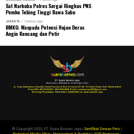
Sat Narkoba Polres Sergai Ringkus PNS
Pemko Tebing Tinggi Bawa Sabu
JAKARTA
2 tahun ago
BMKG: Waspada Potensi Hujan Deras
Angin Kencang dan Petir
© Copyright 2025, PT. Suara Borneo Jaya |
Sertifikat Dewan Pers
|
Pedoman Media Siber
|
Manajemen & Redaksi
|
SOP Wartawan
|