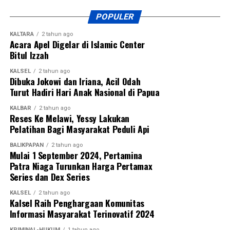
POPULER
KALTARA
2 tahun ago
Acara Apel Digelar di Islamic Center
Bitul Izzah
KALSEL
2 tahun ago
Dibuka Jokowi dan Iriana, Acil Odah
Turut Hadiri Hari Anak Nasional di Papua
KALBAR
2 tahun ago
Reses Ke Melawi, Yessy Lakukan
Pelatihan Bagi Masyarakat Peduli Api
BALIKPAPAN
2 tahun ago
Mulai 1 September 2024, Pertamina
Patra Niaga Turunkan Harga Pertamax
Series dan Dex Series
KALSEL
2 tahun ago
Kalsel Raih Penghargaan Komunitas
Informasi Masyarakat Terinovatif 2024
KRIMINAL-HUKUM
1 tahun ago