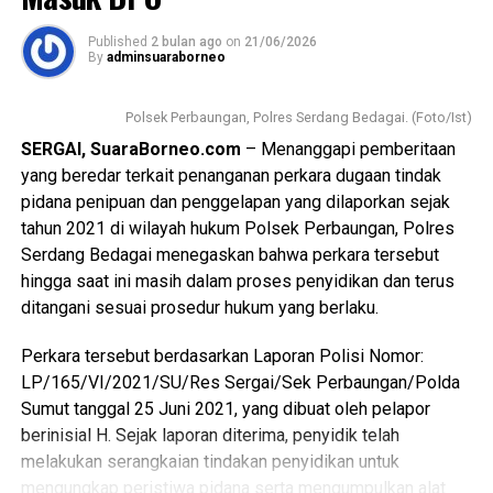
Published
2 bulan ago
on
21/06/2026
By
adminsuaraborneo
Polsek Perbaungan, Polres Serdang Bedagai. (Foto/Ist)
SERGAI, SuaraBorneo.com
– Menanggapi pemberitaan
yang beredar terkait penanganan perkara dugaan tindak
pidana penipuan dan penggelapan yang dilaporkan sejak
tahun 2021 di wilayah hukum Polsek Perbaungan, Polres
Serdang Bedagai menegaskan bahwa perkara tersebut
hingga saat ini masih dalam proses penyidikan dan terus
ditangani sesuai prosedur hukum yang berlaku.
Perkara tersebut berdasarkan Laporan Polisi Nomor:
LP/165/VI/2021/SU/Res Sergai/Sek Perbaungan/Polda
Sumut tanggal 25 Juni 2021, yang dibuat oleh pelapor
berinisial H. Sejak laporan diterima, penyidik telah
melakukan serangkaian tindakan penyidikan untuk
mengungkap peristiwa pidana serta mengumpulkan alat