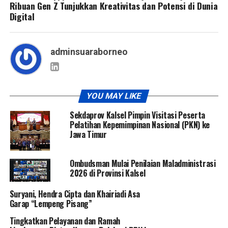
Ribuan Gen Z Tunjukkan Kreativitas dan Potensi di Dunia
Digital
adminsuaraborneo
YOU MAY LIKE
Sekdaprov Kalsel Pimpin Visitasi Peserta
Pelatihan Kepemimpinan Nasional (PKN) ke
Jawa Timur
Ombudsman Mulai Penilaian Maladministrasi
2026 di Provinsi Kalsel
Suryani, Hendra Cipta dan Khairiadi Asa
Garap “Lempeng Pisang”
Tingkatkan Pelayanan dan Ramah