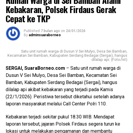
terhadap tersangka. Saat ini penyidik terus melakukan
penutupan luka, pemasangan infus, serta pemberian obat
Kebakaran, Polsek Firdaus Gerak
pencarian terhadap tersangka, pihak-pihak yang berkaitan,
penghilang nyeri dan anti perdarahan sesuai prosedur
Cepat ke TKP
serta barang bukti untuk menuntaskan perkara sesuai
medis.
ketentuan hukum yang berlaku,” ujar AKP Bringin Jaya.
Published
7 bulan ago
on
24/01/2026
Pada pukul 10.51 WIB, keluarga pasien tiba dan diarahkan
By
adminsuaraborneo
Lebih lanjut, AKP Bringin Jaya menyampaikan bahwa
untuk melakukan proses registrasi administrasi. Setelah
Polres Serdang Bedagai berkomitmen menangani setiap
registrasi selesai, dokter memberikan penjelasan kepada
Satu unit rumah warga di Dusun V Sei Mulyo, Desa Sei Bamban,
laporan masyarakat secara profesional, transparan, dan
keluarga bahwa luka pasien disarankan untuk dilakukan
Kecamatan Sei Bamban, Kabupaten Serdang Bedagai (Sergai), hangus
dilalap api. (Foto/Ist)
akuntabel. Penyidik juga terus berupaya maksimal untuk
tindakan debridemen di ruang operasi agar penanganan
mengungkap keberadaan tersangka dan melengkapi
SERGAI, SuaraBorneo.com
– Satu unit rumah warga di
lebih optimal.
seluruh alat bukti agar proses hukum dapat segera
Dusun V Sei Mulyo, Desa Sei Bamban, Kecamatan Sei
diselesaikan.
“Sambil menunggu persetujuan tindakan lanjutan dari
Bamban, Kabupaten Serdang Bedagai (Sergai), hangus
keluarga, perban pasien kembali diganti di hadapan orang
dilalap api akibat kebakaran yang terjadi pada Kamis
Polres Serdang Bedagai juga mengimbau masyarakat agar
tua dan keluarga pasien,” jelasnya.
(22/1/2026). Peristiwa tersebut diketahui setelah adanya
tetap mempercayakan proses penegakan hukum kepada
laporan masyarakat melalui Call Center Polri 110.
aparat yang berwenang dan memperoleh informasi dari
Selanjutnya, keluarga pasien diarahkan untuk bertemu
sumber yang akurat serta berimbang. Dengan berbagai
petugas kamar operasi di ruang IGD. Sekitar pukul 12.00
Kebakaran terjadi sekitar pukul 18.30 WIB. Mendapat
langkah penyidikan yang telah dilakukan, diharapkan
WIB, petugas kamar operasi menjelaskan terkait
laporan tersebut, jajaran Polsek Firdaus segera turun ke
perkara tersebut dapat segera dituntaskan demi
persetujuan tindakan medis dan menyampaikan bahwa
lokasi untuk melakukan pengamanan dan membantu