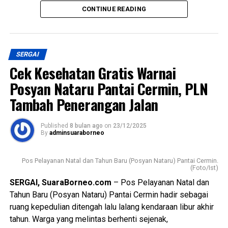
Mitra Yayasan Lubuk Dendang Berjaya, Awang, kepada
CONTINUE READING
wartawan pada Jumat (26/12/2025) menyampaikan bahwa
Messenger
0
Twitter/X
0
beroperasinya SPPG Lubuk Bayas merupakan komitmen
bersama dalam mendukung program pemenuhan gizi
SERGAI
masyarakat secara berkelanjutan dan terukur.
Cek Kesehatan Gratis Warnai
“SPPG ini diharapkan menjadi pusat layanan gizi yang tidak
Posyan Nataru Pantai Cermin, PLN
hanya berorientasi pada distribusi, tetapi juga pada
Tambah Penerangan Jalan
peningkatan kualitas kesehatan masyarakat, khususnya
kelompok rentan seperti anak-anak dan ibu,” ujar Awang.
Published
8 bulan ago
on
23/12/2025
By
adminsuaraborneo
Ia menambahkan, pengelolaan SPPG akan mengedepankan
prinsip profesionalitas, akuntabilitas, serta kepatuhan
Pos Pelayanan Natal dan Tahun Baru (Posyan Nataru) Pantai Cermin.
terhadap standar operasional yang telah ditetapkan,
(Foto/Ist)
dengan melibatkan berbagai pemangku kepentingan di
SERGAI, SuaraBorneo.com
– Pos Pelayanan Natal dan
tingkat lokal.
Tahun Baru (Posyan Nataru) Pantai Cermin hadir sebagai
ruang kepedulian ditengah lalu lalang kendaraan libur akhir
Dengan diresmikannya SPPG Lubuk Bayas, diharapkan
tahun. Warga yang melintas berhenti sejenak,
program pemenuhan gizi di wilayah Kecamatan