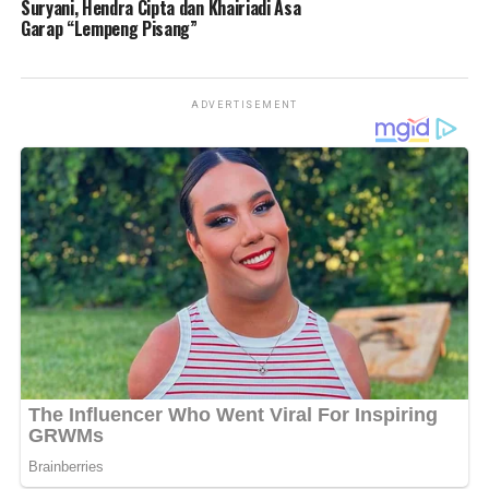
Suryani, Hendra Cipta dan Khairiadi Asa
Garap “Lempeng Pisang”
Messenger
0
Twitter/X
0
ADVERTISEMENT