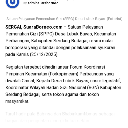
imbuhnya.
By
adminsuaraborneo
WhatsApp
0
Facebook
0
Lanjut dr. Lusi menyampaikan bahwa kebijakan UHC sejalan
Satuan Pelayanan Pemenuhan Gizi (SPPG) Desa Lubuk Bayas. (Foto/Ist)
dengan imbauan Pemerintah Kabupaten Serdang Bedagai
SERGAI, SuaraBorneo.com
– Satuan Pelayanan
Messenger
0
Twitter/X
0
agar seluruh rumah sakit yang bekerja sama dengan BPJS
Pemenuhan Gizi (SPPG) Desa Lubuk Bayas, Kecamatan
Kesehatan dapat memberikan pelayanan kesehatan secara
Perbaungan, Kabupaten Serdang Bedagai, resmi mulai
maksimal dan tanpa diskriminasi kepada seluruh lapisan
beroperasi yang ditandai dengan pelaksanaan syukuran
masyarakat.
pada Kamis (25/12/2025).
Penerapan UHC ini diharapkan mampu memberikan jaminan
Kegiatan tersebut dihadiri unsur Forum Koordinasi
kepastian layanan kesehatan bagi warga Sergai, sekaligus
Pimpinan Kecamatan (Forkopimcam) Perbaungan yang
memperkuat peran RSU Melati Perbaungan sebagai
diwakili Camat, Kepala Desa Lubuk Bayas, unsur legislatif,
fasilitas kesehatan rujukan yang profesional, humanis, dan
Koordinator Wilayah Badan Gizi Nasional (BGN) Kabupaten
berorientasi pada pelayanan publik. (Ynr)
Serdang Bedagai, serta tokoh agama dan tokoh
masyarakat.
Views:
136
Bagikan ke
Turut hadir pula Babinsa dan Bhabinkamtibmas sebagai
bagian dari penguatan sinergi lintas sektor.
WhatsApp
0
Facebook
0