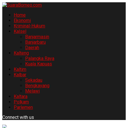
Home
Ekonomi
Kriminal-Hukum
Kalsel
Banjarmasin
Banjarbaru
Daerah
Kalteng
Palangka Raya
Kuala Kapuas
Kaltim
Kalbar
Sekadau
Bengkayang
Melawi
Kaltara
Polkam
Parlemen
Connect with us