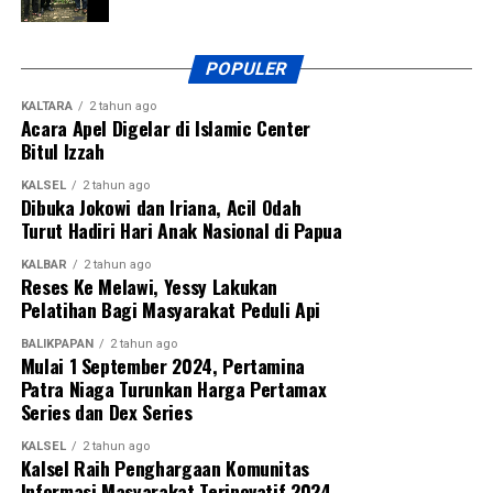
POPULER
KALTARA
2 tahun ago
Acara Apel Digelar di Islamic Center
Bitul Izzah
KALSEL
2 tahun ago
Dibuka Jokowi dan Iriana, Acil Odah
Turut Hadiri Hari Anak Nasional di Papua
KALBAR
2 tahun ago
Reses Ke Melawi, Yessy Lakukan
Pelatihan Bagi Masyarakat Peduli Api
BALIKPAPAN
2 tahun ago
Mulai 1 September 2024, Pertamina
Patra Niaga Turunkan Harga Pertamax
Series dan Dex Series
KALSEL
2 tahun ago
Kalsel Raih Penghargaan Komunitas
Informasi Masyarakat Terinovatif 2024