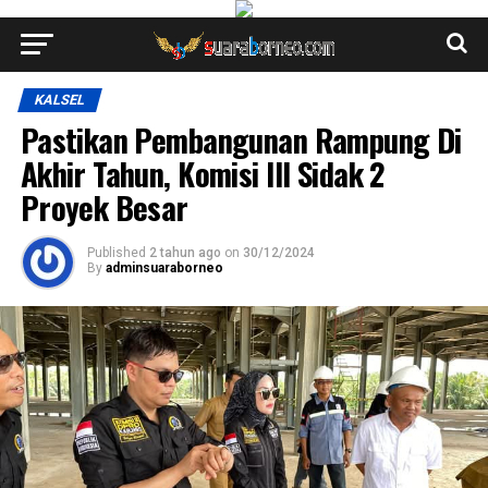
KALSEL
Pastikan Pembangunan Rampung Di
Akhir Tahun, Komisi III Sidak 2
Proyek Besar
Published
2 tahun ago
on
30/12/2024
By
adminsuaraborneo