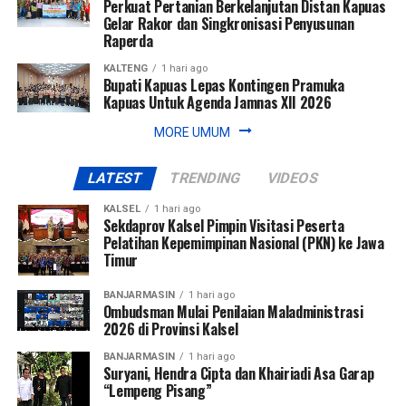
Perkuat Pertanian Berkelanjutan Distan Kapuas
Konsultasi dan Konfirmasi transfer via WA Center UPZ
Gelar Rakor dan Singkronisasi Penyusunan
Raperda
Bank Kalsel: 0811505153
KALTENG
1 hari ago
#UPZBankKalsel #bankkalsel #bankkalselsyariah
Bupati Kapuas Lepas Kontingen Pramuka
Kapuas Untuk Agenda Jamnas XII 2026
#Baznas #BaznasKalsel
MORE UMUM
Views:
29
Bagikan ke
LATEST
TRENDING
VIDEOS
KALSEL
1 hari ago
WhatsApp
0
Facebook
0
Sekdaprov Kalsel Pimpin Visitasi Peserta
Pelatihan Kepemimpinan Nasional (PKN) ke Jawa
Timur
Messenger
0
Twitter/X
0
BANJARMASIN
1 hari ago
Ombudsman Mulai Penilaian Maladministrasi
2026 di Provinsi Kalsel
BANJARMASIN
1 hari ago
Suryani, Hendra Cipta dan Khairiadi Asa Garap
“Lempeng Pisang”