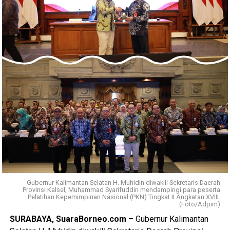
Gubernur Kalimantan Selatan H. Muhidin diwakili Sekretaris Daerah
Provinsi Kalsel, Muhammad Syarifuddin mendampingi para peserta
Pelatihan Kepemimpinan Nasional (PKN) Tingkat II Angkatan XVIII.
(Foto/Adpim)
SURABAYA, SuaraBorneo.com
– Gubernur Kalimantan