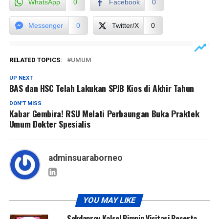
WhatsApp
0
Facebook
0
Messenger
0
Twitter/X
0
RELATED TOPICS:
UMUM
UP NEXT
BAS dan HSC Telah Lakukan SPJB Kios di Akhir Tahun
DON'T MISS
Kabar Gembira! RSU Melati Perbaungan Buka Praktek
Umum Dokter Spesialis
adminsuaraborneo
YOU MAY LIKE
Sekdaprov Kalsel Pimpin Visitasi Peserta