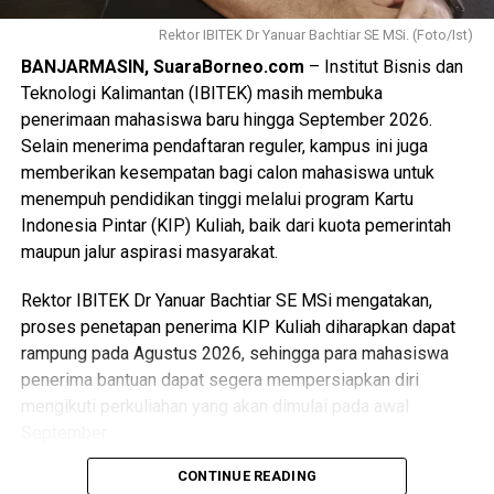
satanah banyu. Artinya walaupun tidak ada hubungan darah
Bagikan ke
(keluarga) tapi tinggal di tanah dan air yang sama, kita
Rektor IBITEK Dr Yanuar Bachtiar SE MSi. (Foto/Ist)
semua tetap akrab dan bersatu,” ujar Bang Yadie, panggilan
BANJARMASIN, SuaraBorneo.com
– Institut Bisnis dan
akrab Khairiadi Asa di kalangan seniman.
WhatsApp
0
Facebook
0
Teknologi Kalimantan (IBITEK) masih membuka
penerimaan mahasiswa baru hingga September 2026.
Menurut Khairiadi Asa diharapkan lagu “Lempeng Pisang”
Messenger
0
Twitter/X
0
Selain menerima pendaftaran reguler, kampus ini juga
ini bisa diluncurkan bertepatan HUT ke-500 Kota
memberikan kesempatan bagi calon mahasiswa untuk
Banjarmasin, pada 24 September 2026 nanti. Konsep
menempuh pendidikan tinggi melalui program Kartu
sederhana lagu ini sudah ditampilkan di platform media
Indonesia Pintar (KIP) Kuliah, baik dari kuota pemerintah
sosial akunnya Khairiadi Asa (FB).
maupun jalur aspirasi masyarakat.
“Lagu ini sebenarnya sudah 2 tahun yang lalu dibuat dalam
Rektor IBITEK Dr Yanuar Bachtiar SE MSi mengatakan,
berbagai sampel atau konsep. Ini berawal dari tantangan
proses penetapan penerima KIP Kuliah diharapkan dapat
Pak Yani Makkie mantan Kepala Disporabudpar Kota
rampung pada Agustus 2026, sehingga para mahasiswa
Banjarbaru, dalam sebuah tayangan di akun FB beliau
penerima bantuan dapat segera mempersiapkan diri
menampilkan wadai lempeng. Saya komentari, ternyata
mengikuti perkuliahan yang akan dimulai pada awal
dibalas disuruh bikin lagu lempeng pisang ini,” ujarnya.
September.
Penulis : Khairadi Asa
CONTINUE READING
“Kami masih menerima mahasiswa baru hingga periode