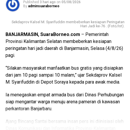
Published
3 hari ago
on
05/08/2026
meminta penjelasan secara transparan dari pihak PLN UBP
By
adminsuaraborneo
Asam Asam terkait kendala yang terjadi di pembangkit,
sekaligus kepastian waktu kapan layanan ini dapat kembali
Sekdaprov Kalsel M. Syarifuddin membeberkan kesiapan Peringatan
normal,” tegas Hadi Rahman.
Hari Jadi ke-76 . (Foto/Ist).
BANJARMASIN, SuaraBorneo.com
– Pemerintah
Menanggapi hal tersebut, Senior Manager PLN Indonesia
Provinsi Kalimantan Selatan membeberkan kesiapan
Power UBP Asam Asam, Fajar Pamujianto, menyampaikan
peringatan hari jadi daerah di Banjarmasin, Selasa (4/8/26)
terima kasih atas kunjungan pengawasan dari Ombudsman
pagi.
dan memberikan penjelasan komprehensif mengenai
kondisi sistem kelistrikan saat ini. Fajar memaparkan
“Silakan masyarakat manfaatkan bus gratis yang disiapkan
bahwa pemadaman terpaksa dilakukan karena sistem
dari jam 10 pagi sampai 10 malam,” ujar Sekdaprov Kalsel
kelistrikan sedang mengalami defisit pasokan. Hal ini
M. Syarifuddin di Depot Soraya kepada para awak media.
disebabkan oleh adanya gangguan teknis yang tidak
terduga pada salah satu unit pembangkit, bersamaan
Ia menegaskan empat armada bus dari Dinas Perhubungan
dengan jadwal pemeliharaan (_maintenance_) rutin unit lain
siap mengantar warga menuju arena pameran di kawasan
yang harus dilakukan demi mencegah kerusakan sistem
perkantoran Banjarbaru.
yang lebih fatal di masa depan.
Ajang Bincang Santai bersama insan pers ini diinisiasi oleh
“Kami memohon maaf atas ketidaknyamanan yang dialami
Dinas Komunikasi dan Informatika Provinsi Kalimantan