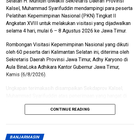
Selatan H. Muhidin diwakili Sekretaris Daerah Provinsi
Kalsel, Muhammad Syarifuddin mendampingi para peserta
Pelatihan Kepemimpinan Nasional (PKN) Tingkat II
Angkatan XVIII untuk melakukan visitasi yang dijadwalkan
selama 4 hari, mulai 6 – 8 Agustus 2026 ke Jawa Timur.
Rombongan Visitasi Kepemimpinan Nasional yang dikuti
oleh 60 peserta dari Kalimantan Selatan ini, diterima oleh
Sekretaris Daerah Provinsi Jawa Timur, Adhy Karyono di
Aula BinaLoka Adhikara Kantor Gubernur Jawa Timur,
Kamis (6/8/2026).
Ungkapan terimakasih disampaikan Sekdaprov Kalsel,
Muhammad Syarifuddin atas penerimaan yang hangat di
kantor Gubernur Jawa Timur.
CONTINUE READING
“Terima kasih pula kepada Dinas Pertanian dan Ketahanan
Pangan, Badan Penanggulangan Bencana Daerah, Dinas
Energi dan Sumber Daya Mineral, Serta Dinas Koperasi dan
BANJARMASIN
Usaha Mikro Kecil dan Menengah Provinsi Jawa Timur