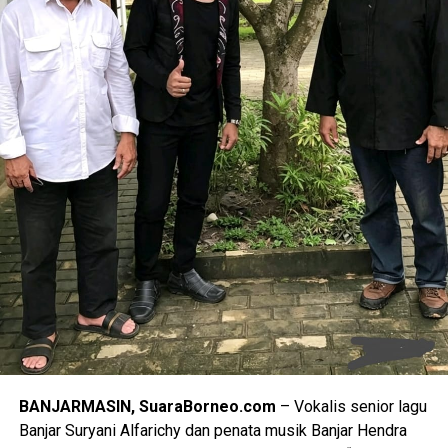
maladministrasi. “Pelaksanaan penilaian ini harus dimaknai
sebagai momentum yang tepat untuk memperkuat
kepatuhan, manajemen risiko dan budaya pelayanan publik.
Semua pihak wajib berkomitmen menjaga integritas dan
meningkatkan kompetensi agar masyarakat puas dan
percaya dengan layanan yang diberikan. Hasilnya adalah
ikhtiar kebermanfaatan, bahwa ada ruang-ruang perbaikan
yang patut diatensi dan ditindaklanjuti, serta ada aspek-
aspek positif atau kekuatan yang perlu terus dipertahankan
dan ditingkatkan, seperti hadirnya layanan yang lebih
mudah, cepat, transparan dan berkeadilan bagi
masyarakat”, tegas Syafrida.
Syafrida juga menyampaikan bahwa melalui kegiatan
_Entry Meeting_ ini diharapkan seluruh instansi pelayanan
publik di Kalsel memiliki pemahaman yang komprehensif
mengenai teknis penilaian maladministrasi tahun 2026,
BANJARMASIN, SuaraBorneo.com
– Vokalis senior lagu
termasuk aspek, tahapan, metode dan hasil penilaian.
Banjar Suryani Alfarichy dan penata musik Banjar Hendra
Diyakini dengan Opini Ombudsman RI akan berkontribusi