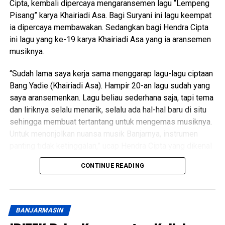
Cipta, kembali dipercaya mengaransemen lagu “Lempeng
terhadap perbaikan sistem dan peningkatan mutu
Pisang” karya Khairiadi Asa. Bagi Suryani ini lagu keempat
pelayanan publik yang dilaksanakan oleh Pemerintah
ia dipercaya membawakan. Sedangkan bagi Hendra Cipta
Daerah maupun Instansi Vertikal kepada masyarakat luas.
ini lagu yang ke-19 karya Khairiadi Asa yang ia aransemen
musiknya.
Dukungan penuh terhadap Opini Ombudsman RI diutarakan
pula oleh Pemerintah Provinsi Kalimantan Selatan.
“Sudah lama saya kerja sama menggarap lagu-lagu ciptaan
Mewakili Gubernur Kalsel, Asisten Administrasi Umum
Bang Yadie (Khairiadi Asa). Hampir 20-an lagu sudah yang
Sekretariat Daerah Kalsel, Dinansyah, menyampaikan kata
saya aransemenkan. Lagu beliau sederhana saja, tapi tema
sambutan. Bahwa Pemerintah Provinsi Kalimantan Selatan
dan liriknya selalu menarik, selalu ada hal-hal baru di situ
berkomitmen penuh untuk terus bersinergi dengan
sehingga membuat tertantang untuk mengemas musiknya.
Ombudsman guna memastikan tata kelola pemerintahan
Untuk menonjolkan nuansa musik Banjarnya, instrumen
berjalan secara prima dan berorientasi pada kepuasan
panting tidak ketinggalan,” ucap Hendra Cipta yang dikenal
masyarakat serta memberikan pelayanan yang berkualitas,
sebagai pimpinan grup musik panting Balahindang.
profesional, dan berkeadilan bagi masyarakat.
CONTINUE READING
Menurut Hendra lagu baru “Lempeng Pisang” karya
Untuk memberikan pemahaman mendalam terkait penilaian
Khairiadi Asa ini dari judulnya saja orang sudah tahu atau
maladministrasi tahun 2026, kegiatan sosialisasi
paham. Jenis kuliner Banjar yang populer dari dulu,
menghadirkan Hadi Rahman, Kepala Perwakilan
BANJARMASIN
sehingga pesan lagunya mudah ditangkap.
Ombudsman Kalsel, yang menyampaikan gambaran umum