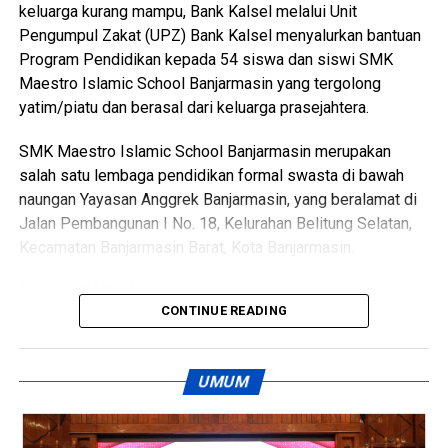
diresmikan hari Kamis, “ ucapnya.
keluarga kurang mampu, Bank Kalsel melalui Unit
Views:
22
Pengumpul Zakat (UPZ) Bank Kalsel menyalurkan bantuan
Bagikan ke
“Kehadiran ikon religi baru ini sekaligus menambah
Program Pendidikan kepada 54 siswa dan siswi SMK
destinasi wisata spiritual bagi masyarakat di kawasan
Maestro Islamic School Banjarmasin yang tergolong
perkantoran pemerintah, “ jelasnya.
WhatsApp
0
Facebook
0
yatim/piatu dan berasal dari keluarga prasejahtera.
Langkah tersebut membuktikan komitmen pemerintah
SMK Maestro Islamic School Banjarmasin merupakan
Messenger
0
Twitter/X
0
dalam merawat nilai keagamaan dan kebudayaan daerah.
salah satu lembaga pendidikan formal swasta di bawah
naungan Yayasan Anggrek Banjarmasin, yang beralamat di
Pada sektor ekonomi rakyat turut digenjot melalui gelaran
Jalan Pembangunan I No. 18, Kelurahan Belitung Selatan,
Kalsel Expo dengan memprioritaskan lapak bagi pelaku
Kecamatan Banjarmasin Barat, Kota Banjarmasin.
usaha kecil.
“Saat ini, SMK Maestro Islamic School Banjarmasin
Produk halal khas daerah bakal dipajang untuk memicu
CONTINUE READING
memiliki sekitar 457 siswa dan siswi. Dari jumlah tersebut,
perputaran uang dan membuka jalan kerja sama dagang.
sebanyak 54 siswa diketahui merupakan anak yatim/piatu
dan berasal dari keluarga prasejahtera yang menghadapi
Selain itu, pemerintah provinsi mengharapkan perputaran
UMUM
keterbatasan finansial, khususnya dalam memenuhi
modal di area pameran kali ini mampu melampaui capaian
kewajiban biaya pendidikan berupa Sumbangan Pembinaan
tahun sebelumnya.
Pendidikan (SPP),” ujar UPZ Bank Kalsel.