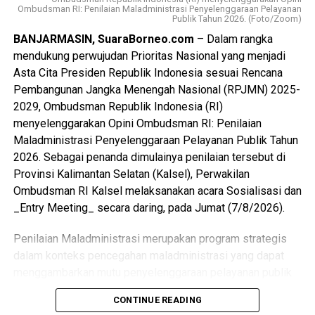
Ombudsman RI: Penilaian Maladministrasi Penyelenggaraan Pelayanan
Selain itu menurut M. Syarifuddin, Visitasi Kepemimpinan
Publik Tahun 2026. (Foto/Zoom)
Nasional kali ini juga dapat belajar bersama mengenali
BANJARMASIN, SuaraBorneo.com
– Dalam rangka
dengan cepat kendala yang dihadapi, bukan hanya
mendukung perwujudan Prioritas Nasional yang menjadi
keberhasilannya saja.
Asta Cita Presiden Republik Indonesia sesuai Rencana
Pembangunan Jangka Menengah Nasional (RPJMN) 2025-
Sementara itu, Sekdaprov Jawa Timur, Adhy Karyono
2029, Ombudsman Republik Indonesia (RI)
menyambut baik visitasi yang dilakukan oleh peserta PKN
menyelenggarakan Opini Ombudsman RI: Penilaian
Angkatan XVIII asal Kalimantan Selatan ini.
Maladministrasi Penyelenggaraan Pelayanan Publik Tahun
2026. Sebagai penanda dimulainya penilaian tersebut di
“Kami terimakasih, Jawa Timur sudah menjadi lokasi
Provinsi Kalimantan Selatan (Kalsel), Perwakilan
visitasi. Kami akan siapkan agar bisa dipelajari masing-
Ombudsman RI Kalsel melaksanakan acara Sosialisasi dan
masing lokus yang dituju para peserta. Selain itu, kami juga
_Entry Meeting_ secara daring, pada Jumat (7/8/2026).
memberikan kesempatan kepada peserta untuk bisa
berdiskusi, agar bisa mengambil solusi terhadap
Penilaian Maladministrasi merupakan program strategis
persoalan yang ada di Kalsel,” ucap Adhy.
dalam konteks pencegahan maladministrasi yang dapat
menggambarkan mutu penyelenggaraan pelayanan publik
Pertemuan berlanjut pada visitasi langsung ke lokus-lokus
dan merekam tingkat kepercayaan masyarakat terhadap
yang sudah ditetapkan untuk masing-masing kelompok.
CONTINUE READING
penyelenggara. Adapun yang menjadi aspek penilaian
Ada yang ke Dinas Pertanian dan Ketahanan Pangan, Badan