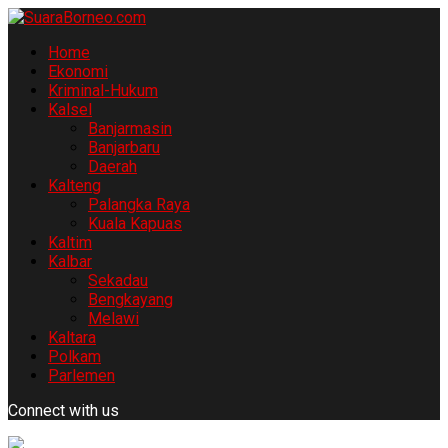
Home
Ekonomi
Kriminal-Hukum
Kalsel
Banjarmasin
Banjarbaru
Daerah
Kalteng
Palangka Raya
Kuala Kapuas
Kaltim
Kalbar
Sekadau
Bengkayang
Melawi
Kaltara
Polkam
Parlemen
Connect with us