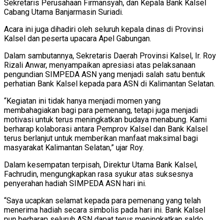
Sekretaris Perusahaan Firmansyah, dan Kepala Bank Kalsel
Cabang Utama Banjarmasin Suriadi.
Acara ini juga dihadiri oleh seluruh kepala dinas di Provinsi
Kalsel dan peserta upacara Apel Gabungan.
Dalam sambutannya, Sekretaris Daerah Provinsi Kalsel, Ir. Roy
Rizali Anwar, menyampaikan apresiasi atas pelaksanaan
pengundian SIMPEDA ASN yang menjadi salah satu bentuk
perhatian Bank Kalsel kepada para ASN di Kalimantan Selatan.
“Kegiatan ini tidak hanya menjadi momen yang
membahagiakan bagi para pemenang, tetapi juga menjadi
motivasi untuk terus meningkatkan budaya menabung. Kami
berharap kolaborasi antara Pemprov Kalsel dan Bank Kalsel
terus berlanjut untuk memberikan manfaat maksimal bagi
masyarakat Kalimantan Selatan,” ujar Roy.
Dalam kesempatan terpisah, Direktur Utama Bank Kalsel,
Fachrudin, mengungkapkan rasa syukur atas suksesnya
penyerahan hadiah SIMPEDA ASN hari ini.
“Saya ucapkan selamat kepada para pemenang yang telah
menerima hadiah secara simbolis pada hari ini. Bank Kalsel
pun berharap seluruh ASN dapat terus meningkatkan saldo