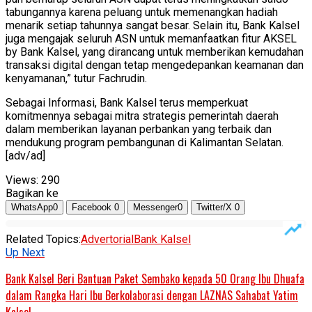
tabungannya karena peluang untuk memenangkan hadiah
menarik setiap tahunnya sangat besar. Selain itu, Bank Kalsel
juga mengajak seluruh ASN untuk memanfaatkan fitur AKSEL
by Bank Kalsel, yang dirancang untuk memberikan kemudahan
transaksi digital dengan tetap mengedepankan keamanan dan
kenyamanan,” tutur Fachrudin.
Sebagai Informasi, Bank Kalsel terus memperkuat
komitmennya sebagai mitra strategis pemerintah daerah
dalam memberikan layanan perbankan yang terbaik dan
mendukung program pembangunan di Kalimantan Selatan.
[adv/ad]
Views:
290
Bagikan ke
WhatsApp
0
Facebook
0
Messenger
0
Twitter/X
0
Related Topics:
Advertorial
Bank Kalsel
Up Next
Bank Kalsel Beri Bantuan Paket Sembako kepada 50 Orang lbu Dhuafa
dalam Rangka Hari Ibu Berkolaborasi dengan LAZNAS Sahabat Yatim