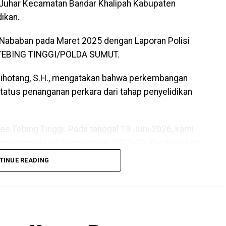
 Juhar Kecamatan Bandar Khalipah Kabupaten
dikan.
u Nababan pada Maret 2025 dengan Laporan Polisi
 TEBING TINGGI/POLDA SUMUT.
Sihotang, S.H., mengatakan bahwa perkembangan
atus penanganan perkara dari tahap penyelidikan
res Tebing Tinggi. Pada tanggal 19 Juni 2026, kami
embangan Hasil Penyelidikan (SP2HP). Berdasarkan
k Polres Tebing Tinggi, status laporan klien kami
TINUE READING
tkan dari tahap penyelidikan menjadi tahap
6).
menjadi langkah penting dalam mengungkap dugaan
 berharap proses hukum dapat berjalan secara