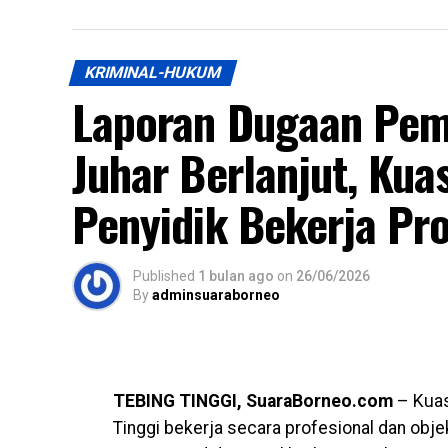
KRIMINAL-HUKUM
Laporan Dugaan Pem
Juhar Berlanjut, Ku
Penyidik Bekerja Pro
Published
1 bulan ago
on
26/06/2026
By
adminsuaraborneo
TEBING TINGGI, SuaraBorneo.com
– Kuas
Tinggi bekerja secara profesional dan obje