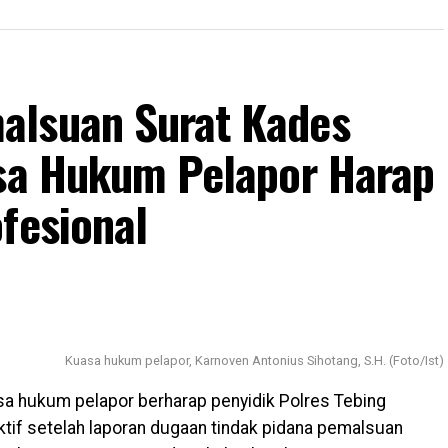
alsuan Surat Kades
asa Hukum Pelapor Harap
fesional
Kuasa hukum pelapor, Karnoven Antonius Sihotang, S.H. (Foto/Ist)
a hukum pelapor berharap penyidik Polres Tebing
ktif setelah laporan dugaan tindak pidana pemalsuan