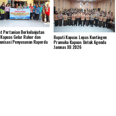
Suryani, Hendra Cipta dan Khairiadi
Asa Garap “Lempeng Pisang”
t Pertanian Berkelanjutan
 Kapuas Gelar Rakor dan
Bupati Kapuas Lepas Kontingen
onisasi Penyusunan Raperda
Pramuka Kapuas Untuk Agenda
Jamnas XII 2026