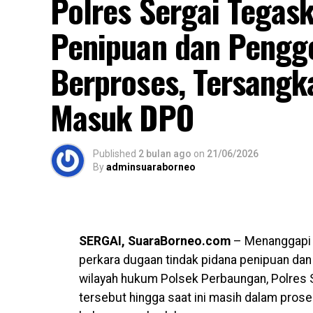
Polres Sergai Tegas
objektif, transparan, dan sesuai ketentua
Penipuan dan Pengg
“Kami akan terus mengawal laporan klien 
keadilan. Kami juga meminta kepada Polres
Berproses, Tersangk
perkara ini, agar bekerja secara profesion
Masuk DPO
sendiri,” tegasnya.
Karnoven menambahkan, pihaknya menaruh 
secara independen tanpa intervensi pihak
Published
2 bulan ago
on
21/06/2026
By
adminsuaraborneo
hukum ditegakkan secara adil dan transpar
Hingga berita ini diturunkan, proses penyid
(YNR)
SERGAI, SuaraBorneo.com
– Menanggapi 
Views:
81
perkara dugaan tindak pidana penipuan dan
Bagikan ke
wilayah hukum Polsek Perbaungan, Polres
tersebut hingga saat ini masih dalam prose