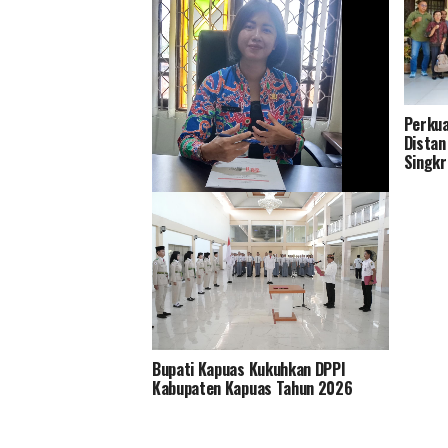
Perkua
Distan
Singkr
Tingkatkan Pelayanan dan Ramah
Lingkungan Distan Kapuas Relokasi
RPU ke Handil Parimas Desa Pulau
Telo
Bupati Kapuas Kukuhkan DPPI
Kabupaten Kapuas Tahun 2026