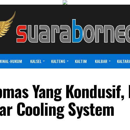
MINAL-HUKUM
KALSEL
KALTENG
KALTIM
KALBAR
KALTAR
mas Yang Kondusif, 
lar Cooling System