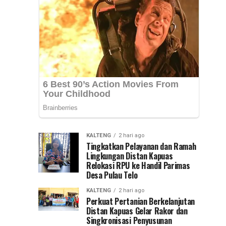
Nasional
Syarifuddin
mendampingi
(PKN)
para
peserta
ke
Pelatihan
Kepemimpinan...
Jawa
Timur
KALTENG
2 hari ago
Tingkatkan Pelayanan dan Ramah
Lingkungan Distan Kapuas
Relokasi RPU ke Handil Parimas
Desa Pulau Telo
KALTENG
2 hari ago
Perkuat Pertanian Berkelanjutan
Distan Kapuas Gelar Rakor dan
Singkronisasi Penyusunan