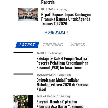
Raperda
KALTENG
2 hari ago
Bupati Kapuas Lepas Kontingen
Pramuka Kapuas Untuk Agenda
Jamnas XII 2026
MORE UMUM
LATEST
TRENDING
VIDEOS
KALSEL
2 hari ago
Sekdaprov Kalsel Pimpin Visitasi
Peserta Pelatihan Kepemimpinan
Nasional (PKN) ke Jawa Timur
BANJARMASIN
2 hari ago
Ombudsman Mulai Penilaian
Maladministrasi 2026 di Provinsi
Kalsel
BANJARMASIN
2 hari ago
Suryani, Hendra Cipta dan
Khairiadi Asa Garap “Lempeng