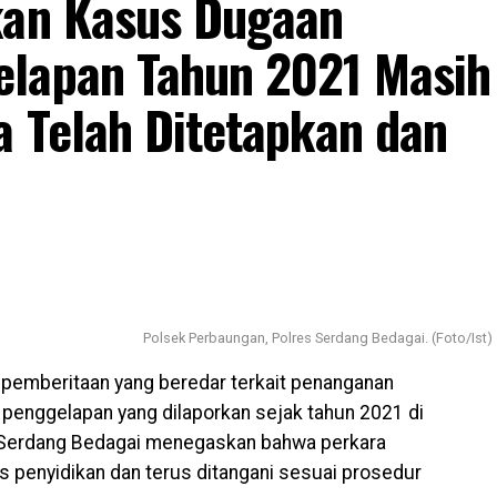
kan Kasus Dugaan
n perundang-undangan yang berlaku.
elapan Tahun 2021 Masih
kami hingga memperoleh kepastian hukum dan rasa
 Tebing Tinggi, khususnya penyidik yang menangani
a Telah Ditetapkan dan
al dan objektif demi terwujudnya tujuan hukum itu
harapan besar agar penanganan perkara dilakukan
 mana pun sehingga masyarakat dapat melihat bahwa
an.
ikan masih berlangsung di Polres Tebing Tinggi.
Polsek Perbaungan, Polres Serdang Bedagai. (Foto/Ist)
pemberitaan yang beredar terkait penanganan
 penggelapan yang dilaporkan sejak tahun 2021 di
 Serdang Bedagai menegaskan bahwa perkara
s penyidikan dan terus ditangani sesuai prosedur