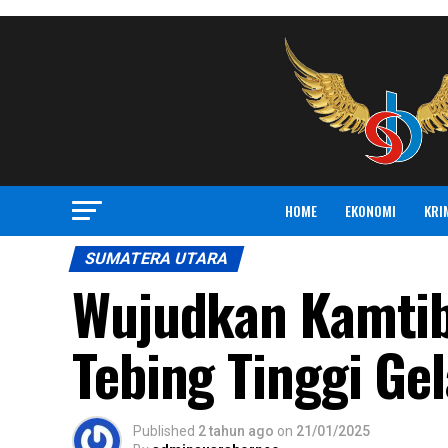
HOME
EKONOMI
KRI
SUMATERA UTARA
Wujudkan Kamtib
Tebing Tinggi Ge
Published
2 tahun ago
on
21/01/2025