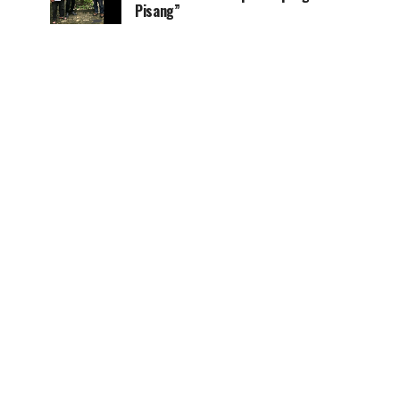
Pisang”