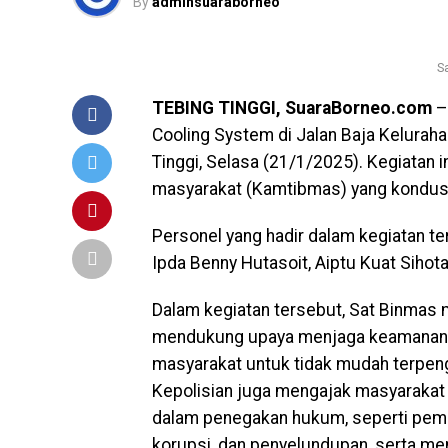
By
adminsuaraborneo
S
TEBING TINGGI, SuaraBorneo.com
–
Cooling System di Jalan Baja Kelurah
Tinggi, Selasa (21/1/2025). Kegiatan 
masyarakat (Kamtibmas) yang kondusif
Personel yang hadir dalam kegiatan t
Ipda Benny Hutasoit, Aiptu Kuat Sihota
Dalam kegiatan tersebut, Sat Binmas
mendukung upaya menjaga keamanan da
masyarakat untuk tidak mudah terpen
Kepolisian juga mengajak masyarakat
dalam penegakan hukum, seperti pembe
korupsi, dan penyelundupan, serta m