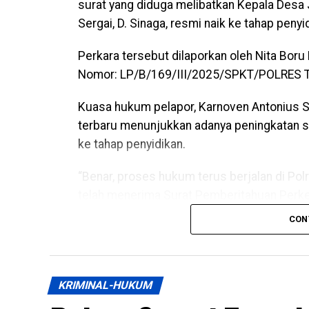
surat yang diduga melibatkan Kepala Desa
Sergai, D. Sinaga, resmi naik ke tahap penyi
Perkara tersebut dilaporkan oleh Nita Bor
Nomor: LP/B/169/III/2025/SPKT/POLRES
Kuasa hukum pelapor, Karnoven Antonius 
terbaru menunjukkan adanya peningkatan st
ke tahap penyidikan.
“Benar, proses hukum terus berjalan di Pol
telah menerima Surat Pemberitahuan Perk
hasil gelar perkara yang dilakukan oleh piha
CON
atas nama Nita Boru Nababan telah ditingka
penyidikan,” ujar Karnoven, Senin (22/6/202
Menurutnya, peningkatan status tersebut 
KRIMINAL-HUKUM
tindak pidana yang dilaporkan kliennya. Ia