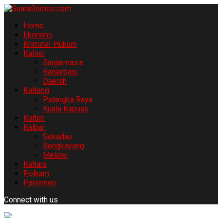
Home
Ekonomi
Kriminal-Hukum
Kalsel
Banjarmasin
Banjarbaru
Daerah
Kalteng
Palangka Raya
Kuala Kapuas
Kaltim
Kalbar
Sekadau
Bengkayang
Melawi
Kaltara
Polkam
Parlemen
Connect with us