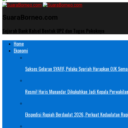
SuaraBorneo.com
Sejarah Bank Kalsel Bentuk UPZ dan Tugas Pokoknya
Home
Ekonomi
Sukses Gelaran SYAFIF, Pelaku Syariah Harapkan OJK Semak
Resmi! Haris Munandar Dikukuhkan Jadi Kepala Perwakilan
Ekspedisi Rupiah Berdaulat 2026, Perkuat Kedaulatan Rupi