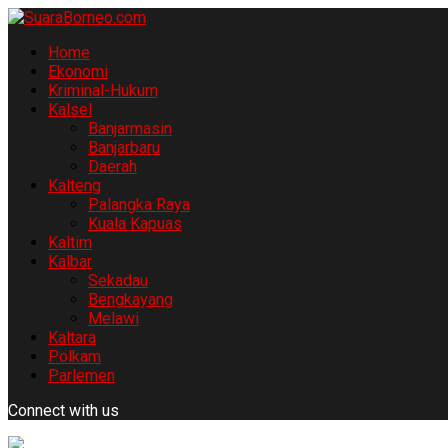
Home
Ekonomi
Kriminal-Hukum
Kalsel
Banjarmasin
Banjarbaru
Daerah
Kalteng
Palangka Raya
Kuala Kapuas
Kaltim
Kalbar
Sekadau
Bengkayang
Melawi
Kaltara
Polkam
Parlemen
Connect with us