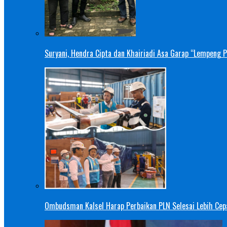
Suryani, Hendra Cipta dan Khairiadi Asa Garap “Lempeng 
Ombudsman Kalsel Harap Perbaikan PLN Selesai Lebih Cep