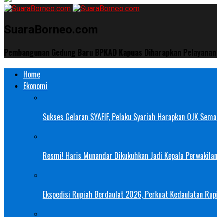
SuaraBorneo.com
Pembangunan Gedung Baru BPKAD Kapuas Diharapkan Pelayanan 
Home
Ekonomi
Sukses Gelaran SYAFIF, Pelaku Syariah Harapkan OJK Semak
Resmi! Haris Munandar Dikukuhkan Jadi Kepala Perwakilan
Ekspedisi Rupiah Berdaulat 2026, Perkuat Kedaulatan Rupi