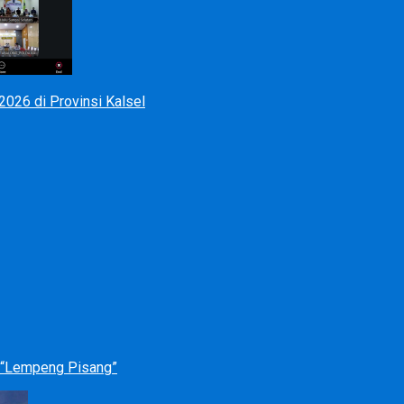
026 di Provinsi Kalsel
p “Lempeng Pisang”