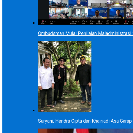
Ombudsman Mulai Penilaian Maladministrasi 2
Suryani, Hendra Cipta dan Khairiadi Asa Gara