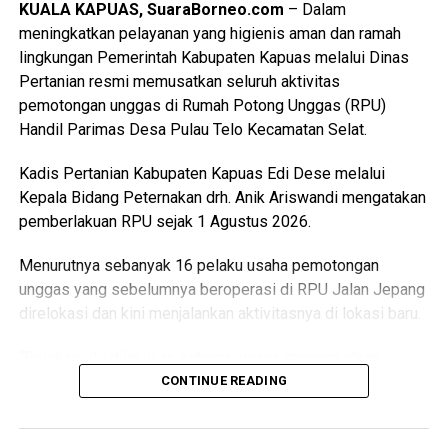
KUALA KAPUAS, SuaraBorneo.com
– Dalam
meningkatkan pelayanan yang higienis aman dan ramah
lingkungan Pemerintah Kabupaten Kapuas melalui Dinas
Pertanian resmi memusatkan seluruh aktivitas
pemotongan unggas di Rumah Potong Unggas (RPU)
Handil Parimas Desa Pulau Telo Kecamatan Selat.
Kadis Pertanian Kabupaten Kapuas Edi Dese melalui
Kepala Bidang Peternakan drh. Anik Ariswandi mengatakan
pemberlakuan RPU sejak 1 Agustus 2026.
Menurutnya sebanyak 16 pelaku usaha pemotongan
unggas yang sebelumnya beroperasi di RPU Jalan Jepang
direlokasi dan kini menjalankan aktivitasnya di lokasi baru.
“Relokasi itu dilakukan sebagai upaya meningkatkan
kualitas pelayanan sekaligus menghadirkan fasilitas
CONTINUE READING
pemotongan unggas yang lebih higienis aman dan ramah
lingkungan,” katanya Kamis (6/8/2026).