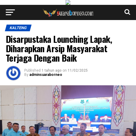
KALTENG
Disarpustaka Lounching Lapak,
Diharapkan Arsip Masyarakat
Terjaga Dengan Baik
Published
1 tahun ago
on
11/02/2025
By
adminsuaraborneo