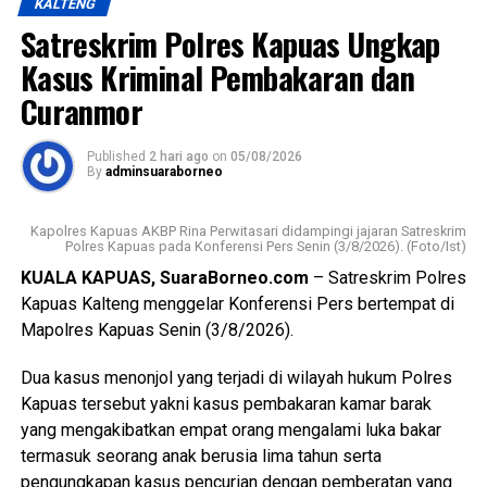
KALTENG
Indonesia,” ujarnya. (Ujg/SB)
Timur Pemdes serta kader Posyandu.
Satreskrim Polres Kapuas Ungkap
Views:
9
Menurutnya kunjungan kasih ini merupakan bentuk
Kasus Kriminal Pembakaran dan
Bagikan ke
perhatian pemerintah daerah kepada masyarakat yang
Curanmor
tergolong rentan sekaligus memperkuat pelaksanaan
transformasi Posyandu yang kini tidak hanya berfokus
WhatsApp
0
Facebook
0
Published
2 hari ago
on
05/08/2026
pada pelayanan kesehatan ibu dan anak, tetapi juga
By
adminsuaraborneo
mencakup enam bidang Standar Pelayanan Minimal.
Messenger
0
Twitter/X
0
Kapolres Kapuas AKBP Rina Perwitasari didampingi jajaran Satreskrim
Ia mengatakan keberhasilan implementasi Posyandu 6
Polres Kapuas pada Konferensi Pers Senin (3/8/2026). (Foto/Ist)
Bidang SPM memerlukan kolaborasi seluruh pihak mulai
KUALA KAPUAS, SuaraBorneo.com
– Satreskrim Polres
dari pemerintah daerah pemerintah kecamatan pemerintah
Kapuas Kalteng menggelar Konferensi Pers bertempat di
desa tenaga kesehatan kader Posyandu hingga
Mapolres Kapuas Senin (3/8/2026).
masyarakat.
Dua kasus menonjol yang terjadi di wilayah hukum Polres
“Oleh karena itu sinergi lintas sektor menjadi kunci agar
Kapuas tersebut yakni kasus pembakaran kamar barak
berbagai persoalan kesehatan dan sosial dapat dideteksi
yang mengakibatkan empat orang mengalami luka bakar
sejak dini serta ditangani secara cepat dan tepat, ” katanya.
termasuk seorang anak berusia lima tahun serta
pengungkapan kasus pencurian dengan pemberatan yang