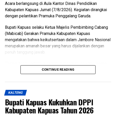
Acara berlangsung di Aula Kantor Dinas Pendidikan
Kabupaten Kapuas Jumat (7/8/2026). Kegiatan dirangkai
“Oleh karena itu terkait hal tersebut kami menyepakati data
dengan pelantikan Pramuka Penggalang Garuda.
final LP2B data LCP2B menyempurnakan Raperda melalui
proses harmonisasi dan pembahasan DPRD,” ujarnya.
Bupati Kapuas selaku Ketua Majelis Pembimbing Cabang
(Ujg/SB)
(Mabicab) Gerakan Pramuka Kabupaten Kapuas
mengatakan bahwa keikutsertaan dalam Jambore Nasional
Views:
8
merupakan amanah besar yang harus dijalankan dengan
Bagikan ke
penuh tanggung jawab.
WhatsApp
0
Facebook
0
“Dalam hal ini jadilah duta Kabupaten Kapuas yang mampu
menunjukkan sikap disiplin, sopan santun semangat
CONTINUE READING
Messenger
0
Twitter/X
0
gotong royong, serta menjunjung tinggi nilai-nilai Tri Satya
dan Dasa Dharma Pramuka,” ujarnya.
KALTENG
Ia mengatakan pembentukan karakter tersebut selaras
Bupati Kapuas Kukuhkan DPPI
dengan penetapan predikat Pramuka Penggalang Garuda.
Oleh karena itu melalui pembinaan ketat para anggota yang
Kabupaten Kapuas Tahun 2026
dilantik diharapkan mampu menjadi teladan.