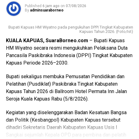
Published
6 jam ago
on
07/08/2026
Sementara itu Ketua Kwartir Cabang (Kwarcab) Gerakan
By
adminsuaraborneo
Pramuka Kapuas Suwarno Muriyat mengatakan pelantikan
Pramuka Penggalang Garuda ini menjadi sejarah baru
Bupati Kapuas HM Wiyatno pada pengukuhan DPPI Tingkat Kabupaten
karena merupakan yang pertama kali dilaksanakan di
Kapuas Tahun 2026. (Foto/Ist)
Kabupaten Kapuas setelah para peserta melampaui
KUALA KAPUAS, SuaraBorneo.com
– Bupati Kapuas
serangkaian ujian ketat.
HM Wiyatno secara resmi mengukuhkan Pelaksana Duta
Pancasila Paskibraka Indonesia (DPPI) Tingkat Kabupaten
Ia menyebutkan ada sebanyak 47 anggota kontingen yang
Kapuas Periode 2026–2030.
terdiri dari peserta, pembina, dan pendamping
diberangkatkan menuju Bumi Perkemahan dan Graha
Bupati sekaligus membuka Pemusatan Pendidikan dan
Wisata (Buperta) Cibubur Jakarta, untuk mengikuti agenda
Pelatihan (Pusdiklat) Paskibraka Tingkat Kabupaten
Jamnas pada 13–23 Agustus 2026.
Kapuas Tahun 2026 di Ballroom Hotel Permata Inn Jalan
Seroja Kuala Kapuas Rabu (5/8/2026).
“Mereka akan bergabung dengan Pramuka Penggalang se-
Indonesia menurut informasi juga hadir Pramuka se-Asia
Kegiatan yang diselenggarakan Badan Kesatuan Bangsa
Tenggara. Ini merupakan hal positif bagi perkembangan
dan Politik (Kesbangpol) Kabupaten Kapuas tersebut
anak-anak terutama duta Pramuka Kabupaten Kapuas,”
dihadiri Sekretaris Daerah Kabupaten Kapuas Usis I
ujarnya. (Ujg/SB)
Sangkai sejumlah Kepala OPD para pembina dan pelatih