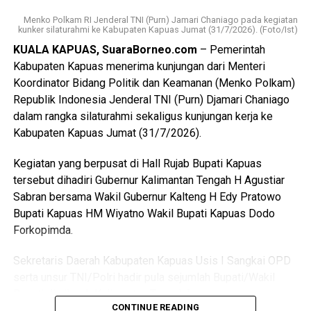
(26). Perselisihan keduanya telah berlangsung beberapa
Menko Polkam RI Jenderal TNI (Purn) Jamari Chaniago pada kegiatan
hari dan bahkan disertai ancaman akan membakar kamar
kunker silaturahmi ke Kabupaten Kapuas Jumat (31/7/2026). (Foto/Ist)
barak.
KUALA KAPUAS, SuaraBorneo.com
– Pemerintah
Kabupaten Kapuas menerima kunjungan dari Menteri
“Malam kejadian tersangka sempat datang ke lokasi dan
Koordinator Bidang Politik dan Keamanan (Menko Polkam)
berkumpul bersama para korban. Namun usai kembali dari
Republik Indonesia Jenderal TNI (Purn) Djamari Chaniago
menonton pertandingan final Piala Dunia ia kembali
dalam rangka silaturahmi sekaligus kunjungan kerja ke
mendatangi barak karena kembali terlibat cekcok dengan
Kabupaten Kapuas Jumat (31/7/2026).
korban,” katanya.
Kegiatan yang berpusat di Hall Rujab Bupati Kapuas
Nah saat pintu kamar dikunci dari dalam tersangka
tersebut dihadiri Gubernur Kalimantan Tengah H Agustiar
menggedor hingga mendobrak pintu kemudian masuk
Sabran bersama Wakil Gubernur Kalteng H Edy Pratowo
sambil merusak sejumlah barang dan melanjutkan
Bupati Kapuas HM Wiyatno Wakil Bupati Kapuas Dodo
pertengkaran.
Forkopimda.
Tak lama kemudian tersangka diduga menyiramkan sekitar
Sekretaris Daerah Kabupaten Kapuas Usis I Sangkai OPD
satu liter BBM jenis pertalite ke lantai kamar dan barang-
serta unsur TNI/Polri hadir pula sejumlah Bupati/Wakil
barang milik korban sebelum menyalakan korek api yang
Bupati diwilayah Kalimantan Tengah bersama unsur
memicu kobaran api.
CONTINUE READING
Forkopimdanya.