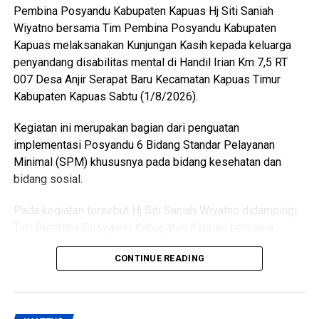
generasi muda yang berlandaskan nilai-nilai Pancasila
Pembina Posyandu Kabupaten Kapuas Hj Siti Saniah
cinta tanah air disiplin tanggung jawab kepemimpinan, dan
Wiyatno bersama Tim Pembina Posyandu Kabupaten
semangat gotong royong,” ujarnya.
Kapuas melaksanakan Kunjungan Kasih kepada keluarga
penyandang disabilitas mental di Handil Irian Km 7,5 RT
Kepala Badan Kesbangpol Kabupaten Kapuas Yunabut
007 Desa Anjir Serapat Baru Kecamatan Kapuas Timur
menyampaikan kegiatan tersebut merupakan tindak lanjut
Kabupaten Kapuas Sabtu (1/8/2026).
Keputusan Kepala Badan Pembinaan Ideologi Pancasila
(BPIP) Nomor 50 Tahun 2024 tentang Tata Cara
Kegiatan ini merupakan bagian dari penguatan
Pengangkatan Pertama Kali Pelaksana Duta Pancasila
implementasi Posyandu 6 Bidang Standar Pelayanan
Paskibraka Indonesia Tingkat Provinsi dan
Minimal (SPM) khususnya pada bidang kesehatan dan
Kabupaten/Kota.
bidang sosial.
“Kegiatan ini juga mengacu pada Peraturan BPIP Nomor 3
Pada kegiatan tersebut Hj Siti Saniah Wiyatno didampingi
Tahun 2022 sebagaimana telah diubah dengan Peraturan
Tim Pembina Posyandu Kabupaten Kapuas bersama
BPIP Nomor 5 Tahun 2023 yang mengamanatkan bahwa
perangkat daerah terkait di antaranya Dinas Pemberdayaan
calon Paskibraka terpilih wajib mengikuti pemusatan
CONTINUE READING
Masyarakat dan Desa (DPMD) Dinas Kesehatan Dinas
pendidikan dan pelatihan sebelum melaksanakan tugas
Pemberdayaan Perempuan Perlindungan Anak
pengibaran dan penurunan Duplikat Bendera Pusaka pada
Pengendalian Penduduk dan Keluarga Berencana
peringatan Hari Ulang Tahun Kemerdekaan Republik
(P3APPKB) Dinas Sosial Pemerintah Kecamatan Kapuas