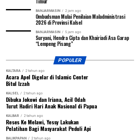
Timur
BANJARMASIN
2 jam ago
Ombudsman Mulai Penilaian Maladministrasi
2026 di Provinsi Kalsel
BANJARMASIN
5 jam ago
Suryani, Hendra Cipta dan Khairiadi Asa Garap
“Lempeng Pisang”
POPULER
KALTARA
2 tahun ago
Acara Apel Digelar di Islamic Center
Bitul Izzah
KALSEL
2 tahun ago
Dibuka Jokowi dan Iriana, Acil Odah
Turut Hadiri Hari Anak Nasional di Papua
KALBAR
2 tahun ago
Reses Ke Melawi, Yessy Lakukan
Pelatihan Bagi Masyarakat Peduli Api
BALIKPAPAN
2 tahun ago