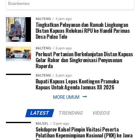
Messenger
Messenger
0
0
Twitter/X
Twitter/X
0
0
KALTENG
5 jam ago
Tingkatkan Pelayanan dan Ramah Lingkungan
Distan Kapuas Relokasi RPU ke Handil Parimas
Desa Pulau Telo
KALTENG
6 jam ago
Perkuat Pertanian Berkelanjutan Distan Kapuas
Gelar Rakor dan Singkronisasi Penyusunan
Raperda
KALTENG
6 jam ago
Bupati Kapuas Lepas Kontingen Pramuka
Kapuas Untuk Agenda Jamnas XII 2026
MORE UMUM
LATEST
TRENDING
VIDEOS
KALSEL
2 jam ago
Sekdaprov Kalsel Pimpin Visitasi Peserta
Pelatihan Kepemimpinan Nasional (PKN) ke Jawa