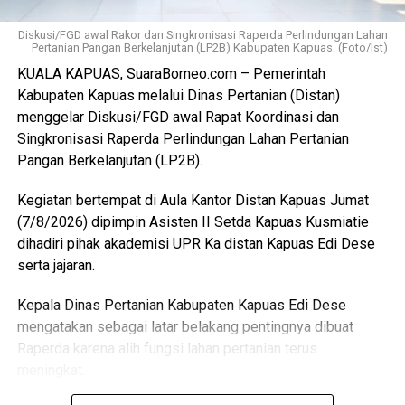
kembali kepada peningkatan fasilitas RPU itu sendiri.
Diskusi/FGD awal Rakor dan Singkronisasi Raperda Perlindungan Lahan
Pertanian Pangan Berkelanjutan (LP2B) Kabupaten Kapuas. (Foto/Ist)
“Pemerintah Kabupaten Kapuas berharap proses
KUALA KAPUAS, SuaraBorneo.com – Pemerintah
pemotongan unggas dapat berlangsung lebih tertata
Kabupaten Kapuas melalui Dinas Pertanian (Distan)
memenuhi standar kesehatan masyarakat serta
menggelar Diskusi/FGD awal Rapat Koordinasi dan
menghasilkan produk unggas yang lebih bersih serta aman
Singkronisasi Raperda Perlindungan Lahan Pertanian
dikonsumsi,” ujarnya. (Ujg/SB)
Pangan Berkelanjutan (LP2B).
Views:
8
Kegiatan bertempat di Aula Kantor Distan Kapuas Jumat
Bagikan ke
(7/8/2026) dipimpin Asisten II Setda Kapuas Kusmiatie
dihadiri pihak akademisi UPR Ka distan Kapuas Edi Dese
WhatsApp
0
Facebook
0
serta jajaran.
Kepala Dinas Pertanian Kabupaten Kapuas Edi Dese
Messenger
0
Twitter/X
0
mengatakan sebagai latar belakang pentingnya dibuat
Raperda karena alih fungsi lahan pertanian terus
meningkat.