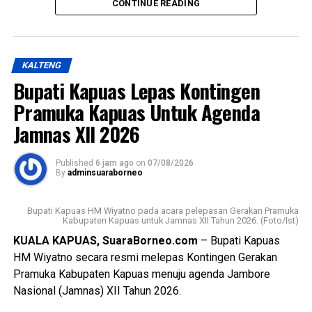
“Penyusunan Raperda sebagai dasar perlindungan lahan
CONTINUE READING
pertanian,” katanya.
Ia menjelaskan terkait dasar hukum penyusunan Raperda
KALTENG
hukum UU Nomor 41 Tahun 2009 tentang Perlindungan
Bupati Kapuas Lepas Kontingen
LP2B PP Nomor 1 Tahun 2011 kemudian Peraturan
pelaksana lainnya yakni Keputusan Bupati Kapuas Nomor
Pramuka Kapuas Untuk Agenda
537/DISTAN Tahun 2022 tentang Penetapan KP2B LP2B
Jamnas XII 2026
dan LCP2B.
Published
6 jam ago
on
07/08/2026
Lebih lanjut ia menjelaskan luasan lahan pertanian pangan
By
adminsuaraborneo
berkelanjutan (LP2B) Kabupaten Kapuas adalah 38.323,62
Ha.
Bupati Kapuas HM Wiyatno pada acara pelepasan Gerakan Pramuka
Kabupaten Kapuas untuk Jamnas XII Tahun 2026. (Foto/Ist)
Kemudian luasan cadangan lahan pertanian berkelanjutan
KUALA KAPUAS, SuaraBorneo.com
– Bupati Kapuas
(LCP2B) Kabupaten Kapuas 22.553,37 Ha.
HM Wiyatno secara resmi melepas Kontingen Gerakan
Pramuka Kabupaten Kapuas menuju agenda Jambore
Meski begitu terjadi permasalahan atas kondisi lahan di
Nasional (Jamnas) XII Tahun 2026.
antaranya perbedaan data antar instansi perubahan
penggunaan lahan singkronisasi dengan RTRW dan RDTR.