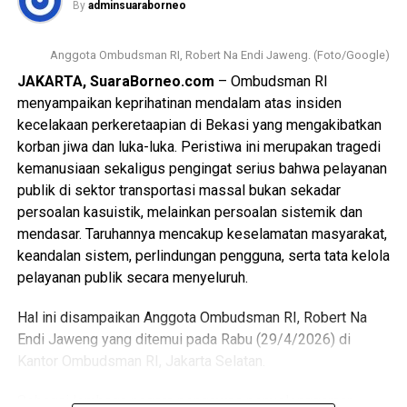
By
adminsuaraborneo
Messenger
0
Twitter/X
0
Timur, DI Yogyakarta, Sumatra Selatan, Sumatra Barat,
WhatsApp
0
Facebook
0
Sumatra Utara, Kepulauan Bangka Belitung, Kalimantan
Anggota Ombudsman RI, Robert Na Endi Jaweng. (Foto/Google)
Barat, Kalimantan Selatan, Sulawesi Tenggara, Sulawesi
Messenger
0
Twitter/X
0
JAKARTA, SuaraBorneo.com
– Ombudsman RI
Barat, dan Bali.
menyampaikan keprihatinan mendalam atas insiden
Dalam narasi resmi yang disampaikan, Anjungan
kecelakaan perkeretaapian di Bekasi yang mengakibatkan
Kalimantan Selatan dinilai unggul berkat konsistensi dan
korban jiwa dan luka-luka. Peristiwa ini merupakan tragedi
kelengkapan dalam enam aspek pengelolaan, yakni
kemanusiaan sekaligus pengingat serius bahwa pelayanan
revitalisasi fisik dan fungsi anjungan sebagai etalase
publik di sektor transportasi massal bukan sekadar
budaya, peningkatan tata kelola manajemen serta
persoalan kasuistik, melainkan persoalan sistemik dan
pelayanan publik, aktivasi anjungan melalui kegiatan seni
mendasar. Taruhannya mencakup keselamatan masyarakat,
budaya yang kreatif dan berkelanjutan, penguatan narasi
keandalan sistem, perlindungan pengguna, serta tata kelola
budaya dan edukasi, kolaborasi serta partisipasi dengan
pelayanan publik secara menyeluruh.
komunitas, serta pemanfaatan teknologi dalam pelestarian
Hal ini disampaikan Anggota Ombudsman RI, Robert Na
budaya.
Endi Jaweng yang ditemui pada Rabu (29/4/2026) di
Selain dinilai mampu menghadirkan pengalaman budaya
Kantor Ombudsman RI, Jakarta Selatan.
yang autentik dan berkesan bagi pengunjung, anjungan
Sebagai lembaga negara pengawas penyelenggaraan
Provinsi Kalimantan Selatan juga dinilai berhasil berfungsi