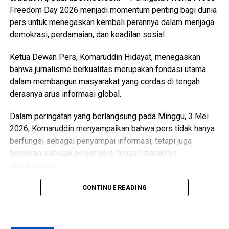
Consecutive Years (2021–2025) – Golden Award
Freedom Day 2026 menjadi momentum penting bagi dunia
• The 2nd Best Region Bank in Service Excellence 2026 –
pers untuk menegaskan kembali perannya dalam menjaga
Overall Walk In Channel and Digital Channel
demokrasi, perdamaian, dan keadilan sosial.
• The Best Region Bank in Excellence Website
• The 2nd Best Region Bank in Excellence Satpam
Ketua Dewan Pers, Komaruddin Hidayat, menegaskan
• The 2nd Best Region Bank in Excellence Convenient
bahwa jurnalisme berkualitas merupakan fondasi utama
Branch Experience
dalam membangun masyarakat yang cerdas di tengah
• The 2nd Best Region Bank in Excellence ATM
derasnya arus informasi global.
• The 2nd Best Region Bank in Excellence Email
• The 2nd Best Region Bank in Excellence Live Chat
Dalam peringatan yang berlangsung pada Minggu, 3 Mei
• The 2nd Best Region Bank in Excellence Call Center
2026, Komaruddin menyampaikan bahwa pers tidak hanya
• The 2nd Best Region Bank in Excellence SMS Banking
berfungsi sebagai penyampai informasi, tetapi juga
berperan sebagai penjernih di tengah maraknya
Direktur Kepatuhan Bank Kalsel, Mitra Damayanti,
disinformasi.
menyampaikan bahwa penghargaan tersebut merupakan
wujud apresiasi atas komitmen seluruh insan Bank Kalsel
“Tanpa informasi yang akurat, berimbang, dan edukatif, sulit
CONTINUE READING
dalam menghadirkan layanan yang berkualitas serta
membangun perdamaian yang berkelanjutan,” ujarnya.
berorientasi pada kebutuhan nasabah.
Sejalan dengan itu, Forum Organisasi Penyiaran