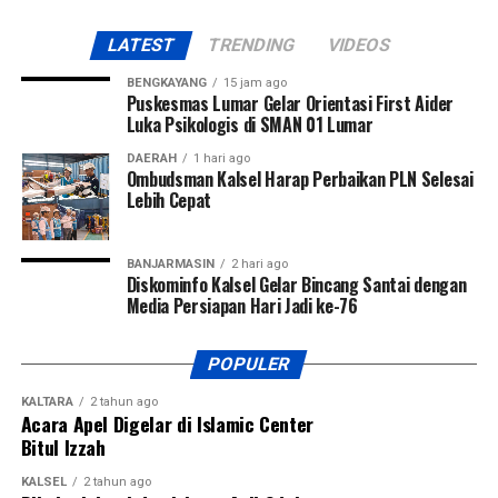
inovatif, dan berkontribusi dalam pembangunan ekonomi
Kalimantan Selatan. [adv]
LATEST
TRENDING
VIDEOS
Views:
188
BENGKAYANG
15 jam ago
Puskesmas Lumar Gelar Orientasi First Aider
Bagikan ke
Luka Psikologis di SMAN 01 Lumar
DAERAH
1 hari ago
Ombudsman Kalsel Harap Perbaikan PLN Selesai
WhatsApp
0
Facebook
0
Lebih Cepat
Messenger
0
Twitter/X
0
BANJARMASIN
2 hari ago
Diskominfo Kalsel Gelar Bincang Santai dengan
Media Persiapan Hari Jadi ke-76
POPULER
KALTARA
2 tahun ago
Acara Apel Digelar di Islamic Center
Bitul Izzah
KALSEL
2 tahun ago