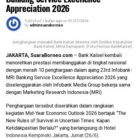
Appreciation 2026
Melalui kolaborasi antara dunia perbankan, komunitas, dan
pelaku usaha, Festival Kuliner Khas Banjar Jakarta 2026
Published
1 bulan ago
on
01/07/2026
diharapkan menjadi penggerak ekonomi berbasis budaya.
By
adminsuaraborneo
Selain melestarikan warisan kuliner daerah, kegiatan ini
juga membuka peluang peningkatan pendapatan bagi
penghargaan mewakili Bank Kalsel diterima oleh Direktur Kepatuhan
UMKM sekaligus memperkuat posisi produk lokal
Bank Kalsel, Mitra Damayanti. (Foto/Humas-BankKalsel)
Kalimantan Selatan di tengah persaingan pasar yang
JAKARTA, SuaraBorneo.com
– Bank Kalsel kembali
semakin kompetitif. [adv]
menorehkan prestasi membanggakan di tingkat nasional
dengan meraih 10 penghargaan dalam ajang 23rd Infobank-
Views:
44
MRI Banking Service Excellence Appreciation 2026 yang
Bagikan ke
diselenggarakan oleh Infobank Media Group bekerja sama
dengan Marketing Research Indonesia (MRI).
WhatsApp
0
Facebook
0
Penghargaan tersebut diserahkan dalam rangkaian
kegiatan Mid-Year Economic Outlook 2026 bertajuk “The
Messenger
0
Twitter/X
0
New Rules of Survival in Uncertain Times: Kapan
Ketidakpastian Berlalu?” yang berlangsung di Hotel
Indonesia Kempinski Jakarta, Jumat (26/6).