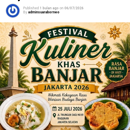
Published
1 bulan ago
on
06/07/2026
By
adminsuaraborneo