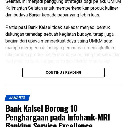
Selatan, ini menjadi panggung strategis bagi pelaku UMKM
Kalimantan Selatan untuk memperkenalkan produk kuliner
dan budaya Banjar kepada pasar yang lebih luas.
Partisipasi Bank Kalsel tidak sekadar menjadi bentuk
dukungan terhadap sebuah kegiatan budaya, tetapi juga
bagian dari upaya memperkuat daya saing UMKM agar
mampu memperluas jaringan pemasaran, meningkatkan
nilai tambah produk, serta membuka peluang transaksi dan
investasi baru. Dukungan terhadap UMKM merupakan
salah satu fokus Bank Kalsel dalam mendorong
CONTINUE READING
pertumbuhan ekonomi daerah secara berkelanjutan.
Festival ini menghadirkan beragam kuliner khas Banjar,
seperti Soto Banjar, Ketupat Kandangan, Bingka, hingga
JAKARTA
aneka wadai tradisional. Kehadiran berbagai produk
Bank Kalsel Borong 10
unggulan tersebut diharapkan mampu memperkuat citra
Penghargaan pada Infobank-MRI
kuliner Banjar sebagai bagian dari ekonomi kreatif yang
memiliki potensi besar menembus pasar nasional.
Banking Service Excellence