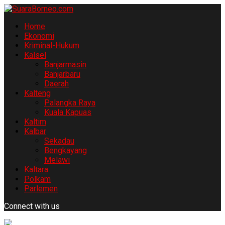
Home
Ekonomi
Kriminal-Hukum
Kalsel
Banjarmasin
Banjarbaru
Daerah
Kalteng
Palangka Raya
Kuala Kapuas
Kaltim
Kalbar
Sekadau
Bengkayang
Melawi
Kaltara
Polkam
Parlemen
Connect with us