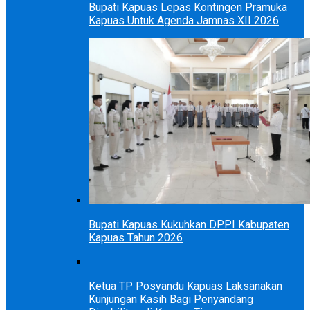
Bupati Kapuas Lepas Kontingen Pramuka
Kapuas Untuk Agenda Jamnas XII 2026
Bupati Kapuas Kukuhkan DPPI Kabupaten
Kapuas Tahun 2026
Ketua TP Posyandu Kapuas Laksanakan
Kunjungan Kasih Bagi Penyandang