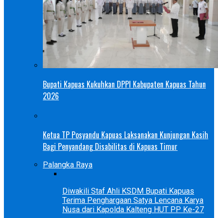
Bupati Kapuas Kukuhkan DPPI Kabupaten Kapuas Tahun
2026
Ketua TP Posyandu Kapuas Laksanakan Kunjungan Kasih
Bagi Penyandang Disabilitas di Kapuas Timur
Palangka Raya
Diwakili Staf Ahli KSDM Bupati Kapuas
Terima Penghargaan Satya Lencana Karya
Nusa dari Kapolda Kalteng HUT PP Ke-27