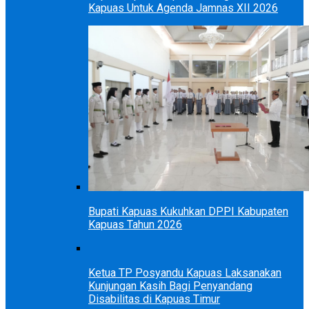
Kapuas Untuk Agenda Jamnas XII 2026
Bupati Kapuas Kukuhkan DPPI Kabupaten
Kapuas Tahun 2026
Ketua TP Posyandu Kapuas Laksanakan
Kunjungan Kasih Bagi Penyandang
Disabilitas di Kapuas Timur