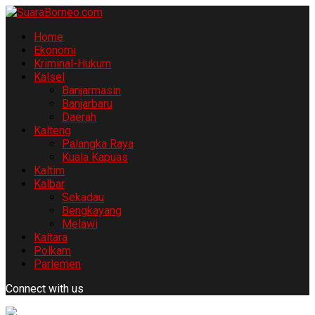
Home
Ekonomi
Kriminal-Hukum
Kalsel
Banjarmasin
Banjarbaru
Daerah
Kalteng
Palangka Raya
Kuala Kapuas
Kaltim
Kalbar
Sekadau
Bengkayang
Melawi
Kaltara
Polkam
Parlemen
Connect with us