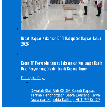
Bupati Kapuas Kukuhkan DPPI Kabupaten Kapuas Tahun
2026
Ketua TP Posyandu Kapuas Laksanakan Kunjungan Kasih
Bagi Penyandang Disabilitas di Kapuas Timur
Palangka Raya
Diwakili Staf Ahli KSDM Bupati Kapuas
Terima Penghargaan Satya Lencana Karya
Nusa dari Kapolda Kalteng HUT PP Ke-27