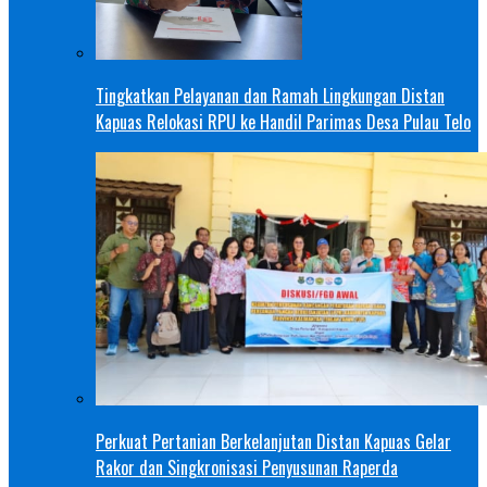
Tingkatkan Pelayanan dan Ramah Lingkungan Distan
Kapuas Relokasi RPU ke Handil Parimas Desa Pulau Telo
Perkuat Pertanian Berkelanjutan Distan Kapuas Gelar
Rakor dan Singkronisasi Penyusunan Raperda