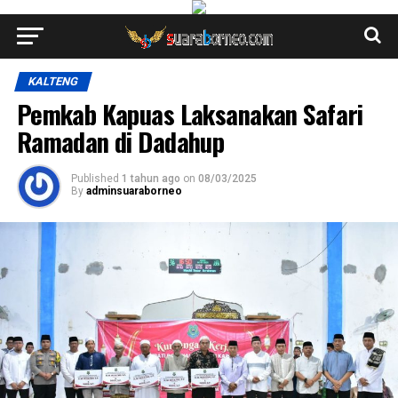
KALTENG
Pemkab Kapuas Laksanakan Safari
Ramadan di Dadahup
Published
1 tahun ago
on
08/03/2025
By
adminsuaraborneo