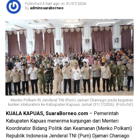
Published
6 hari ago
on
31/07/2026
Berdasarkan hasil penyelidikan aksi nekat itu dipicu
By
adminsuaraborneo
pertengkaran antara tersangka dengan kekasihnya Rah
(26). Perselisihan keduanya telah berlangsung beberapa
hari dan bahkan disertai ancaman akan membakar kamar
barak.
“Malam kejadian tersangka sempat datang ke lokasi dan
berkumpul bersama para korban. Namun usai kembali dari
menonton pertandingan final Piala Dunia ia kembali
mendatangi barak karena kembali terlibat cekcok dengan
korban,” katanya.
Nah saat pintu kamar dikunci dari dalam tersangka
menggedor hingga mendobrak pintu kemudian masuk
Menko Polkam RI Jenderal TNI (Purn) Jamari Chaniago pada kegiatan
kunker silaturahmi ke Kabupaten Kapuas Jumat (31/7/2026). (Foto/Ist)
sambil merusak sejumlah barang dan melanjutkan
KUALA KAPUAS, SuaraBorneo.com
– Pemerintah
pertengkaran.
Kabupaten Kapuas menerima kunjungan dari Menteri
Tak lama kemudian tersangka diduga menyiramkan sekitar
Koordinator Bidang Politik dan Keamanan (Menko Polkam)
satu liter BBM jenis pertalite ke lantai kamar dan barang-
Republik Indonesia Jenderal TNI (Purn) Djamari Chaniago