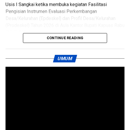
Usis I Sangkai ketika membuka kegiatan Fasilitasi
Pengisian Instrumen Evaluasi Perkembangan
Desa/Kelurahan (Epdeskel) dan Profil Desa/Kelurahan
(Prodeskel) Tahun 2026 di Aula Kantor Bupati Kapuas Rabu
(29/7/2026).
CONTINUE READING
Kegiatan tersebut dihadiri Pelaksana Tugas Kepala Dinas
Pemberdayaan Masyarakat dan Desa (PMD) Kabupaten
UMUM
Kapuas Perry Noah para camat kepala desa lurah
perangkat desa operator desa dan kelurahan serta Tim
PROAKTIF sebagai fasilitator.
Sekda Kapuas Usis I Sangkai menegaskan Prodeskel dan
Epdeskel bukan sekadar kewajiban administrasi.
Ia mengatakan kedua instrumen itu menjadi alat strategis
untuk memotret kondisi potensi hingga tingkat
perkembangan desa dan kelurahan sebagai dasar
penyusunan kebijakan pembangunan.