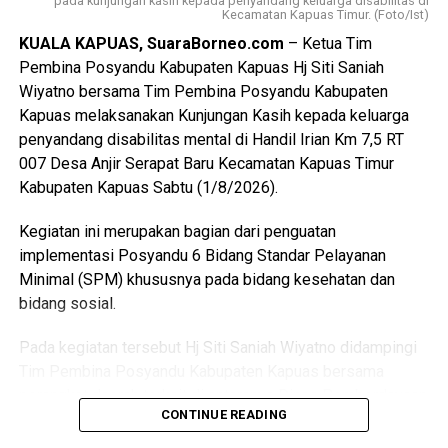
pada kunjungan kasih kepada penyandang keluarga disabilitas di
Kecamatan Kapuas Timur. (Foto/Ist)
KUALA KAPUAS, SuaraBorneo.com
– Ketua Tim
Pembina Posyandu Kabupaten Kapuas Hj Siti Saniah
Wiyatno bersama Tim Pembina Posyandu Kabupaten
Kapuas melaksanakan Kunjungan Kasih kepada keluarga
penyandang disabilitas mental di Handil Irian Km 7,5 RT
007 Desa Anjir Serapat Baru Kecamatan Kapuas Timur
Kabupaten Kapuas Sabtu (1/8/2026).
Kegiatan ini merupakan bagian dari penguatan
implementasi Posyandu 6 Bidang Standar Pelayanan
Minimal (SPM) khususnya pada bidang kesehatan dan
bidang sosial.
Pada kegiatan tersebut Hj Siti Saniah Wiyatno didampingi
Tim Pembina Posyandu Kabupaten Kapuas bersama
perangkat daerah terkait di antaranya Dinas Pemberdayaan
CONTINUE READING
Masyarakat dan Desa (DPMD) Dinas Kesehatan Dinas
Pemberdayaan Perempuan Perlindungan Anak