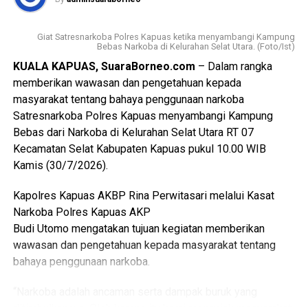
Lebih lanjut ia juga mengingatkan seluruh pihak yang
terlibat agar menjaga kualitas pekerjaan.
Giat Satresnarkoba Polres Kapuas ketika menyambangi Kampung
Bebas Narkoba di Kelurahan Selat Utara. (Foto/Ist)
“Mutu konstruksi harus menjadi perhatian utama agar jalan
KUALA KAPUAS, SuaraBorneo.com
– Dalam rangka
yang dibangun memiliki daya tahan yang baik dan dapat
memberikan wawasan dan pengetahuan kepada
dimanfaatkan masyarakat dalam jangka panjang,” ujarnya.
masyarakat tentang bahaya penggunaan narkoba
(Ujg/SB)
Satresnarkoba Polres Kapuas menyambangi Kampung
Bebas dari Narkoba di Kelurahan Selat Utara RT 07
Views:
30
Kecamatan Selat Kabupaten Kapuas pukul 10.00 WIB
Bagikan ke
Kamis (30/7/2026).
Kapolres Kapuas AKBP Rina Perwitasari melalui Kasat
WhatsApp
0
Facebook
0
Narkoba Polres Kapuas AKP
Budi Utomo mengatakan tujuan kegiatan memberikan
Messenger
0
Twitter/X
0
wawasan dan pengetahuan kepada masyarakat tentang
bahaya penggunaan narkoba.
“Narkoba adalah ancaman serta dampak buruk yang