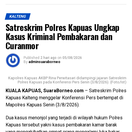
Pengendalian Penduduk dan Keluarga Berencana
(P3APPKB) Dinas Sosial Pemerintah Kecamatan Kapuas
KALTENG
Timur Pemdes serta kader Posyandu.
Satreskrim Polres Kapuas Ungkap
Menurutnya kunjungan kasih ini merupakan bentuk
Kasus Kriminal Pembakaran dan
perhatian pemerintah daerah kepada masyarakat yang
Curanmor
tergolong rentan sekaligus memperkuat pelaksanaan
transformasi Posyandu yang kini tidak hanya berfokus
Published
2 hari ago
on
05/08/2026
pada pelayanan kesehatan ibu dan anak, tetapi juga
By
adminsuaraborneo
mencakup enam bidang Standar Pelayanan Minimal.
Kapolres Kapuas AKBP Rina Perwitasari didampingi jajaran Satreskrim
Ia mengatakan keberhasilan implementasi Posyandu 6
Polres Kapuas pada Konferensi Pers Senin (3/8/2026). (Foto/Ist)
Bidang SPM memerlukan kolaborasi seluruh pihak mulai
KUALA KAPUAS, SuaraBorneo.com
– Satreskrim Polres
dari pemerintah daerah pemerintah kecamatan pemerintah
Kapuas Kalteng menggelar Konferensi Pers bertempat di
desa tenaga kesehatan kader Posyandu hingga
Mapolres Kapuas Senin (3/8/2026).
masyarakat.
Dua kasus menonjol yang terjadi di wilayah hukum Polres
“Oleh karena itu sinergi lintas sektor menjadi kunci agar
Kapuas tersebut yakni kasus pembakaran kamar barak
berbagai persoalan kesehatan dan sosial dapat dideteksi
yang mengakibatkan empat orang mengalami luka bakar