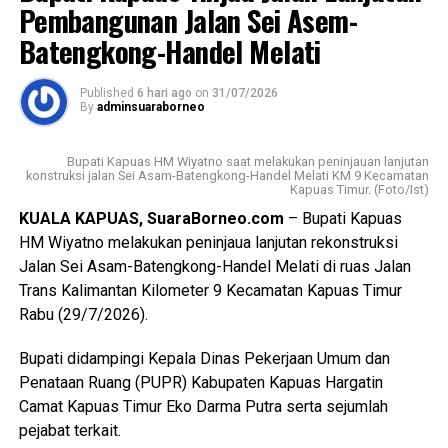
Pembangunan Jalan Sei Asem-
“Diharapkan pertemuan ini semakin memperkuat
“Meski sempat vakum beberapa tahun pelaksanaan
Batengkong-Handel Melati
kolaborasi antara pemerintah pusat, pemerintah provinsi
WhatsApp
0
Facebook
0
Rakerda saat ini merupakan forum strategis untuk
Pemerintah Kabupaten Kapuas Forkopimda serta seluruh
mengevaluasi program kerja menyelaraskan persepsi
pemangku kepentingan dalam menjaga keamanan
Published
6 hari ago
on
31/07/2026
Messenger
0
Twitter/X
0
antara LPPD Kabupaten Kapuas dengan LPPK sekaligus
By
adminsuaraborneo
ketertiban dan mempercepat pembangunan yang
merumuskan langkah-langkah strategis dalam pembinaan
berkelanjutan di Kabupaten Kapuas maupun Kalimantan
kontingen Pesparawi dan penguatan tata kelola organisasi
Bupati Kapuas HM Wiyatno saat melakukan peninjauan lanjutan
Tengah,” ujarnya. (Ujg/SB)
ke depan,” katanya.
konstruksi jalan Sei Asam-Batengkong-Handel Melati KM 9 Kecamatan
Kapuas Timur. (Foto/Ist)
Views:
27
Sementara itu Ketua I LPPD Kabupaten Kapuas Yan Hendri
KUALA KAPUAS, SuaraBorneo.com
– Bupati Kapuas
Bagikan ke
Ale mengatakan peningkatan kapasitas pelatih menjadi
HM Wiyatno melakukan peninjaua lanjutan rekonstruksi
salah satu kunci keberhasilan pembinaan peserta
Jalan Sei Asam-Batengkong-Handel Melati di ruas Jalan
Pesparawi di tingkat jemaat maupun kecamatan.
Trans Kalimantan Kilometer 9 Kecamatan Kapuas Timur
WhatsApp
0
Facebook
0
Rabu (29/7/2026).
“Melalui pelatihan ini kami ingin menciptakan kesamaan
Messenger
0
Twitter/X
0
standar pembinaan di seluruh Kabupaten Kapuas. Ilmu
Bupati didampingi Kepala Dinas Pekerjaan Umum dan
yang diperoleh para peserta diharapkan dapat
Penataan Ruang (PUPR) Kabupaten Kapuas Hargatin
diimplementasikan kembali di wilayah masing-masing
Camat Kapuas Timur Eko Darma Putra serta sejumlah
sehingga kualitas vokal dirigen dan pembinaan paduan
pejabat terkait.