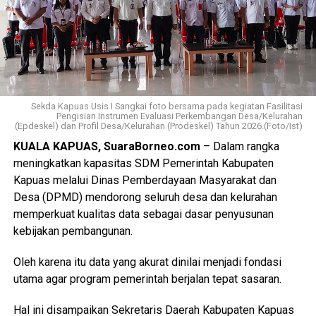
kondusif warga antusias mendukung program dan
dokumen terlampir,” ujarnya. (Ujg/SB)
Views:
30
Bagikan ke
Sekda Kapuas Usis I Sangkai foto bersama pada kegiatan Fasilitasi
Pengisian Instrumen Evaluasi Perkembangan Desa/Kelurahan
WhatsApp
0
Facebook
0
(Epdeskel) dan Profil Desa/Kelurahan (Prodeskel) Tahun 2026.(Foto/Ist)
KUALA KAPUAS, SuaraBorneo.com
– Dalam rangka
Messenger
0
Twitter/X
0
meningkatkan kapasitas SDM Pemerintah Kabupaten
Kapuas melalui Dinas Pemberdayaan Masyarakat dan
Desa (DPMD) mendorong seluruh desa dan kelurahan
memperkuat kualitas data sebagai dasar penyusunan
kebijakan pembangunan.
Oleh karena itu data yang akurat dinilai menjadi fondasi
utama agar program pemerintah berjalan tepat sasaran.
Hal ini disampaikan Sekretaris Daerah Kabupaten Kapuas