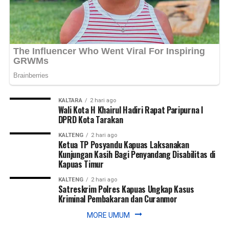
Views:
29
Bagikan ke
WhatsApp
0
Facebook
0
Messenger
0
Twitter/X
0
KALTARA
2 hari ago
Wali Kota H Khairul Hadiri Rapat Paripurna I
DPRD Kota Tarakan
KALTENG
2 hari ago
Ketua TP Posyandu Kapuas Laksanakan
Kunjungan Kasih Bagi Penyandang Disabilitas di
Kapuas Timur
KALTENG
2 hari ago
Satreskrim Polres Kapuas Ungkap Kasus
Kriminal Pembakaran dan Curanmor
MORE UMUM