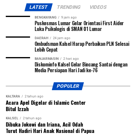
LATEST
TRENDING
VIDEOS
BENGKAYANG
9 jam ago
Puskesmas Lumar Gelar Orientasi First Aider
Luka Psikologis di SMAN 01 Lumar
DAERAH
24 jam ago
Ombudsman Kalsel Harap Perbaikan PLN Selesai
Lebih Cepat
BANJARMASIN
2 hari ago
Diskominfo Kalsel Gelar Bincang Santai dengan
Media Persiapan Hari Jadi ke-76
POPULER
KALTARA
2 tahun ago
Acara Apel Digelar di Islamic Center
Bitul Izzah
KALSEL
2 tahun ago
Dibuka Jokowi dan Iriana, Acil Odah
Turut Hadiri Hari Anak Nasional di Papua