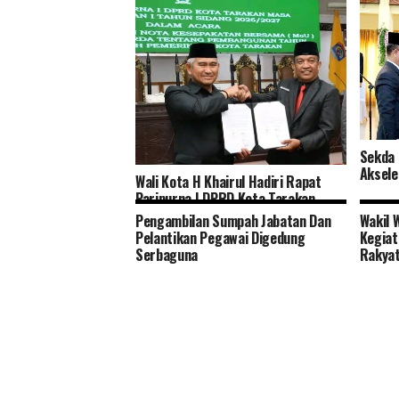
Sekda 
Aksele
Wali Kota H Khairul Hadiri Rapat
Paripurna I DPRD Kota Tarakan
Pengambilan Sumpah Jabatan Dan
Wakil 
Pelantikan Pegawai Digedung
Kegiat
Serbaguna
Rakya