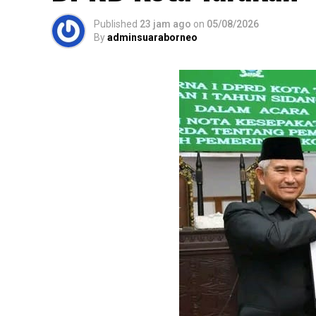
Published
23 jam ago
on
05/08/2026
By
adminsuaraborneo