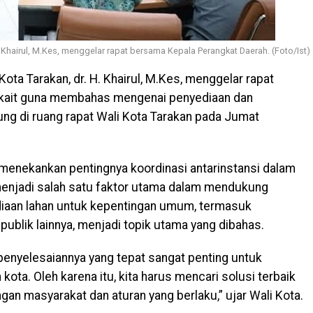
H. Khairul, M.Kes, menggelar rapat bersama Kepala Perangkat Daerah. (Foto/Ist)
Kota Tarakan, dr. H. Khairul, M.Kes, menggelar rapat
rkait guna membahas mengenai penyediaan dan
sung di ruang rapat Wali Kota Tarakan pada Jumat
menekankan pentingnya koordinasi antarinstansi dalam
enjadi salah satu faktor utama dalam mendukung
iaan lahan untuk kepentingan umum, termasuk
 publik lainnya, menjadi topik utama yang dibahas.
enyelesaiannya yang tepat sangat penting untuk
a. Oleh karena itu, kita harus mencari solusi terbaik
an masyarakat dan aturan yang berlaku,” ujar Wali Kota.