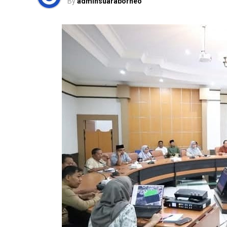
By
adminsuaraborneo