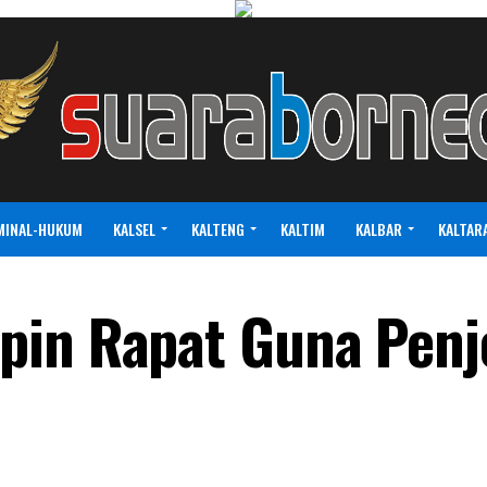
MINAL-HUKUM
KALSEL
KALTENG
KALTIM
KALBAR
KALTAR
pin Rapat Guna Penj