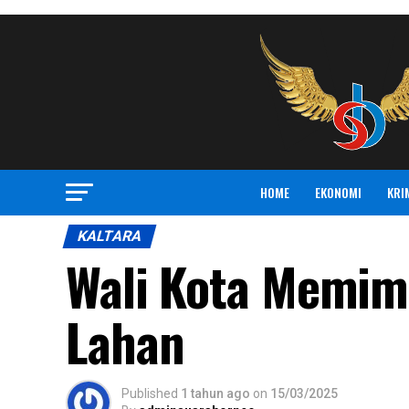
HOME
EKONOMI
KRI
KALTARA
Wali Kota Memim
Lahan
Published
1 tahun ago
on
15/03/2025