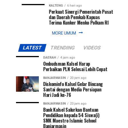
KALTENG
6 hari ago
Perkuat Sinergi Pemerintah Pusat
dan Daerah Pemkab Kapuas
Terima Kunker Menko Polkam RI
MORE UMUM
LATEST
TRENDING
VIDEOS
DAERAH
4 jam ago
Ombudsman Kalsel Harap
Perbaikan PLN Selesai Lebih Cepat
BANJARMASIN
20 jam ago
Diskominfo Kalsel Gelar Bincang
Santai dengan Media Persiapan
Hari Jadi ke-76
BANJARMASIN
23 jam ago
Bank Kalsel Salurkan Bantuan
Pendidikan kepada 54 Siswa(i)
SMK Maestro Islamic School
Banjarmasin