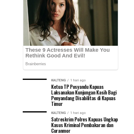
Selesai
pemadaman
listrik
Lebih
bergilir
di
Cepat
sejumlah
wilayah
Kalimantan
Selatan,
Hadi
Rahman,...
KALTENG
1 hari ago
Ketua TP Posyandu Kapuas
Laksanakan Kunjungan Kasih Bagi
Penyandang Disabilitas di Kapuas
Timur
KALTENG
1 hari ago
Satreskrim Polres Kapuas Ungkap
Kasus Kriminal Pembakaran dan
Curanmor