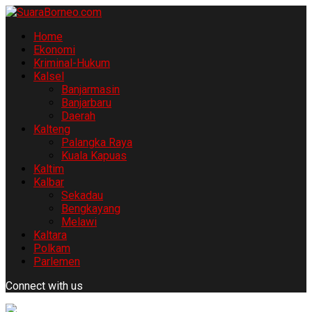
Home
Ekonomi
Kriminal-Hukum
Kalsel
Banjarmasin
Banjarbaru
Daerah
Kalteng
Palangka Raya
Kuala Kapuas
Kaltim
Kalbar
Sekadau
Bengkayang
Melawi
Kaltara
Polkam
Parlemen
Connect with us