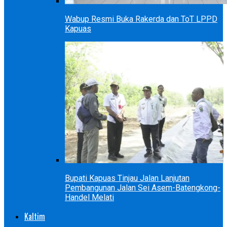
Wabup Resmi Buka Rakerda dan ToT LPPD
Kapuas
Bupati Kapuas Tinjau Jalan Lanjutan
Pembangunan Jalan Sei Asem-Batengkong-
Handel Melati
Kaltim