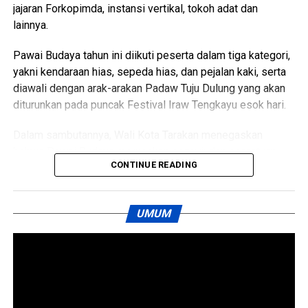
jajaran Forkopimda, instansi vertikal, tokoh adat dan
WhatsApp
0
Facebook
0
lainnya.
Pawai Budaya tahun ini diikuti peserta dalam tiga kategori,
Messenger
0
Twitter/X
0
yakni kendaraan hias, sepeda hias, dan pejalan kaki, serta
diawali dengan arak-arakan Padaw Tuju Dulung yang akan
diturunkan pada puncak Festival Iraw Tengkayu esok hari.
Dalam sambutannya, Wali Kota Tarakan menegaskan
bahwa Pawai Budaya merupakan perwujudan persatuan
CONTINUE READING
dan kesatuan masyarakat Kota Tarakan. Keberagaman
suku, agama, budaya, dan adat istiadat yang hidup
berdampingan di Kota Tarakan menjadi kekuatan yang
UMUM
harus terus dijaga dan dipertahankan.
Wali Kota juga menyampaikan apresiasi kepada seluruh
pihak yang telah bekerja keras menyukseskan
penyelenggaraan Festival Iraw Tengkayu XV. Tingginya
partisipasi masyarakat dinilai menjadi bukti semangat