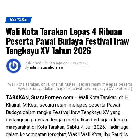
menyaksikan rangkaian prosesi budaya.
Wali Kota juga menegaskan bahwa meskipun di tengah
KALTARA
kebijakan efisiensi anggaran, pelaksanaan Festival Iraw
Wali Kota Tarakan Lepas 4 Ribuan
Tengkayu akan terus dipertahankan sebagai upaya
melestarikan budaya lokal dan pariwisata daerah.
Peserta Pawai Budaya Festival Iraw
Tengkayu XV Tahun 2026
Mengakhiri sambutannya, Wali Kota berharap Kota Tarakan
senantiasa diberikan keberkahan, keamanan, kemajuan, dan
Published
1 bulan ago
on
05/07/2026
kesejahteraan bagi seluruh masyarakatnya.
By
adminsuaraborneo
Turut hadir dalam kegiatan tersebut perwakilan Menteri
Wali Kota Tarakan, dr. H. Khairul, M.Kes., secara resmi melepas peserta
Pariwisata Republik Indonesia, perwakilan Pemerintah
Pawai Budaya dalam rangka Festival Iraw Tengkayu XV. (Foto/Ist)
Provinsi Kalimantan Utara, Bupati Malinau dan perwakilan
TARAKAN, SuaraBorneo.com
– Wali Kota Tarakan, dr. H.
kabupaten lainnya, unsur Forkopimda, tokoh adat, tokoh
Khairul, M.Kes., secara resmi melepas peserta Pawai
masyarakat, serta tamu undangan lainnya. [Adv/Mandu]
Budaya dalam rangka Festival Iraw Tengkayu XV yang
berlangsung meriah dengan melibatkan berbagai elemen
Views:
75
masyarakat di Kota Tarakan, Sabtu, 4 Juli 2026. Hadir juga
Bagikan ke
dalam kesempatan tersebut, Wakil Wali Kota, Ibu Saud Is,