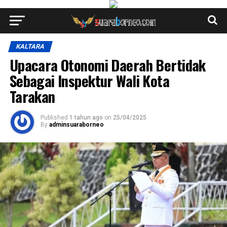
KALTARA
Upacara Otonomi Daerah Bertidak
Sebagai Inspektur Wali Kota
Tarakan
Published
1 tahun ago
on
25/04/2025
By
adminsuaraborneo