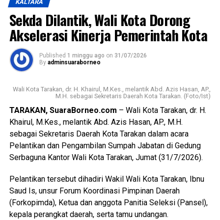
KALTARA
terbaru dalam Permendagri Nomor 14 Tahun 2025.
Sekda Dilantik, Wali Kota Dorong
Regulasi tersebut mengatur bahwa pelaksanaan kegiatan
Akselerasi Kinerja Pemerintah Kota
tahun jamak cukup didasarkan pada persetujuan bersama
antara kepala daerah dan DPRD melalui nota kesepakatan,
tanpa harus menetapkan peraturan daerah.
Published
1 minggu ago
on
31/07/2026
By
adminsuaraborneo
Menurutnya, langkah tersebut diambil untuk mempercepat
proses pelaksanaan pembangunan infrastruktur di Kota
Wali Kota Tarakan, dr. H. Khairul, M.Kes., melantik Abd. Azis Hasan, AP.,
M.H. sebagai Sekretaris Daerah Kota Tarakan. (Foto/Ist)
Tarakan. Dengan disetujuinya penarikan raperda,
TARAKAN, SuaraBorneo.com
– Wali Kota Tarakan, dr. H.
Pemerintah Kota berharap dapat segera memfokuskan
Khairul, M.Kes., melantik Abd. Azis Hasan, AP., M.H.
pelaksanaan program-program pembangunan demi
sebagai Sekretaris Daerah Kota Tarakan dalam acara
meningkatkan pelayanan dan kesejahteraan masyarakat.
Pelantikan dan Pengambilan Sumpah Jabatan di Gedung
(Adc/Mandu)
Serbaguna Kantor Wali Kota Tarakan, Jumat (31/7/2026).
Views:
22
Pelantikan tersebut dihadiri Wakil Wali Kota Tarakan, Ibnu
Bagikan ke
Saud Is, unsur Forum Koordinasi Pimpinan Daerah
(Forkopimda), Ketua dan anggota Panitia Seleksi (Pansel),
WhatsApp
0
Facebook
0
kepala perangkat daerah, serta tamu undangan.