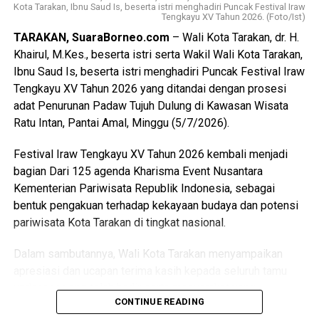
Kota Tarakan, Ibnu Saud Is, beserta istri menghadiri Puncak Festival Iraw
Bagikan ke
Tengkayu XV Tahun 2026. (Foto/Ist)
TARAKAN, SuaraBorneo.com
– Wali Kota Tarakan, dr. H.
WhatsApp
0
Facebook
0
Khairul, M.Kes., beserta istri serta Wakil Wali Kota Tarakan,
Ibnu Saud Is, beserta istri menghadiri Puncak Festival Iraw
Messenger
0
Twitter/X
0
Tengkayu XV Tahun 2026 yang ditandai dengan prosesi
adat Penurunan Padaw Tujuh Dulung di Kawasan Wisata
Ratu Intan, Pantai Amal, Minggu (5/7/2026).
Festival Iraw Tengkayu XV Tahun 2026 kembali menjadi
bagian Dari 125 agenda Kharisma Event Nusantara
Kementerian Pariwisata Republik Indonesia, sebagai
bentuk pengakuan terhadap kekayaan budaya dan potensi
pariwisata Kota Tarakan di tingkat nasional.
Dalam sambutannya, Wali Kota Tarakan menyampaikan
apresiasi dan ucapan terima kasih kepada seluruh tamu
undangan yang telah hadir serta masyarakat yang
CONTINUE READING
memadati lokasi acara dengan penuh antusias untuk