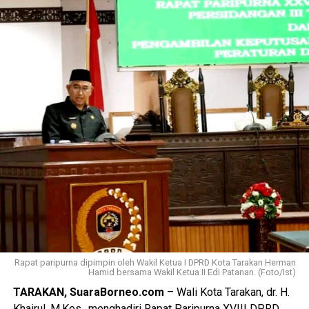
pemerintah kota saat ini.
Wali Kota juga mengajak Forkopimda, perangkat daerah
dan lainnya untuk terus memperkuat sinergi dalam
mendukung pelaksanaan tugas Sekretaris Daerah
sehingga berbagai persoalan pembangunan dan pelayanan
publik di Kota Tarakan dapat diselesaikan secara optimal.
(Adv/Mandu)
Views:
39
Bagikan ke
WhatsApp
0
Facebook
0
Messenger
0
Twitter/X
0
Rapat paripurna dipimpin oleh Wakil Ketua I DPRD Kota Tarakan Herman
Hamid bersama Wakil Ketua II Edi Patanan. (Foto/Ist)
TARAKAN, SuaraBorneo.com
– Wali Kota Tarakan, dr. H.
Khairul, M.Kes., menghadiri Rapat Paripurna XVIII DPRD