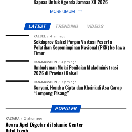
Kapuas Untuk Agenda Jamnas XII 2026
MORE UMUM
LATEST
TRENDING
VIDEOS
KALSEL
4 jam ago
Sekdaprov Kalsel Pimpin Visitasi Peserta
Pelatihan Kepemimpinan Nasional (PKN) ke Jawa
Timur
BANJARMASIN
4 jam ago
Ombudsman Mulai Penilaian Maladministrasi
2026 di Provinsi Kalsel
BANJARMASIN
7 jam ago
Suryani, Hendra Cipta dan Khairiadi Asa Garap
“Lempeng Pisang”
POPULER
KALTARA
2 tahun ago
Acara Apel Digelar di Islamic Center
Bitul Izzah