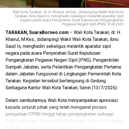
berkarakter, mandiri, inovatif, dan berdaya saing.
(Adv/Mandu)
Wali Kota Tarakan, dr. H. Khairul, M.Kes., didampingi Wakil Wali Kota
Tarakan, Ibnu Saud Is, menghadiri sekaligus melantik aparatur sipil
Views:
50
negara pada acara Penyerahan Surat Keputusan Pengangkatan
Pegawai Negeri Sipil (PNS). (Foto/Ist)
Bagikan ke
TARAKAN, SuaraBorneo.com
– Wali Kota Tarakan, dr. H.
Khairul, M.Kes., didampingi Wakil Wali Kota Tarakan, Ibnu
WhatsApp
0
Facebook
0
Saud Is, menghadiri sekaligus melantik aparatur sipil
negara pada acara Penyerahan Surat Keputusan
Messenger
0
Twitter/X
0
Pengangkatan Pegawai Negeri Sipil (PNS), Pengambilan
Sumpah Jabatan, serta Pelantikan Pengangkatan Pertama
dalam Jabatan Fungsional di Lingkungan Pemerintah Kota
Tarakan. Kegiatan tersebut berlangsung di Gedung
Serbaguna Kantor Wali Kota Tarakan, Senin (13/7/2026).
Dalam sambutannya, Wali Kota menyampaikan apresiasi
kepada seluruh pihak yang telah mengawal proses
pengadaan CPNS hingga tahap pengangkatan sebagai
PNS. Sebanyak 22 orang CPNS Formasi Tahun 2024 resmi
diangkat menjadi Pegawai Negeri Sipil setelah