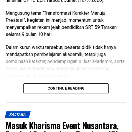
halaman UPTD LLK Tarakan, Jumat (10/7/2026).
WhatsApp
0
Facebook
0
Mengusung tema “Transformasi Karakter Menuju
Prestasi”, kegiatan ini menjadi momentum untuk
Messenger
0
Twitter/X
0
menyampaikan rekam jejak pendidikan SRT 59 Tarakan
selama 9 bulan 10 hari.
Dalam kurun waktu tersebut, peserta didik tidak hanya
mendapatkan pembelajaran akademik, tetapi juga
pembinaan karakter, pendampingan di luar akademik, serta
pembinaan kepada para orang tua guna mendorong
peningkatan ekonomi keluarga.
Dalam sambutannya, Wakil Wali Kota menyampaikan rasa
CONTINUE READING
bangga atas perkembangan para peserta didik.
Menurutnya, berbagai prestasi yang telah diraih serta karya
yang berhasil dihasilkan menjadi bukti bahwa pembinaan
KALTARA
karakter yang dilakukan mampu melahirkan generasi yang
Masuk Kharisma Event Nusantara,
berprestasi dan memiliki potensi untuk terus berkembang.