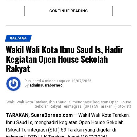
menyelesaikan seluruh tahapan yang dipersyaratkan, mulai
CONTINUE READING
dari seleksi, Pelatihan Dasar CPNS, hingga proses
penetapan. Jumlah tersebut terdiri atas 5 dokter umum, 3
dokter gigi, dan 14 pejabat fungsional teknis. Selain itu,
sebanyak 51 aparatur sipil negara juga dilantik dalam
KALTARA
pengangkatan pertama Jabatan Fungsional yang akan
Wakil Wali Kota Ibnu Saud Is, Hadir
bertugas di berbagai perangkat daerah di lingkungan
Kegiatan Open House Sekolah
Pemerintah Kota Tarakan.
Rakyat
Wali Kota mengucapkan selamat kepada seluruh penerima
Surat Keputusan dan pejabat fungsional yang baru dilantik.
Published
4 minggu ago
on
10/07/2026
Ia menegaskan bahwa keberhasilan tersebut merupakan
By
adminsuaraborneo
buah dari perjuangan panjang serta amanah besar yang
harus dijalankan dengan penuh tanggung jawab.
Wakil Wali Kota Tarakan, Ibnu Saud Is, menghadiri kegiatan Open House
Sekolah Rakyat Terintegrasi (SRT) 59 Tarakan. (Foto/Ist)
(Adv/Mandu)
TARAKAN, SuaraBorneo.com
– Wakil Wali Kota Tarakan,
Views:
60
Ibnu Saud Is, menghadiri kegiatan Open House Sekolah
Bagikan ke
Rakyat Terintegrasi (SRT) 59 Tarakan yang digelar di