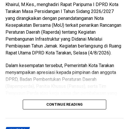
Khairul, M.Kes., menghadiri Rapat Paripurna I DPRD Kota
Tarakan Masa Persidangan I Tahun Sidang 2026/2027
yang dirangkaikan dengan penandatanganan Nota
Kesepakatan Bersama (MoU) terkait penarikan Rancangan
Peraturan Daerah (Raperda) tentang Kegiatan
Pembangunan Infrastruktur yang Didanai Melalui
Pembiayaan Tahun Jamak. Kegiatan berlangsung di Ruang
Rapat Utama DPRD Kota Tarakan, Selasa (4/8/2026).
Dalam kesempatan tersebut, Pemerintah Kota Tarakan
menyampaikan apresiasi kepada pimpinan dan anggota
DPRD, Badan Pembentukan Peraturan Daerah
(Bapemperda), Panitia Khusus (Pansus), serta Tim
Penyusun Perda atas kerja sama dan pembahasan yang
telah dilakukan terhadap raperda tersebut.
CONTINUE READING
Wali Kota menjelaskan, keputusan menarik kembali
raperda didasarkan pada hasil konsultasi dengan
Kementerian Dalam Negeri yang mengacu pada ketentuan