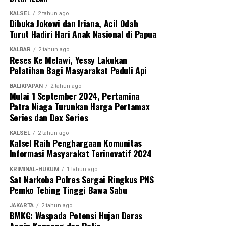
KALSEL
2 tahun ago
Dibuka Jokowi dan Iriana, Acil Odah
Turut Hadiri Hari Anak Nasional di Papua
KALBAR
2 tahun ago
Reses Ke Melawi, Yessy Lakukan
Pelatihan Bagi Masyarakat Peduli Api
BALIKPAPAN
2 tahun ago
Mulai 1 September 2024, Pertamina
Patra Niaga Turunkan Harga Pertamax
Series dan Dex Series
KALSEL
2 tahun ago
Kalsel Raih Penghargaan Komunitas
Informasi Masyarakat Terinovatif 2024
KRIMINAL-HUKUM
1 tahun ago
Sat Narkoba Polres Sergai Ringkus PNS
Pemko Tebing Tinggi Bawa Sabu
JAKARTA
2 tahun ago
BMKG: Waspada Potensi Hujan Deras