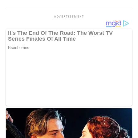
Views:
72
Bagikan ke
ADVERTISEMENT
WhatsApp
0
Facebook
0
Messenger
0
Twitter/X
0