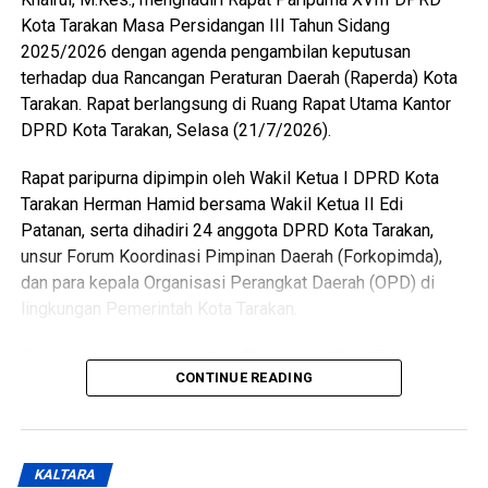
Kota Tarakan Masa Persidangan III Tahun Sidang
2025/2026 dengan agenda pengambilan keputusan
terhadap dua Rancangan Peraturan Daerah (Raperda) Kota
Tarakan. Rapat berlangsung di Ruang Rapat Utama Kantor
DPRD Kota Tarakan, Selasa (21/7/2026).
Rapat paripurna dipimpin oleh Wakil Ketua I DPRD Kota
Tarakan Herman Hamid bersama Wakil Ketua II Edi
Patanan, serta dihadiri 24 anggota DPRD Kota Tarakan,
unsur Forum Koordinasi Pimpinan Daerah (Forkopimda),
dan para kepala Organisasi Perangkat Daerah (OPD) di
lingkungan Pemerintah Kota Tarakan.
Dalam kesempatan tersebut, Pemerintah Kota Tarakan
CONTINUE READING
menyampaikan persetujuan terhadap Rancangan Peraturan
Daerah tentang Kepemudaan untuk ditetapkan menjadi
Peraturan Daerah. Raperda tersebut dinilai telah melalui
seluruh tahapan pembahasan bersama DPRD, mulai dari
KALTARA
penyampaian pandangan, saran, hingga proses