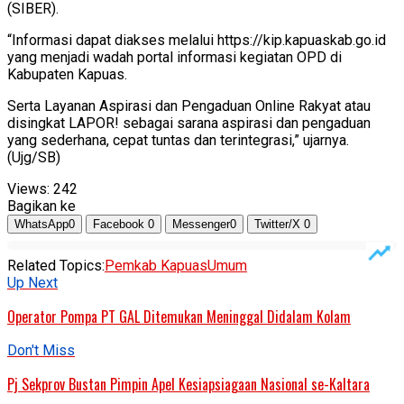
(SIBER).
“Informasi dapat diakses melalui https://kip.kapuaskab.go.id
yang menjadi wadah portal informasi kegiatan OPD di
Kabupaten Kapuas.
Serta Layanan Aspirasi dan Pengaduan Online Rakyat atau
disingkat LAPOR! sebagai sarana aspirasi dan pengaduan
yang sederhana, cepat tuntas dan terintegrasi,” ujarnya.
(Ujg/SB)
Views:
242
Bagikan ke
WhatsApp
0
Facebook
0
Messenger
0
Twitter/X
0
Related Topics:
Pemkab Kapuas
Umum
Up Next
Operator Pompa PT GAL Ditemukan Meninggal Didalam Kolam
Don't Miss
Pj Sekprov Bustan Pimpin Apel Kesiapsiagaan Nasional se-Kaltara