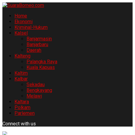
Home
Ekonomi
Kriminal-Hukum
Kalsel
Banjarmasin
Banjarbaru
Daerah
Kalteng
Palangka Raya
Kuala Kapuas
Kaltim
Kalbar
Sekadau
Bengkayang
Melawi
Kaltara
Polkam
Parlemen
Connect with us