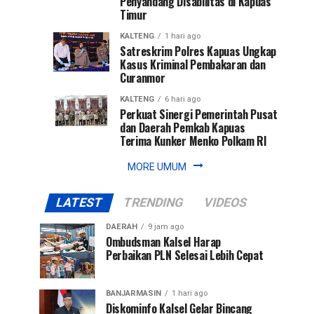
Penyandang Disabilitas di Kapuas
Timur
KALTENG
1 hari ago
Satreskrim Polres Kapuas Ungkap
Kasus Kriminal Pembakaran dan
Curanmor
KALTENG
6 hari ago
Perkuat Sinergi Pemerintah Pusat
dan Daerah Pemkab Kapuas
Terima Kunker Menko Polkam RI
MORE UMUM
LATEST
TRENDING
VIDEOS
DAERAH
9 jam ago
Ombudsman Kalsel Harap
Perbaikan PLN Selesai Lebih Cepat
BANJARMASIN
1 hari ago
Diskominfo Kalsel Gelar Bincang