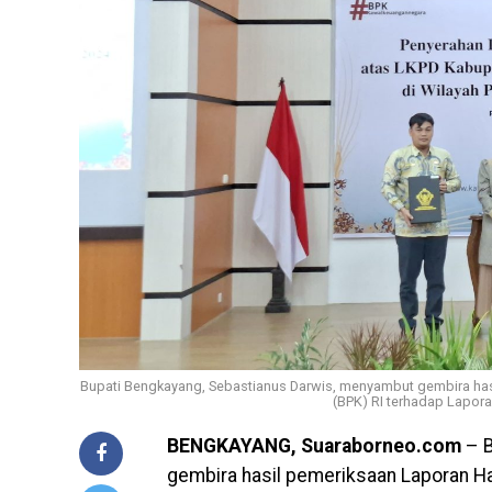
Bupati Bengkayang, Sebastianus Darwis, menyambut gembira ha
(BPK) RI terhadap Lapor
BENGKAYANG, Suaraborneo.com
– B
gembira hasil pemeriksaan Laporan H