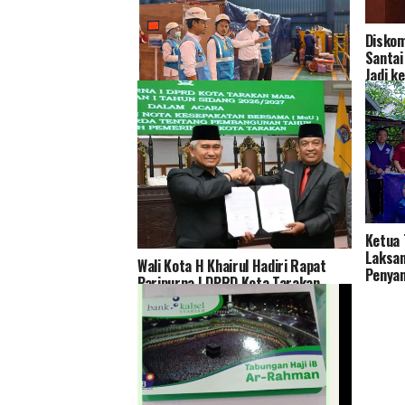
Diskom
Santai
Jadi k
Ombudsman Kalsel Harap Perbaikan
PLN Selesai Lebih Cepat
Ketua 
Laksan
Wali Kota H Khairul Hadiri Rapat
Penyan
Paripurna I DPRD Kota Tarakan
Timur