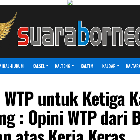
MINAL-HUKUM
KALSEL
KALTENG
KALTIM
KALBAR
KALTAR
WTP untuk Ketiga Ka
g : Opini WTP dari 
n atas Kerja Keras