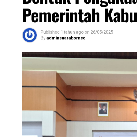
Pemerintah Kab
Published
1 tahun ago
on
26/05/2025
By
adminsuaraborneo