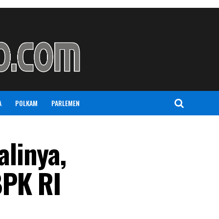
A
POLKAM
PARLEMEN
linya,
BPK RI