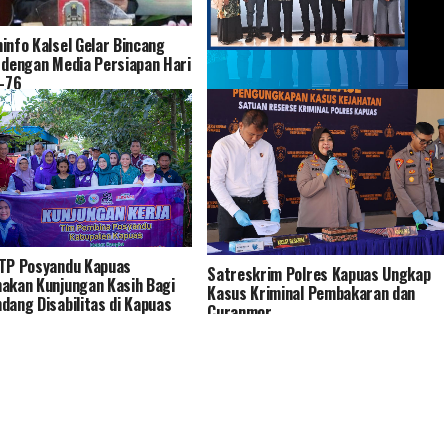
info Kalsel Gelar Bincang
 dengan Media Persiapan Hari
e-76
Bank Kalsel Salurkan Bantuan
Pendidikan kepada 54 Siswa(i) SMK
Maestro Islamic School
Banjarmasin
TP Posyandu Kapuas
Satreskrim Polres Kapuas Ungkap
akan Kunjungan Kasih Bagi
Kasus Kriminal Pembakaran dan
dang Disabilitas di Kapuas
Curanmor