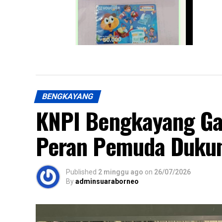
Akhirnya Saya Memiliki Tabungan
Haji, Terima Kasih Bank Kalsel
Syariah – Oleh: Muhammad Junaidi
Nasri (MAHAJUNA)
BENGKAYANG
KNPI Bengkayang Ga
Peran Pemuda Duku
Published
2 minggu ago
on
26/07/2026
By
adminsuaraborneo